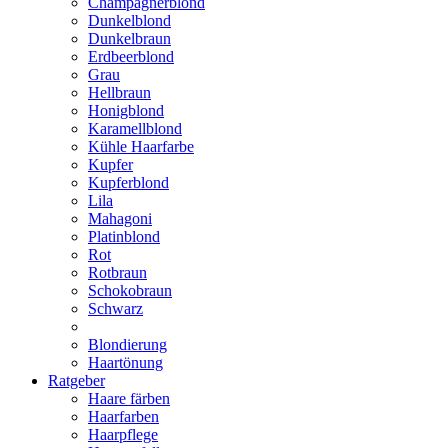
Champagnerblond
Dunkelblond
Dunkelbraun
Erdbeerblond
Grau
Hellbraun
Honigblond
Karamellblond
Kühle Haarfarbe
Kupfer
Kupferblond
Lila
Mahagoni
Platinblond
Rot
Rotbraun
Schokobraun
Schwarz
Blondierung
Haartönung
Ratgeber
Haare färben
Haarfarben
Haarpflege