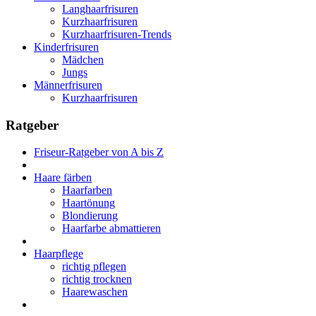
Langhaarfrisuren
Kurzhaarfrisuren
Kurzhaarfrisuren-Trends
Kinderfrisuren
Mädchen
Jungs
Männerfrisuren
Kurzhaarfrisuren
Ratgeber
Friseur-Ratgeber von A bis Z
Haare färben
Haarfarben
Haartönung
Blondierung
Haarfarbe abmattieren
Haarpflege
richtig pflegen
richtig trocknen
Haarewaschen