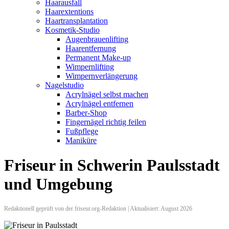
Haarausfall
Haarextentions
Haartransplantation
Kosmetik-Studio
Augenbrauenlifting
Haarentfernung
Permanent Make-up
Wimpernlifting
Wimpernverlängerung
Nagelstudio
Acrylnägel selbst machen
Acrylnägel entfernen
Barber-Shop
Fingernägel richtig feilen
Fußpflege
Maniküre
Friseur in Schwerin Paulsstadt
und Umgebung
Redaktionell geprüft von der friseur.org-Redaktion | Aktualisiert: August 2026