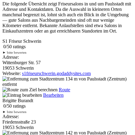
Die folgende Übersicht zeigt Friseursalons in und um Paulsstadt mit
Adresse und Kontaktdaten. Da die Auswahl in kleineren Orten
manchmal begrenzt ist, lohnt sich auch ein Blick in die Umgebung
— gute Salons aus Nachbargemeinden sind oft nur wenige
Kilometer entfernt. Bekannte Anlaufstellen sind etwa Salons in
Einkaufszentren oder an gut erreichbaren Standorten im Ort.
S1 Friseur Schwerin
0
/
5
0
ratings
►
bitte bewerten
Adresse:
Wittenburger Str. 57
19053 Schwerin
Webseite:
s1friseurschwerin.godaddysites.com
134 m
von Paulsstadt (Zentrum)
entfernt
Route
Bearbeiten
Brigitte Burandt
0
/
5
0
ratings
►
bitte bewerten
Adresse:
Friedensstraße 23
19053 Schwerin
142 m
von Paulsstadt (Zentrum)