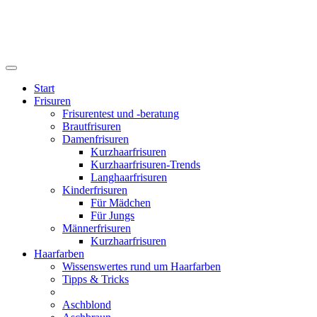
Start
Frisuren
Frisurentest und -beratung
Brautfrisuren
Damenfrisuren
Kurzhaarfrisuren
Kurzhaarfrisuren-Trends
Langhaarfrisuren
Kinderfrisuren
Für Mädchen
Für Jungs
Männerfrisuren
Kurzhaarfrisuren
Haarfarben
Wissenswertes rund um Haarfarben
Tipps & Tricks
Aschblond