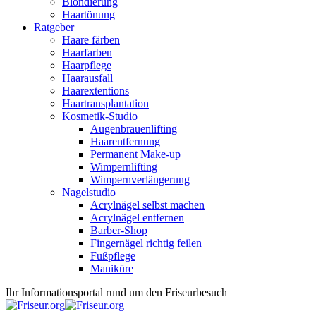
Blondierung
Haartönung
Ratgeber
Haare färben
Haarfarben
Haarpflege
Haarausfall
Haarextentions
Haartransplantation
Kosmetik-Studio
Augenbrauenlifting
Haarentfernung
Permanent Make-up
Wimpernlifting
Wimpernverlängerung
Nagelstudio
Acrylnägel selbst machen
Acrylnägel entfernen
Barber-Shop
Fingernägel richtig feilen
Fußpflege
Maniküre
Ihr Informationsportal rund um den Friseurbesuch