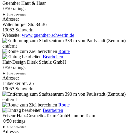
Guenther Haut & Haar
0
/
5
0
ratings
►
bitte bewerten
Adresse:
Wittenburger Str. 34-36
19053 Schwerin
Webseite:
www.guenther-schwerin.de
339 m
von Paulsstadt (Zentrum)
entfernt
Route
Bearbeiten
Hair-Design Dierk Schulz GmbH
0
/
5
0
ratings
►
bitte bewerten
Adresse:
Lübecker Str. 25
19053 Schwerin
390 m
von Paulsstadt (Zentrum)
entfernt
Route
Bearbeiten
Friseur Hair-Cosmetic-Team GmbH Junior Team
0
/
5
0
ratings
►
bitte bewerten
Adresse: