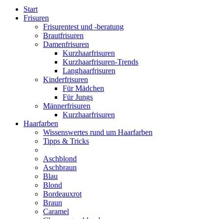
Start
Frisuren
Frisurentest und -beratung
Brautfrisuren
Damenfrisuren
Kurzhaarfrisuren
Kurzhaarfrisuren-Trends
Langhaarfrisuren
Kinderfrisuren
Für Mädchen
Für Jungs
Männerfrisuren
Kurzhaarfrisuren
Haarfarben
Wissenswertes rund um Haarfarben
Tipps & Tricks
Aschblond
Aschbraun
Blau
Blond
Bordeauxrot
Braun
Caramel