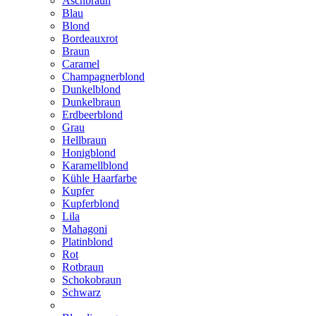
Aschbraun
Blau
Blond
Bordeauxrot
Braun
Caramel
Champagnerblond
Dunkelblond
Dunkelbraun
Erdbeerblond
Grau
Hellbraun
Honigblond
Karamellblond
Kühle Haarfarbe
Kupfer
Kupferblond
Lila
Mahagoni
Platinblond
Rot
Rotbraun
Schokobraun
Schwarz