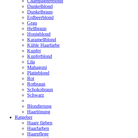
Champagnerblond
Dunkelblond
Dunkelbraun
Erdbeerblond
Grau
Hellbraun
Honigblond
Karamellblond
Kühle Haarfarbe
Kupfer
Kupferblond
Lila
Mahagoni
Platinblond
Rot
Rotbraun
Schokobraun
Schwarz
Blondierung
Haartönung
Ratgeber
Haare färben
Haarfarben
Haarpflege