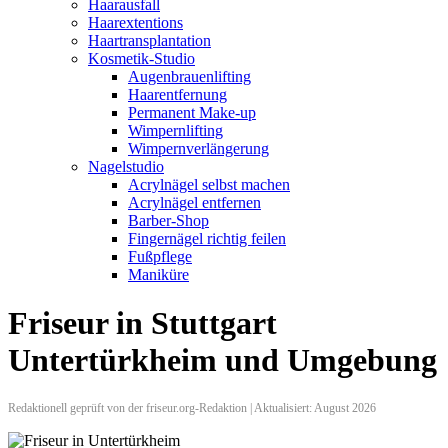
Haarausfall
Haarextentions
Haartransplantation
Kosmetik-Studio
Augenbrauenlifting
Haarentfernung
Permanent Make-up
Wimpernlifting
Wimpernverlängerung
Nagelstudio
Acrylnägel selbst machen
Acrylnägel entfernen
Barber-Shop
Fingernägel richtig feilen
Fußpflege
Maniküre
Friseur in Stuttgart
Untertürkheim und Umgebung
Redaktionell geprüft von der friseur.org-Redaktion | Aktualisiert: August 2026