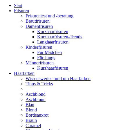
Start
Frisuren
Frisurentest und -beratung
Brautfrisuren
Damenfrisuren
Kurzhaarfrisuren
Kurzhaarfrisuren-Trends
Langhaarfrisuren
Kinderfrisuren
Für Mädchen
Für Jungs
Männerfrisuren
Kurzhaarfrisuren
Haarfarben
Wissenswertes rund um Haarfarben
Tipps & Tricks
Aschblond
Aschbraun
Blau
Blond
Bordeauxrot
Braun
Caramel