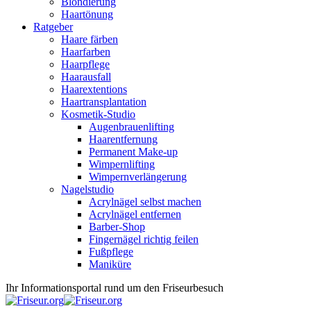
Blondierung
Haartönung
Ratgeber
Haare färben
Haarfarben
Haarpflege
Haarausfall
Haarextentions
Haartransplantation
Kosmetik-Studio
Augenbrauenlifting
Haarentfernung
Permanent Make-up
Wimpernlifting
Wimpernverlängerung
Nagelstudio
Acrylnägel selbst machen
Acrylnägel entfernen
Barber-Shop
Fingernägel richtig feilen
Fußpflege
Maniküre
Ihr Informationsportal rund um den Friseurbesuch