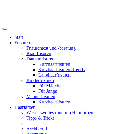
Start
Frisuren
Frisurentest und -beratung
Brautfrisuren
Damenfrisuren
Kurzhaarfrisuren
Kurzhaarfrisuren-Trends
Langhaarfrisuren
Kinderfrisuren
Für Mädchen
Für Jungs
Männerfrisuren
Kurzhaarfrisuren
Haarfarben
Wissenswertes rund um Haarfarben
Tipps & Tricks
Aschblond