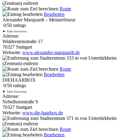
(Zentrum) entfernt
Route
Bearbeiten
Alexander Marquardt – Meisterfriseur
0
/
5
0
ratings
►
bitte bewerten
Adresse:
Widdersteinstraße 17
70327 Stuttgart
Webseite:
www.alexander-marquardt.de
333 m
von Untertürkheim
(Zentrum) entfernt
Route
Bearbeiten
DIEHAARBOX
0
/
5
0
ratings
►
bitte bewerten
Adresse:
Nebelhornstraße 9
70327 Stuttgart
Webseite:
www.die-haarbox.de
371 m
von Untertürkheim
(Zentrum) entfernt
Route
Bearbeiten