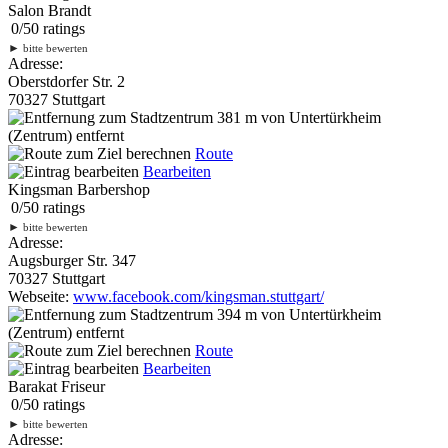
Salon Brandt
0
/
5
0
ratings
►
bitte bewerten
Adresse:
Oberstdorfer Str. 2
70327 Stuttgart
381 m
von Untertürkheim
(Zentrum) entfernt
Route
Bearbeiten
Kingsman Barbershop
0
/
5
0
ratings
►
bitte bewerten
Adresse:
Augsburger Str. 347
70327 Stuttgart
Webseite:
www.facebook.com/kingsman.stuttgart/
394 m
von Untertürkheim
(Zentrum) entfernt
Route
Bearbeiten
Barakat Friseur
0
/
5
0
ratings
►
bitte bewerten
Adresse: