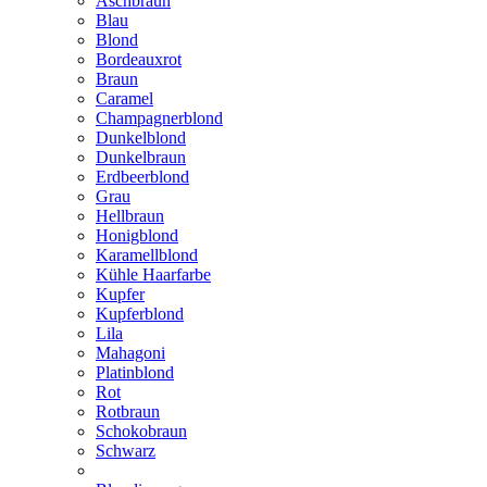
Aschbraun
Blau
Blond
Bordeauxrot
Braun
Caramel
Champagnerblond
Dunkelblond
Dunkelbraun
Erdbeerblond
Grau
Hellbraun
Honigblond
Karamellblond
Kühle Haarfarbe
Kupfer
Kupferblond
Lila
Mahagoni
Platinblond
Rot
Rotbraun
Schokobraun
Schwarz