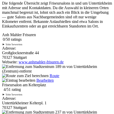
Die folgende Übersicht zeigt Friseursalons in und um Untertürkheim
mit Adresse und Kontaktdaten. Da die Auswahl in kleineren Orten
manchmal begrenzt ist, lohnt sich auch ein Blick in die Umgebung
— gute Salons aus Nachbargemeinden sind oft nur wenige
Kilometer entfernt. Bekannte Anlaufstellen sind etwa Salons in
Einkaufszentren oder an gut erreichbaren Standorten im Ort.
Anh Mahler Frisuren
0
/
5
0
ratings
►
bitte bewerten
Adresse:
Großglocknerstraße 44
70327 Stuttgart
Webseite:
www.anhmahler-frisuren.de
189 m
von Untertürkheim
(Zentrum) entfernt
Route
Bearbeiten
Friseursalon am Kelterplatz
4
/
5
1
rating
►
bitte bewerten
Adresse:
Untertürkheimer Kelterpl. 1
70327 Stuttgart
237 m
von Untertürkheim