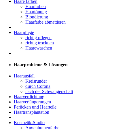
Haare färben
Haarfarben
Haartönung
Blondierung
Haarfarbe abmattieren
Haarpflege
richtig pflegen
richtig trocknen
Haarewaschen
Haarprobleme & Lösungen
Haarausfall
Kreisrunder
durch Corona
nach der Schwangerschaft
Haarverdichtung
Haarverlängerungen
Perücken und Haarteile
Haartransplantation
Kosmetik-Studio
Augenbrauenfarbe