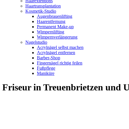
Haarextentions
Haartransplantation
Kosmetik-Studio
Augenbrauenlifting
Haarentfernung
Permanent Make-up
Wimpernlifting
Wimpernverlängerung
Nagelstudio
Acrylnägel selbst machen
Acrylnägel entfernen
Barber-Shop
Fingernägel richtig feilen
Fußpflege
Maniküre
Friseur in Treuenbrietzen und