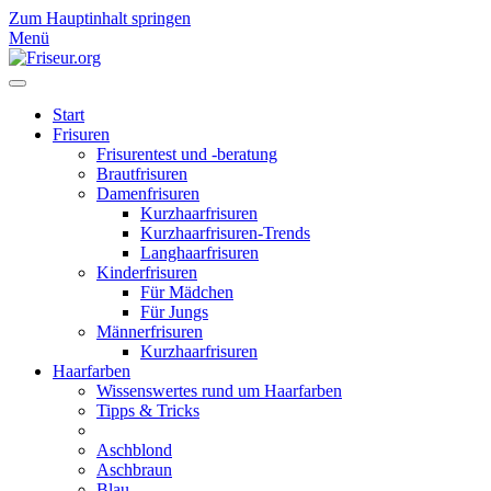
Zum Hauptinhalt springen
Menü
Start
Frisuren
Frisurentest und -beratung
Brautfrisuren
Damenfrisuren
Kurzhaarfrisuren
Kurzhaarfrisuren-Trends
Langhaarfrisuren
Kinderfrisuren
Für Mädchen
Für Jungs
Männerfrisuren
Kurzhaarfrisuren
Haarfarben
Wissenswertes rund um Haarfarben
Tipps & Tricks
Aschblond
Aschbraun
Blau