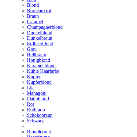
Blond
Bordeauxrot
Braun
Caramel
Champagnerblond
Dunkelblond
Dunkelbraun
Erdbeerblond
Grau
Hellbraun
Honigblond
Karamellblond
Kühle Haarfarbe
Kupfer
Kupferblond
Lila
Mahagoni
Platinblond
Rot
Rotbraun
Schokobraun
Schwarz
Blondierung