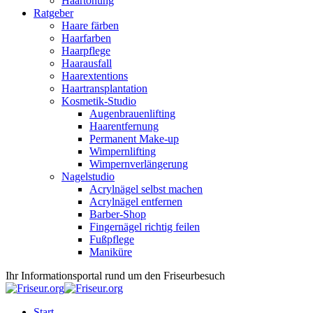
Haartönung
Ratgeber
Haare färben
Haarfarben
Haarpflege
Haarausfall
Haarextentions
Haartransplantation
Kosmetik-Studio
Augenbrauenlifting
Haarentfernung
Permanent Make-up
Wimpernlifting
Wimpernverlängerung
Nagelstudio
Acrylnägel selbst machen
Acrylnägel entfernen
Barber-Shop
Fingernägel richtig feilen
Fußpflege
Maniküre
Ihr Informationsportal rund um den Friseurbesuch
Start