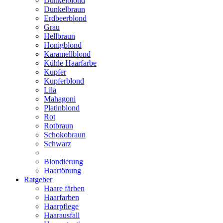
Dunkelblond
Dunkelbraun
Erdbeerblond
Grau
Hellbraun
Honigblond
Karamellblond
Kühle Haarfarbe
Kupfer
Kupferblond
Lila
Mahagoni
Platinblond
Rot
Rotbraun
Schokobraun
Schwarz
Blondierung
Haartönung
Ratgeber
Haare färben
Haarfarben
Haarpflege
Haarausfall