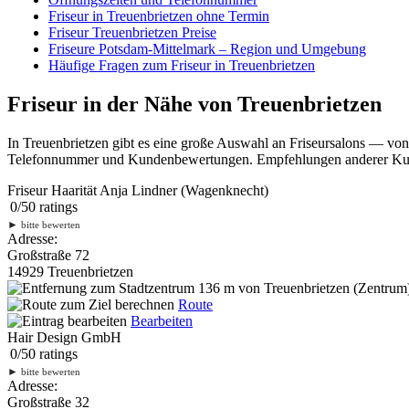
Friseur in Treuenbrietzen ohne Termin
Friseur Treuenbrietzen Preise
Friseure Potsdam-Mittelmark – Region und Umgebung
Häufige Fragen zum Friseur in Treuenbrietzen
Friseur in der Nähe von Treuenbrietzen
In Treuenbrietzen gibt es eine große Auswahl an Friseursalons — von 
Telefonnummer und Kundenbewertungen. Empfehlungen anderer Kunden
Friseur Haarität Anja Lindner (Wagenknecht)
0
/
5
0
ratings
►
bitte bewerten
Adresse:
Großstraße 72
14929 Treuenbrietzen
136 m
von Treuenbrietzen (Zentrum)
Route
Bearbeiten
Hair Design GmbH
0
/
5
0
ratings
►
bitte bewerten
Adresse:
Großstraße 32