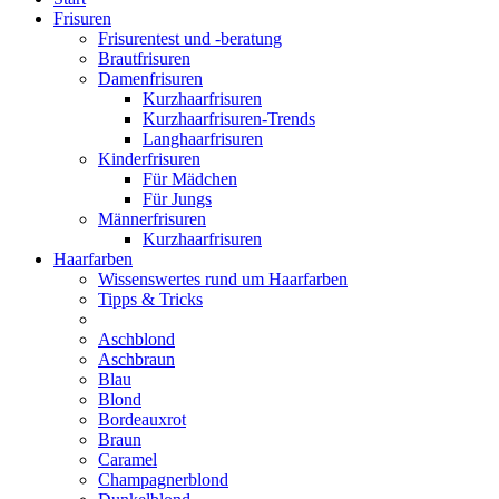
Frisuren
Frisurentest und -beratung
Brautfrisuren
Damenfrisuren
Kurzhaarfrisuren
Kurzhaarfrisuren-Trends
Langhaarfrisuren
Kinderfrisuren
Für Mädchen
Für Jungs
Männerfrisuren
Kurzhaarfrisuren
Haarfarben
Wissenswertes rund um Haarfarben
Tipps & Tricks
Aschblond
Aschbraun
Blau
Blond
Bordeauxrot
Braun
Caramel
Champagnerblond