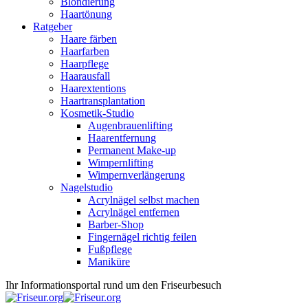
Blondierung
Haartönung
Ratgeber
Haare färben
Haarfarben
Haarpflege
Haarausfall
Haarextentions
Haartransplantation
Kosmetik-Studio
Augenbrauenlifting
Haarentfernung
Permanent Make-up
Wimpernlifting
Wimpernverlängerung
Nagelstudio
Acrylnägel selbst machen
Acrylnägel entfernen
Barber-Shop
Fingernägel richtig feilen
Fußpflege
Maniküre
Ihr Informationsportal rund um den Friseurbesuch