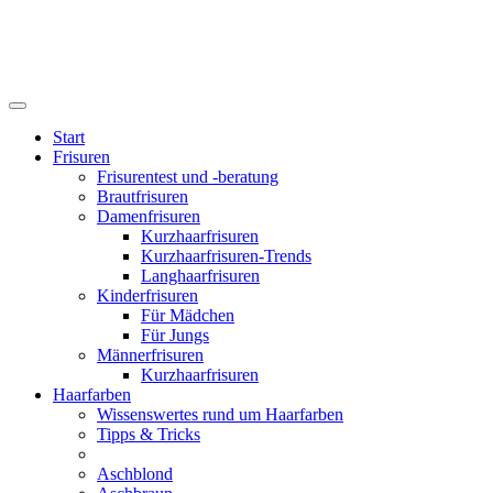
Start
Frisuren
Frisurentest und -beratung
Brautfrisuren
Damenfrisuren
Kurzhaarfrisuren
Kurzhaarfrisuren-Trends
Langhaarfrisuren
Kinderfrisuren
Für Mädchen
Für Jungs
Männerfrisuren
Kurzhaarfrisuren
Haarfarben
Wissenswertes rund um Haarfarben
Tipps & Tricks
Aschblond