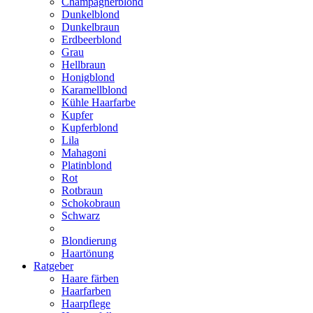
Champagnerblond
Dunkelblond
Dunkelbraun
Erdbeerblond
Grau
Hellbraun
Honigblond
Karamellblond
Kühle Haarfarbe
Kupfer
Kupferblond
Lila
Mahagoni
Platinblond
Rot
Rotbraun
Schokobraun
Schwarz
Blondierung
Haartönung
Ratgeber
Haare färben
Haarfarben
Haarpflege