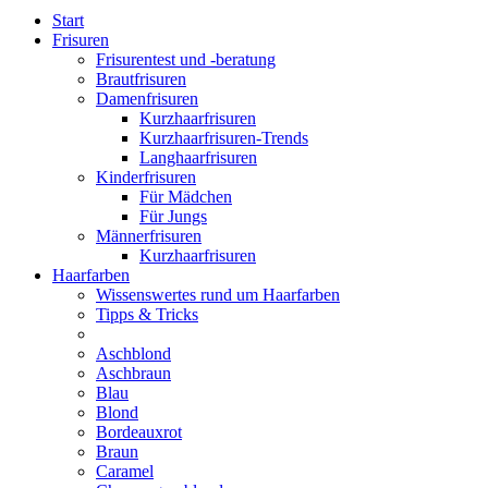
Start
Frisuren
Frisurentest und -beratung
Brautfrisuren
Damenfrisuren
Kurzhaarfrisuren
Kurzhaarfrisuren-Trends
Langhaarfrisuren
Kinderfrisuren
Für Mädchen
Für Jungs
Männerfrisuren
Kurzhaarfrisuren
Haarfarben
Wissenswertes rund um Haarfarben
Tipps & Tricks
Aschblond
Aschbraun
Blau
Blond
Bordeauxrot
Braun
Caramel