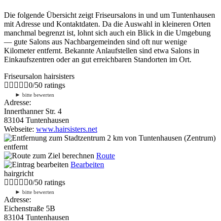
Die folgende Übersicht zeigt Friseursalons in und um Tuntenhausen
mit Adresse und Kontaktdaten. Da die Auswahl in kleineren Orten
manchmal begrenzt ist, lohnt sich auch ein Blick in die Umgebung
— gute Salons aus Nachbargemeinden sind oft nur wenige
Kilometer entfernt. Bekannte Anlaufstellen sind etwa Salons in
Einkaufszentren oder an gut erreichbaren Standorten im Ort.
Friseursalon hairsisters
0
/
5
0
ratings
►
bitte bewerten
Adresse:
Innerthanner Str. 4
83104 Tuntenhausen
Webseite:
www.hairsisters.net
2 km
von Tuntenhausen (Zentrum)
entfernt
Route
Bearbeiten
hairgricht
0
/
5
0
ratings
►
bitte bewerten
Adresse:
Eichenstraße 5B
83104 Tuntenhausen