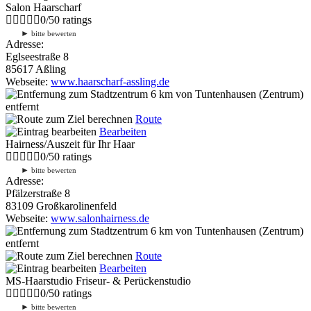
Salon Haarscharf
0
/
5
0
ratings
►
bitte bewerten
Adresse:
Eglseestraße 8
85617 Aßling
Webseite:
www.haarscharf-assling.de
6 km
von Tuntenhausen (Zentrum)
entfernt
Route
Bearbeiten
Hairness/Auszeit für Ihr Haar
0
/
5
0
ratings
►
bitte bewerten
Adresse:
Pfälzerstraße 8
83109 Großkarolinenfeld
Webseite:
www.salonhairness.de
6 km
von Tuntenhausen (Zentrum)
entfernt
Route
Bearbeiten
MS-Haarstudio Friseur- & Perückenstudio
0
/
5
0
ratings
►
bitte bewerten