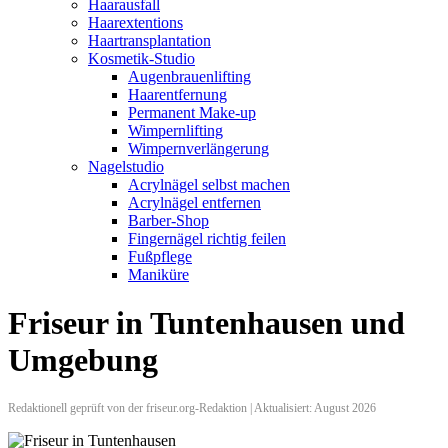
Haarausfall
Haarextentions
Haartransplantation
Kosmetik-Studio
Augenbrauenlifting
Haarentfernung
Permanent Make-up
Wimpernlifting
Wimpernverlängerung
Nagelstudio
Acrylnägel selbst machen
Acrylnägel entfernen
Barber-Shop
Fingernägel richtig feilen
Fußpflege
Maniküre
Friseur in Tuntenhausen und
Umgebung
Redaktionell geprüft von der friseur.org-Redaktion | Aktualisiert: August 2026