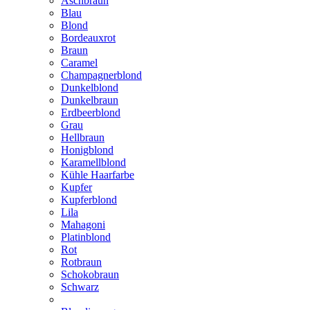
Aschbraun
Blau
Blond
Bordeauxrot
Braun
Caramel
Champagnerblond
Dunkelblond
Dunkelbraun
Erdbeerblond
Grau
Hellbraun
Honigblond
Karamellblond
Kühle Haarfarbe
Kupfer
Kupferblond
Lila
Mahagoni
Platinblond
Rot
Rotbraun
Schokobraun
Schwarz