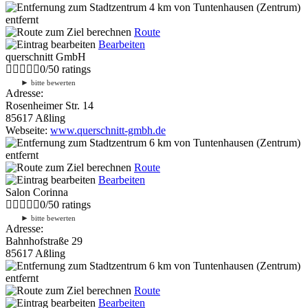
4 km
von Tuntenhausen (Zentrum)
entfernt
Route
Bearbeiten
querschnitt GmbH
0
/
5
0
ratings
►
bitte bewerten
Adresse:
Rosenheimer Str. 14
85617 Aßling
Webseite:
www.querschnitt-gmbh.de
6 km
von Tuntenhausen (Zentrum)
entfernt
Route
Bearbeiten
Salon Corinna
0
/
5
0
ratings
►
bitte bewerten
Adresse:
Bahnhofstraße 29
85617 Aßling
6 km
von Tuntenhausen (Zentrum)
entfernt
Route
Bearbeiten