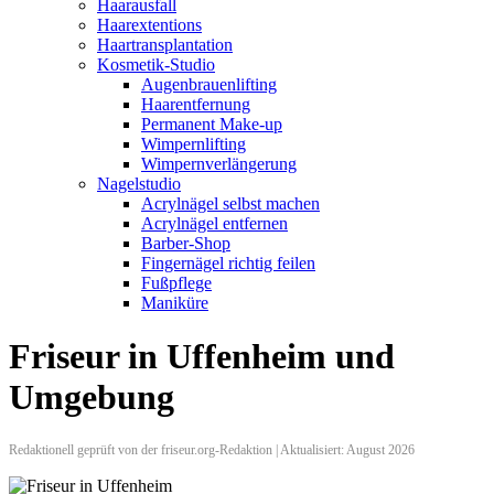
Haarausfall
Haarextentions
Haartransplantation
Kosmetik-Studio
Augenbrauenlifting
Haarentfernung
Permanent Make-up
Wimpernlifting
Wimpernverlängerung
Nagelstudio
Acrylnägel selbst machen
Acrylnägel entfernen
Barber-Shop
Fingernägel richtig feilen
Fußpflege
Maniküre
Friseur in Uffenheim und
Umgebung
Redaktionell geprüft von der friseur.org-Redaktion | Aktualisiert: August 2026