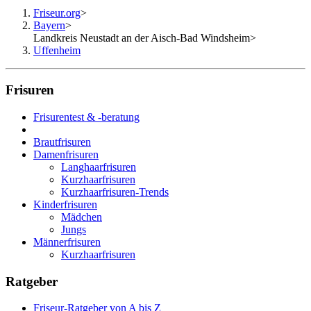
Friseur.org
>
Bayern
>
Landkreis Neustadt an der Aisch-Bad Windsheim
>
Uffenheim
Frisuren
Frisurentest & -beratung
Brautfrisuren
Damenfrisuren
Langhaarfrisuren
Kurzhaarfrisuren
Kurzhaarfrisuren-Trends
Kinderfrisuren
Mädchen
Jungs
Männerfrisuren
Kurzhaarfrisuren
Ratgeber
Friseur-Ratgeber von A bis Z