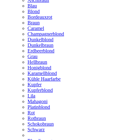
Aschbraun
Blau
Blond
Bordeauxrot
Braun
Caramel
Champagnerblond
Dunkelblond
Dunkelbraun
Erdbeerblond
Grau
Hellbraun
Honigblond
Karamellblond
Kühle Haarfarbe
Kupfer
Kupferblond
Lila
Mahagoni
Platinblond
Rot
Rotbraun
Schokobraun
Schwarz