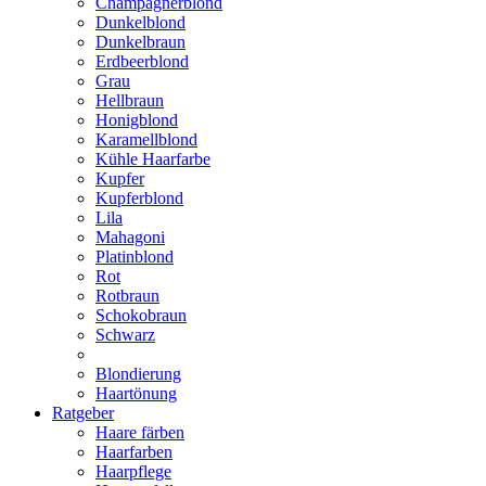
Champagnerblond
Dunkelblond
Dunkelbraun
Erdbeerblond
Grau
Hellbraun
Honigblond
Karamellblond
Kühle Haarfarbe
Kupfer
Kupferblond
Lila
Mahagoni
Platinblond
Rot
Rotbraun
Schokobraun
Schwarz
Blondierung
Haartönung
Ratgeber
Haare färben
Haarfarben
Haarpflege