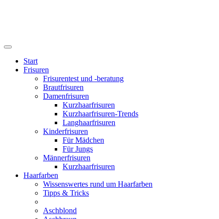
Start
Frisuren
Frisurentest und -beratung
Brautfrisuren
Damenfrisuren
Kurzhaarfrisuren
Kurzhaarfrisuren-Trends
Langhaarfrisuren
Kinderfrisuren
Für Mädchen
Für Jungs
Männerfrisuren
Kurzhaarfrisuren
Haarfarben
Wissenswertes rund um Haarfarben
Tipps & Tricks
Aschblond