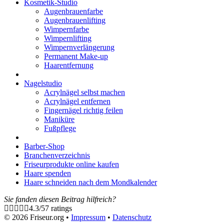
Kosmetik-Studio
Augenbrauenfarbe
Augenbrauenlifting
Wimpernfarbe
Wimpernlifting
Wimpernverlängerung
Permanent Make-up
Haarentfernung
Nagelstudio
Acrylnägel selbst machen
Acrylnägel entfernen
Fingernägel richtig feilen
Maniküre
Fußpflege
Barber-Shop
Branchenverzeichnis
Friseurprodukte online kaufen
Haare spenden
Haare schneiden nach dem Mondkalender
Sie fanden diesen Beitrag hilfreich?
4.3
/
5
7
ratings
© 2026 Friseur.org •
Impressum
•
Datenschutz