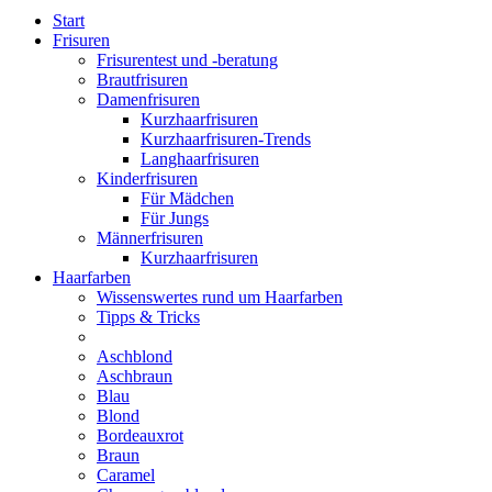
Start
Frisuren
Frisurentest und -beratung
Brautfrisuren
Damenfrisuren
Kurzhaarfrisuren
Kurzhaarfrisuren-Trends
Langhaarfrisuren
Kinderfrisuren
Für Mädchen
Für Jungs
Männerfrisuren
Kurzhaarfrisuren
Haarfarben
Wissenswertes rund um Haarfarben
Tipps & Tricks
Aschblond
Aschbraun
Blau
Blond
Bordeauxrot
Braun
Caramel