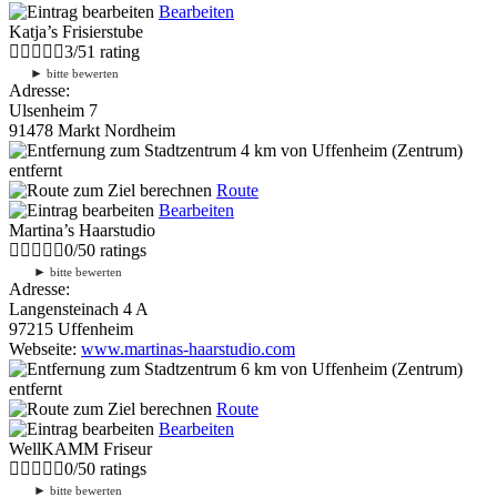
Bearbeiten
Katja’s Frisierstube
3
/
5
1
rating
►
bitte bewerten
Adresse:
Ulsenheim 7
91478 Markt Nordheim
4 km
von Uffenheim (Zentrum)
entfernt
Route
Bearbeiten
Martina’s Haarstudio
0
/
5
0
ratings
►
bitte bewerten
Adresse:
Langensteinach 4 A
97215 Uffenheim
Webseite:
www.martinas-haarstudio.com
6 km
von Uffenheim (Zentrum)
entfernt
Route
Bearbeiten
WellKAMM Friseur
0
/
5
0
ratings
►
bitte bewerten