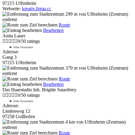
97215 Uffenheim
Webseite:
kreativ.firma.cc
299 m
von Uffenheim (Zentrum)
entfernt
Route
Bearbeiten
Anita Lauer
0
/
5
0
ratings
►
bitte bewerten
Adresse:
Gang 3
97215 Uffenheim
379 m
von Uffenheim (Zentrum)
entfernt
Route
Bearbeiten
Das Haarstudio Inh. Brigitte Sauerbrey
0
/
5
0
ratings
►
bitte bewerten
Adresse:
Lindenweg 12
97258 Gollhofen
4 km
von Uffenheim (Zentrum)
entfernt
Route