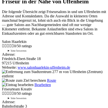
Friseur in der Nähe von Uffenheim
Die folgende Übersicht zeigt Friseursalons in und um Uffenheim mit
Adresse und Kontaktdaten. Da die Auswahl in kleineren Orten
manchmal begrenzt ist, lohnt sich auch ein Blick in die Umgebung
— gute Salons aus Nachbargemeinden sind oft nur wenige
Kilometer entfernt. Bekannte Anlaufstellen sind etwa Salons in
Einkaufszentren oder an gut erreichbaren Standorten im Ort.
Salon Haarlekin
0
/
5
0
ratings
►
bitte bewerten
Adresse:
Friedrich-Ebert-Straße 18
97215 Uffenheim
Webseite:
www.salonhaarlekin-uffenheim.de
277 m
von Uffenheim (Zentrum)
entfernt
Route
Bearbeiten
Friseurteam Kreativ
0
/
5
0
ratings
►
bitte bewerten
Adresse:
Bahnhofstraße 3