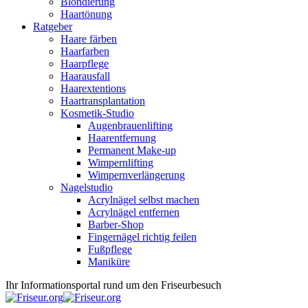
Blondierung
Haartönung
Ratgeber
Haare färben
Haarfarben
Haarpflege
Haarausfall
Haarextentions
Haartransplantation
Kosmetik-Studio
Augenbrauenlifting
Haarentfernung
Permanent Make-up
Wimpernlifting
Wimpernverlängerung
Nagelstudio
Acrylnägel selbst machen
Acrylnägel entfernen
Barber-Shop
Fingernägel richtig feilen
Fußpflege
Maniküre
Ihr Informationsportal rund um den Friseurbesuch