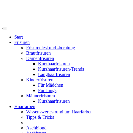
Start
Frisuren
Frisurentest und -beratung
Brautfrisuren
Damenfrisuren
Kurzhaarfrisuren
Kurzhaarfrisuren-Trends
Langhaarfrisuren
Kinderfrisuren
Für Mädchen
Für Jungs
Männerfrisuren
Kurzhaarfrisuren
Haarfarben
Wissenswertes rund um Haarfarben
Tipps & Tricks
Aschblond