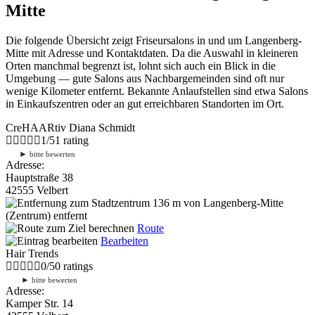
Mitte
Die folgende Übersicht zeigt Friseursalons in und um Langenberg-
Mitte mit Adresse und Kontaktdaten. Da die Auswahl in kleineren
Orten manchmal begrenzt ist, lohnt sich auch ein Blick in die
Umgebung — gute Salons aus Nachbargemeinden sind oft nur
wenige Kilometer entfernt. Bekannte Anlaufstellen sind etwa Salons
in Einkaufszentren oder an gut erreichbaren Standorten im Ort.
CreHAARtiv Diana Schmidt
1
/
5
1
rating
►
bitte bewerten
Adresse:
Hauptstraße 38
42555 Velbert
136 m
von Langenberg-Mitte
(Zentrum) entfernt
Route
Bearbeiten
Hair Trends
0
/
5
0
ratings
►
bitte bewerten
Adresse:
Kamper Str. 14