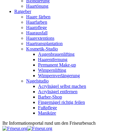
Blondierung
Haartönung
Ratgeber
Haare färben
Haarfarben
Haarpflege
Haarausfall
Haarextentions
Haartransplantation
Kosmetik-Studio
Augenbrauenlifting
Haarentfernung
Permanent Make-up
Wimpernlifting
Wimpernverlängerung
Nagelstudio
Acrylnägel selbst machen
Acrylnägel entfernen
Barber-Shop
Fingernägel richtig feilen
Fußpflege
Maniküre
Ihr Informationsportal rund um den Friseurbesuch