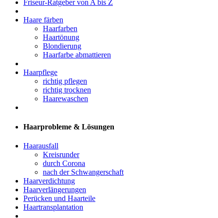
Friseur-Ratgeber von A bis Z
Haare färben
Haarfarben
Haartönung
Blondierung
Haarfarbe abmattieren
Haarpflege
richtig pflegen
richtig trocknen
Haarewaschen
Haarprobleme & Lösungen
Haarausfall
Kreisrunder
durch Corona
nach der Schwangerschaft
Haarverdichtung
Haarverlängerungen
Perücken und Haarteile
Haartransplantation