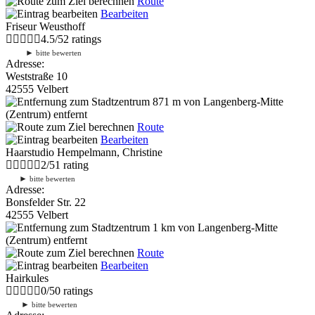
Route
Bearbeiten
Friseur Weusthoff
4.5
/
5
2
ratings
►
bitte bewerten
Adresse:
Weststraße 10
42555 Velbert
871 m
von Langenberg-Mitte
(Zentrum) entfernt
Route
Bearbeiten
Haarstudio Hempelmann, Christine
2
/
5
1
rating
►
bitte bewerten
Adresse:
Bonsfelder Str. 22
42555 Velbert
1 km
von Langenberg-Mitte
(Zentrum) entfernt
Route
Bearbeiten
Hairkules
0
/
5
0
ratings
►
bitte bewerten