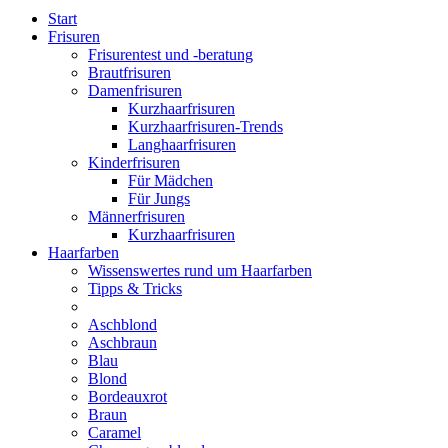
Start
Frisuren
Frisurentest und -beratung
Brautfrisuren
Damenfrisuren
Kurzhaarfrisuren
Kurzhaarfrisuren-Trends
Langhaarfrisuren
Kinderfrisuren
Für Mädchen
Für Jungs
Männerfrisuren
Kurzhaarfrisuren
Haarfarben
Wissenswertes rund um Haarfarben
Tipps & Tricks
Aschblond
Aschbraun
Blau
Blond
Bordeauxrot
Braun
Caramel