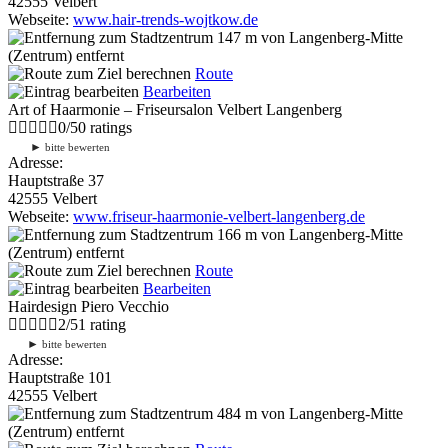
42555 Velbert
Webseite:
www.hair-trends-wojtkow.de
147 m
von Langenberg-Mitte
(Zentrum) entfernt
Route
Bearbeiten
Art of Haarmonie – Friseursalon Velbert Langenberg
0
/
5
0
ratings
►
bitte bewerten
Adresse:
Hauptstraße 37
42555 Velbert
Webseite:
www.friseur-haarmonie-velbert-langenberg.de
166 m
von Langenberg-Mitte
(Zentrum) entfernt
Route
Bearbeiten
Hairdesign Piero Vecchio
2
/
5
1
rating
►
bitte bewerten
Adresse:
Hauptstraße 101
42555 Velbert
484 m
von Langenberg-Mitte
(Zentrum) entfernt