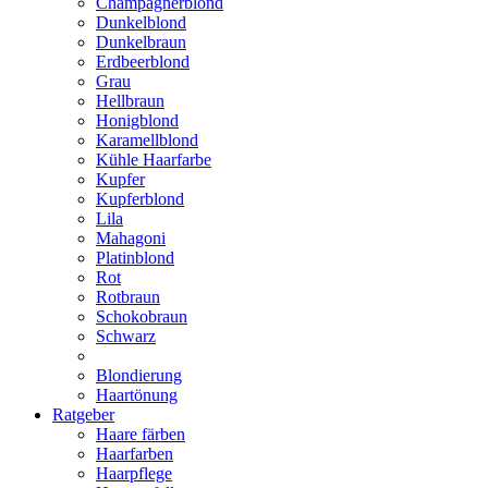
Champagnerblond
Dunkelblond
Dunkelbraun
Erdbeerblond
Grau
Hellbraun
Honigblond
Karamellblond
Kühle Haarfarbe
Kupfer
Kupferblond
Lila
Mahagoni
Platinblond
Rot
Rotbraun
Schokobraun
Schwarz
Blondierung
Haartönung
Ratgeber
Haare färben
Haarfarben
Haarpflege