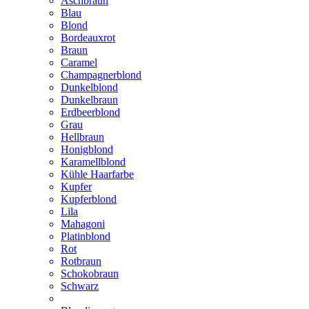
Aschbraun
Blau
Blond
Bordeauxrot
Braun
Caramel
Champagnerblond
Dunkelblond
Dunkelbraun
Erdbeerblond
Grau
Hellbraun
Honigblond
Karamellblond
Kühle Haarfarbe
Kupfer
Kupferblond
Lila
Mahagoni
Platinblond
Rot
Rotbraun
Schokobraun
Schwarz