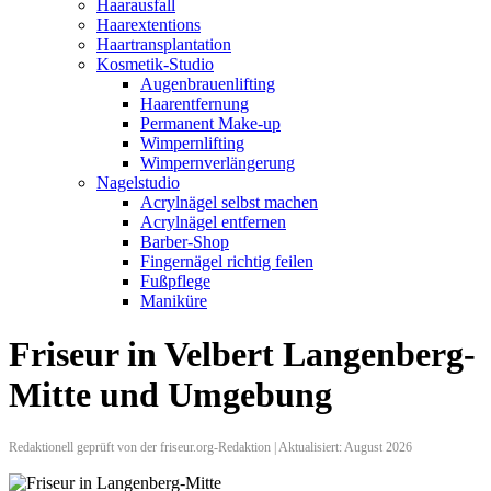
Haarausfall
Haarextentions
Haartransplantation
Kosmetik-Studio
Augenbrauenlifting
Haarentfernung
Permanent Make-up
Wimpernlifting
Wimpernverlängerung
Nagelstudio
Acrylnägel selbst machen
Acrylnägel entfernen
Barber-Shop
Fingernägel richtig feilen
Fußpflege
Maniküre
Friseur in Velbert Langenberg-
Mitte und Umgebung
Redaktionell geprüft von der friseur.org-Redaktion | Aktualisiert: August 2026