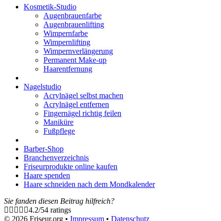
Kosmetik-Studio
Augenbrauenfarbe
Augenbrauenlifting
Wimpernfarbe
Wimpernlifting
Wimpernverlängerung
Permanent Make-up
Haarentfernung
Nagelstudio
Acrylnägel selbst machen
Acrylnägel entfernen
Fingernägel richtig feilen
Maniküre
Fußpflege
Barber-Shop
Branchenverzeichnis
Friseurprodukte online kaufen
Haare spenden
Haare schneiden nach dem Mondkalender
Sie fanden diesen Beitrag hilfreich?
4.2
/
5
4
ratings
© 2026 Friseur.org •
Impressum
•
Datenschutz