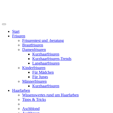
Start
Frisuren
Frisurentest und -beratung
Brautfrisuren
Damenfrisuren
Kurzhaarfrisuren
Kurzhaarfrisuren-Trends
Langhaarfrisuren
Kinderfrisuren
Für Mädchen
Für Jungs
Männerfrisuren
Kurzhaarfrisuren
Haarfarben
Wissenswertes rund um Haarfarben
Tipps & Tricks
Aschblond