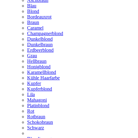
Aschbraun
Blau
Blond
Bordeauxrot
Braun
Caramel
Champagnerblond
Dunkelblond
Dunkelbraun
Erdbeerblond
Grau
Hellbraun
Honigblond
Karamellblond
Kühle Haarfarbe
Kupfer
Kupferblond
Lila
Mahagoni
Platinblond
Rot
Rotbraun
Schokobraun
Schwarz