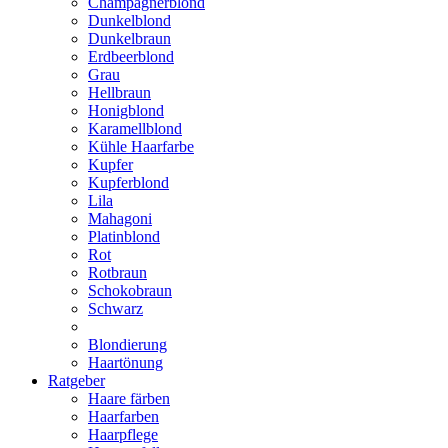
Champagnerblond
Dunkelblond
Dunkelbraun
Erdbeerblond
Grau
Hellbraun
Honigblond
Karamellblond
Kühle Haarfarbe
Kupfer
Kupferblond
Lila
Mahagoni
Platinblond
Rot
Rotbraun
Schokobraun
Schwarz
Blondierung
Haartönung
Ratgeber
Haare färben
Haarfarben
Haarpflege