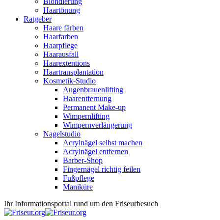
Blondierung
Haartönung
Ratgeber
Haare färben
Haarfarben
Haarpflege
Haarausfall
Haarextentions
Haartransplantation
Kosmetik-Studio
Augenbrauenlifting
Haarentfernung
Permanent Make-up
Wimpernlifting
Wimpernverlängerung
Nagelstudio
Acrylnägel selbst machen
Acrylnägel entfernen
Barber-Shop
Fingernägel richtig feilen
Fußpflege
Maniküre
Ihr Informationsportal rund um den Friseurbesuch