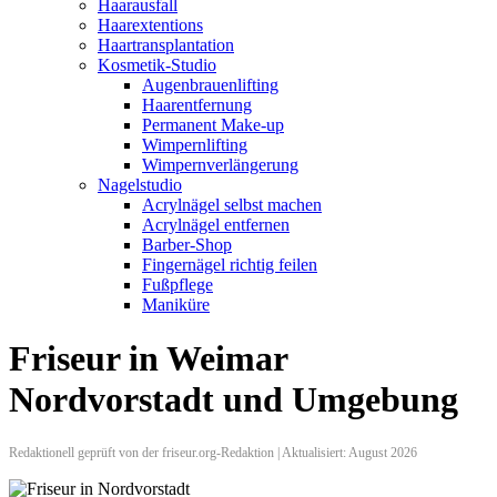
Haarausfall
Haarextentions
Haartransplantation
Kosmetik-Studio
Augenbrauenlifting
Haarentfernung
Permanent Make-up
Wimpernlifting
Wimpernverlängerung
Nagelstudio
Acrylnägel selbst machen
Acrylnägel entfernen
Barber-Shop
Fingernägel richtig feilen
Fußpflege
Maniküre
Friseur in Weimar
Nordvorstadt und Umgebung
Redaktionell geprüft von der friseur.org-Redaktion | Aktualisiert: August 2026