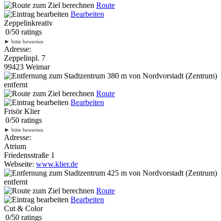
Route
Bearbeiten
Zeppelinkreativ
0
/
5
0
ratings
►
bitte bewerten
Adresse:
Zeppelinpl. 7
99423 Weimar
380 m
von Nordvorstadt (Zentrum)
entfernt
Route
Bearbeiten
Frisör Klier
0
/
5
0
ratings
►
bitte bewerten
Adresse:
Atrium
Friedensstraße 1
Webseite:
www.klier.de
425 m
von Nordvorstadt (Zentrum)
entfernt
Route
Bearbeiten
Cut & Color
0
/
5
0
ratings