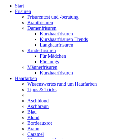
Start
Frisuren
Frisurentest und -beratung
Brautfrisuren
Damenfrisuren
Kurzhaarfrisuren
Kurzhaarfrisuren-Trends
Langhaarfrisuren
Kinderfrisuren
Für Mädchen
Für Jungs
Männerfrisuren
Kurzhaarfrisuren
Haarfarben
Wissenswertes rund um Haarfarben
Tipps & Tricks
Aschblond
Aschbraun
Blau
Blond
Bordeauxrot
Braun
Caramel