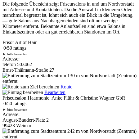
Die folgende Übersicht zeigt Friseursalons in und um Nordvorstadt
mit Adresse und Kontaktdaten. Da die Auswahl in kleineren Orten
manchmal begrenzt ist, lohnt sich auch ein Blick in die Umgebung
— gute Salons aus Nachbargemeinden sind oft nur wenige
Kilometer entfernt. Bekannte Anlaufstellen sind etwa Salons in
Einkaufszentren oder an gut erreichbaren Standorten im Ort.
Frisör Art of Hair
0
/
5
0
ratings
►
bitte bewerten
Adresse:
telefon 503462
Ernst-Thälmann-Straße 27
130 m
von Nordvorstadt (Zentrum)
entfernt
Route
Bearbeiten
Friseursalon Haarmonie, Anke Flühr & Christine Wagner GbR
0
/
5
0
ratings
►
bitte bewerten
Adresse:
August-Baudert-Platz 2
99423 Weimar
242 m
von Nordvorstadt (Zentrum)
entfernt