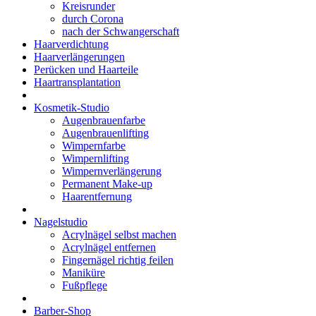
Kreisrunder
durch Corona
nach der Schwangerschaft
Haarverdichtung
Haarverlängerungen
Perücken und Haarteile
Haartransplantation
Kosmetik-Studio
Augenbrauenfarbe
Augenbrauenlifting
Wimpernfarbe
Wimpernlifting
Wimpernverlängerung
Permanent Make-up
Haarentfernung
Nagelstudio
Acrylnägel selbst machen
Acrylnägel entfernen
Fingernägel richtig feilen
Maniküre
Fußpflege
Barber-Shop