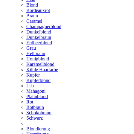
Blond
Bordeauxrot
Braun
Caramel
Champagnerblond
Dunkelblond
Dunkelbraun
Erdbeerblond
Grau
Hellbraun
Honigblond
Karamellblond
Kühle Haarfarbe
Kupfer
Kupferblond
Lila
Mahagoni
Platinblond
Rot
Rotbraun
Schokobraun
Schwarz
Blondierung