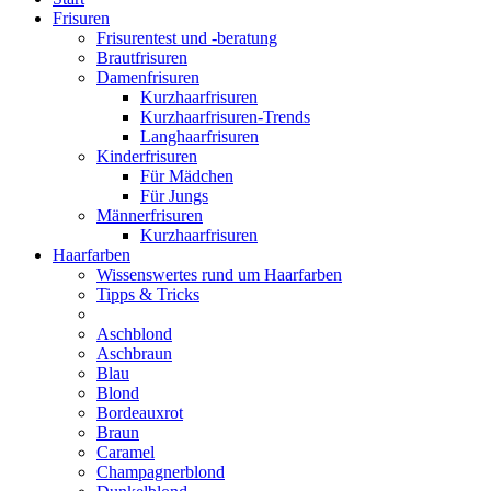
Frisuren
Frisurentest und -beratung
Brautfrisuren
Damenfrisuren
Kurzhaarfrisuren
Kurzhaarfrisuren-Trends
Langhaarfrisuren
Kinderfrisuren
Für Mädchen
Für Jungs
Männerfrisuren
Kurzhaarfrisuren
Haarfarben
Wissenswertes rund um Haarfarben
Tipps & Tricks
Aschblond
Aschbraun
Blau
Blond
Bordeauxrot
Braun
Caramel
Champagnerblond