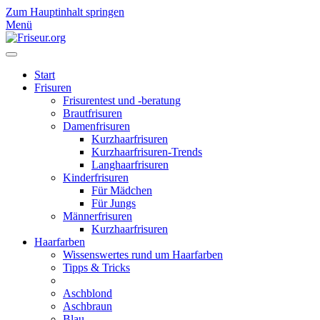
Zum Hauptinhalt springen
Menü
Start
Frisuren
Frisurentest und -beratung
Brautfrisuren
Damenfrisuren
Kurzhaarfrisuren
Kurzhaarfrisuren-Trends
Langhaarfrisuren
Kinderfrisuren
Für Mädchen
Für Jungs
Männerfrisuren
Kurzhaarfrisuren
Haarfarben
Wissenswertes rund um Haarfarben
Tipps & Tricks
Aschblond
Aschbraun
Blau