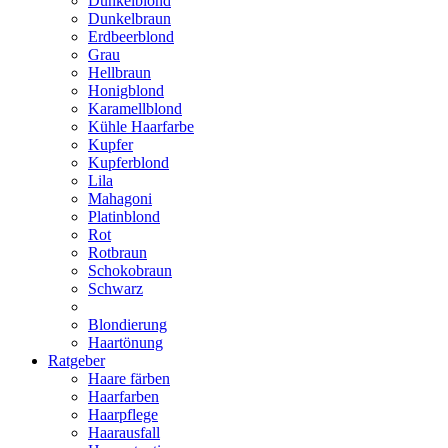
Dunkelblond
Dunkelbraun
Erdbeerblond
Grau
Hellbraun
Honigblond
Karamellblond
Kühle Haarfarbe
Kupfer
Kupferblond
Lila
Mahagoni
Platinblond
Rot
Rotbraun
Schokobraun
Schwarz
Blondierung
Haartönung
Ratgeber
Haare färben
Haarfarben
Haarpflege
Haarausfall