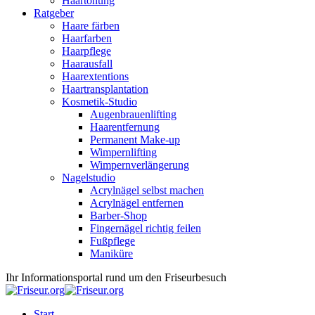
Haartönung
Ratgeber
Haare färben
Haarfarben
Haarpflege
Haarausfall
Haarextentions
Haartransplantation
Kosmetik-Studio
Augenbrauenlifting
Haarentfernung
Permanent Make-up
Wimpernlifting
Wimpernverlängerung
Nagelstudio
Acrylnägel selbst machen
Acrylnägel entfernen
Barber-Shop
Fingernägel richtig feilen
Fußpflege
Maniküre
Ihr Informationsportal rund um den Friseurbesuch
Start