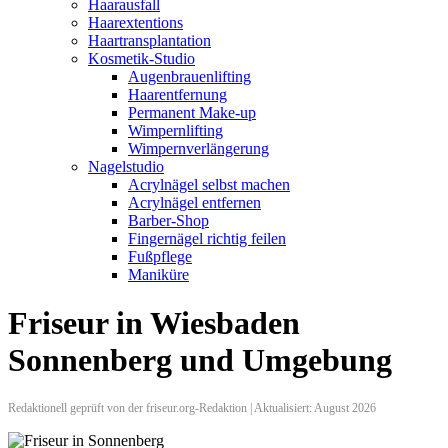
Haarausfall
Haarextentions
Haartransplantation
Kosmetik-Studio
Augenbrauenlifting
Haarentfernung
Permanent Make-up
Wimpernlifting
Wimpernverlängerung
Nagelstudio
Acrylnägel selbst machen
Acrylnägel entfernen
Barber-Shop
Fingernägel richtig feilen
Fußpflege
Maniküre
Friseur in Wiesbaden
Sonnenberg und Umgebung
Redaktionell geprüft von der friseur.org-Redaktion | Aktualisiert: August 2026