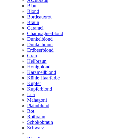
Aschbraun
Blau
Blond
Bordeauxrot
Braun
Caramel
Champagnerblond
Dunkelblond
Dunkelbraun
Erdbeerblond
Grau
Hellbraun
Honigblond
Karamellblond
Kühle Haarfarbe
Kupfer
Kupferblond
Lila
Mahagoni
Platinblond
Rot
Rotbraun
Schokobraun
Schwarz