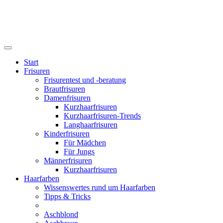
Start
Frisuren
Frisurentest und -beratung
Brautfrisuren
Damenfrisuren
Kurzhaarfrisuren
Kurzhaarfrisuren-Trends
Langhaarfrisuren
Kinderfrisuren
Für Mädchen
Für Jungs
Männerfrisuren
Kurzhaarfrisuren
Haarfarben
Wissenswertes rund um Haarfarben
Tipps & Tricks
Aschblond