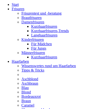
Start
Frisuren
Frisurentest und -beratung
Brautfrisuren
Damenfrisuren
Kurzhaarfrisuren
Kurzhaarfrisuren-Trends
Langhaarfrisuren
Kinderfrisuren
Für Mädchen
Für Jungs
Männerfrisuren
Kurzhaarfrisuren
Haarfarben
Wissenswertes rund um Haarfarben
Tipps & Tricks
Aschblond
Aschbraun
Blau
Blond
Bordeauxrot
Braun
Caramel