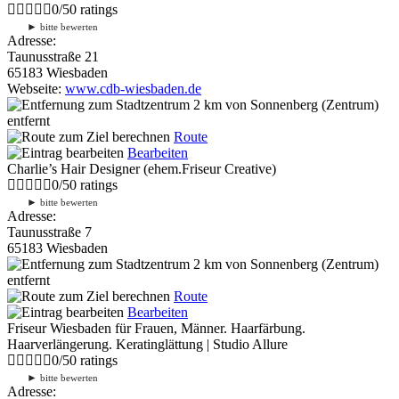
0
/
5
0
ratings
►
bitte bewerten
Adresse:
Taunusstraße 21
65183 Wiesbaden
Webseite:
www.cdb-wiesbaden.de
2 km
von Sonnenberg (Zentrum)
entfernt
Route
Bearbeiten
Charlie’s Hair Designer (ehem.Friseur Creative)
0
/
5
0
ratings
►
bitte bewerten
Adresse:
Taunusstraße 7
65183 Wiesbaden
2 km
von Sonnenberg (Zentrum)
entfernt
Route
Bearbeiten
Friseur Wiesbaden für Frauen, Männer. Haarfärbung.
Haarverlängerung. Keratinglättung | Studio Allure
0
/
5
0
ratings
►
bitte bewerten
Adresse: