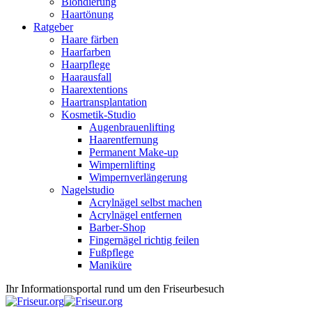
Blondierung
Haartönung
Ratgeber
Haare färben
Haarfarben
Haarpflege
Haarausfall
Haarextentions
Haartransplantation
Kosmetik-Studio
Augenbrauenlifting
Haarentfernung
Permanent Make-up
Wimpernlifting
Wimpernverlängerung
Nagelstudio
Acrylnägel selbst machen
Acrylnägel entfernen
Barber-Shop
Fingernägel richtig feilen
Fußpflege
Maniküre
Ihr Informationsportal rund um den Friseurbesuch