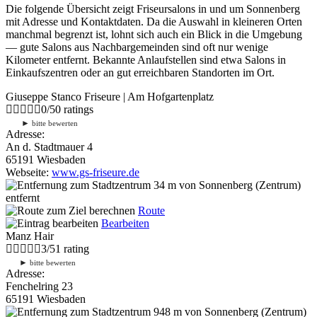
Die folgende Übersicht zeigt Friseursalons in und um Sonnenberg
mit Adresse und Kontaktdaten. Da die Auswahl in kleineren Orten
manchmal begrenzt ist, lohnt sich auch ein Blick in die Umgebung
— gute Salons aus Nachbargemeinden sind oft nur wenige
Kilometer entfernt. Bekannte Anlaufstellen sind etwa Salons in
Einkaufszentren oder an gut erreichbaren Standorten im Ort.
Giuseppe Stanco Friseure | Am Hofgartenplatz
0
/
5
0
ratings
►
bitte bewerten
Adresse:
An d. Stadtmauer 4
65191 Wiesbaden
Webseite:
www.gs-friseure.de
34 m
von Sonnenberg (Zentrum)
entfernt
Route
Bearbeiten
Manz Hair
3
/
5
1
rating
►
bitte bewerten
Adresse:
Fenchelring 23
65191 Wiesbaden
948 m
von Sonnenberg (Zentrum)