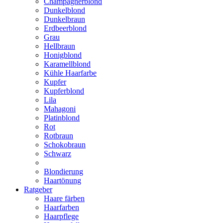
Champagnerblond
Dunkelblond
Dunkelbraun
Erdbeerblond
Grau
Hellbraun
Honigblond
Karamellblond
Kühle Haarfarbe
Kupfer
Kupferblond
Lila
Mahagoni
Platinblond
Rot
Rotbraun
Schokobraun
Schwarz
Blondierung
Haartönung
Ratgeber
Haare färben
Haarfarben
Haarpflege