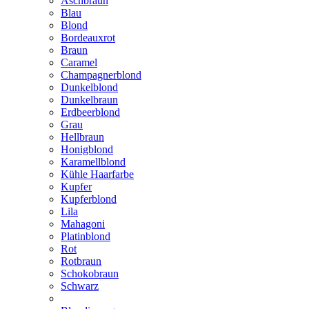
Aschbraun
Blau
Blond
Bordeauxrot
Braun
Caramel
Champagnerblond
Dunkelblond
Dunkelbraun
Erdbeerblond
Grau
Hellbraun
Honigblond
Karamellblond
Kühle Haarfarbe
Kupfer
Kupferblond
Lila
Mahagoni
Platinblond
Rot
Rotbraun
Schokobraun
Schwarz