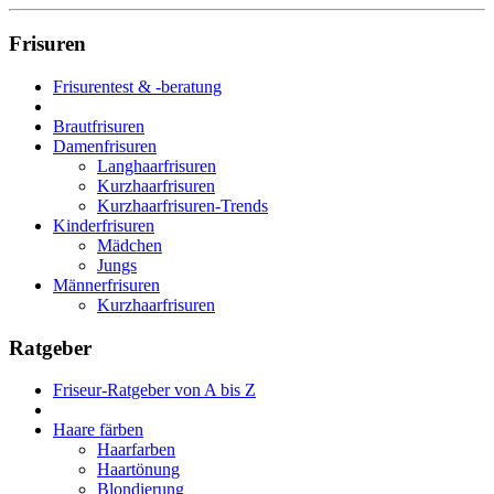
Frisuren
Frisurentest & -beratung
Brautfrisuren
Damenfrisuren
Langhaarfrisuren
Kurzhaarfrisuren
Kurzhaarfrisuren-Trends
Kinderfrisuren
Mädchen
Jungs
Männerfrisuren
Kurzhaarfrisuren
Ratgeber
Friseur-Ratgeber von A bis Z
Haare färben
Haarfarben
Haartönung
Blondierung