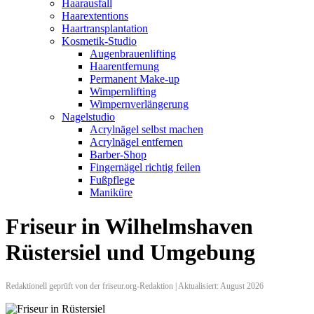
Haarausfall
Haarextentions
Haartransplantation
Kosmetik-Studio
Augenbrauenlifting
Haarentfernung
Permanent Make-up
Wimpernlifting
Wimpernverlängerung
Nagelstudio
Acrylnägel selbst machen
Acrylnägel entfernen
Barber-Shop
Fingernägel richtig feilen
Fußpflege
Maniküre
Friseur in Wilhelmshaven
Rüstersiel und Umgebung
Redaktionell geprüft von der friseur.org-Redaktion | Aktualisiert: August 2026