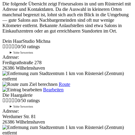
Die folgende Übersicht zeigt Friseursalons in und um Rüstersiel mit
Adresse und Kontaktdaten. Da die Auswahl in kleineren Orten
manchmal begrenzt ist, lohnt sich auch ein Blick in die Umgebung
— gute Salons aus Nachbargemeinden sind oft nur wenige
Kilometer entfernt. Bekannte Anlaufstellen sind etwa Salons in
Einkaufszentren oder an gut erreichbaren Standorten im Ort.
Dein HaarStudio Michna
0
/
5
0
ratings
►
bitte bewerten
Adresse:
Freiligrathstraße 278
26386 Wilhelmshaven
1 km
von Rüstersiel (Zentrum)
entfernt
Route
Bearbeiten
Die Haargalerie
0
/
5
0
ratings
►
bitte bewerten
Adresse:
Werdumer Str. 81
26386 Wilhelmshaven
1 km
von Rüstersiel (Zentrum)
entfernt