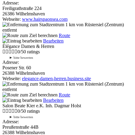
Adresse:
Freiligrathstraße 224
26386 Wilhelmshaven
Webseite:
www.hairspaonsea.com
1 km
von Rüstersiel (Zentrum)
entfernt
Route
Bearbeiten
Élégance Damen & Herren
0
/
5
0
ratings
►
bitte bewerten
Adresse:
Posener Str. 60
26388 Wilhelmshaven
Webseite:
elegance-damen-herren.business.site
1 km
von Rüstersiel (Zentrum)
entfernt
Route
Bearbeiten
Salon Beate Kier e.K. Inh. Dagmar Holst
0
/
5
0
ratings
►
bitte bewerten
Adresse:
Preußenstraße 44B
26388 Wilhelmshaven