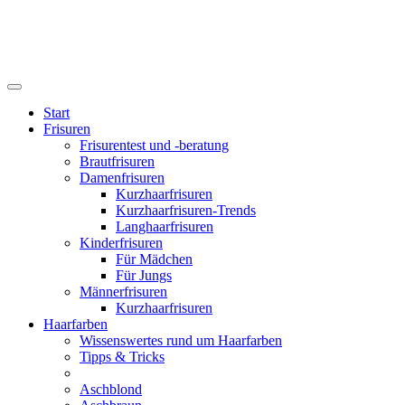
Start
Frisuren
Frisurentest und -beratung
Brautfrisuren
Damenfrisuren
Kurzhaarfrisuren
Kurzhaarfrisuren-Trends
Langhaarfrisuren
Kinderfrisuren
Für Mädchen
Für Jungs
Männerfrisuren
Kurzhaarfrisuren
Haarfarben
Wissenswertes rund um Haarfarben
Tipps & Tricks
Aschblond