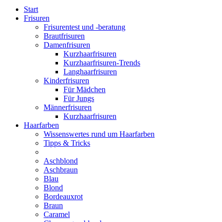
Start
Frisuren
Frisurentest und -beratung
Brautfrisuren
Damenfrisuren
Kurzhaarfrisuren
Kurzhaarfrisuren-Trends
Langhaarfrisuren
Kinderfrisuren
Für Mädchen
Für Jungs
Männerfrisuren
Kurzhaarfrisuren
Haarfarben
Wissenswertes rund um Haarfarben
Tipps & Tricks
Aschblond
Aschbraun
Blau
Blond
Bordeauxrot
Braun
Caramel