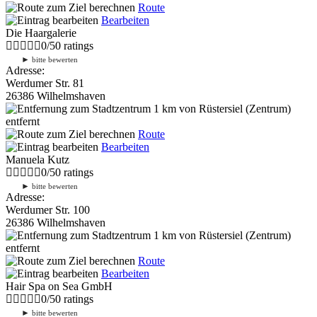
Route
Bearbeiten
Die Haargalerie
0
/
5
0
ratings
►
bitte bewerten
Adresse:
Werdumer Str. 81
26386 Wilhelmshaven
1 km
von Rüstersiel (Zentrum)
entfernt
Route
Bearbeiten
Manuela Kutz
0
/
5
0
ratings
►
bitte bewerten
Adresse:
Werdumer Str. 100
26386 Wilhelmshaven
1 km
von Rüstersiel (Zentrum)
entfernt
Route
Bearbeiten
Hair Spa on Sea GmbH
0
/
5
0
ratings
►
bitte bewerten