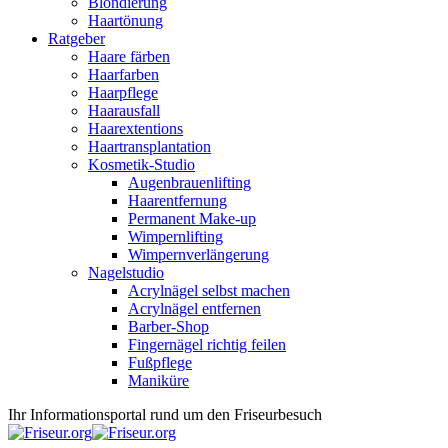
Blondierung
Haartönung
Ratgeber
Haare färben
Haarfarben
Haarpflege
Haarausfall
Haarextentions
Haartransplantation
Kosmetik-Studio
Augenbrauenlifting
Haarentfernung
Permanent Make-up
Wimpernlifting
Wimpernverlängerung
Nagelstudio
Acrylnägel selbst machen
Acrylnägel entfernen
Barber-Shop
Fingernägel richtig feilen
Fußpflege
Maniküre
Ihr Informationsportal rund um den Friseurbesuch