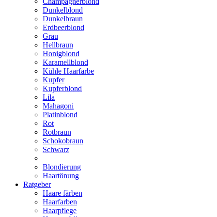
Champagnerblond
Dunkelblond
Dunkelbraun
Erdbeerblond
Grau
Hellbraun
Honigblond
Karamellblond
Kühle Haarfarbe
Kupfer
Kupferblond
Lila
Mahagoni
Platinblond
Rot
Rotbraun
Schokobraun
Schwarz
Blondierung
Haartönung
Ratgeber
Haare färben
Haarfarben
Haarpflege