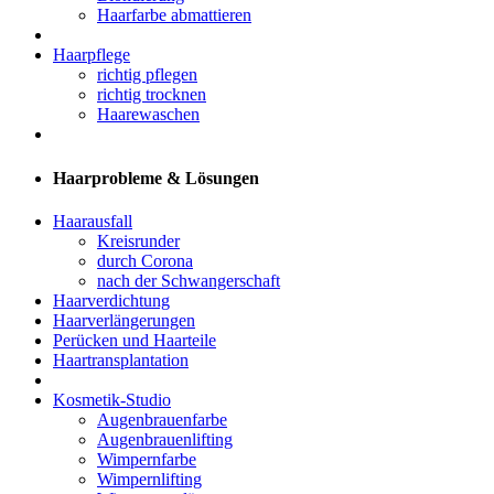
Haarfarbe abmattieren
Haarpflege
richtig pflegen
richtig trocknen
Haarewaschen
Haarprobleme & Lösungen
Haarausfall
Kreisrunder
durch Corona
nach der Schwangerschaft
Haarverdichtung
Haarverlängerungen
Perücken und Haarteile
Haartransplantation
Kosmetik-Studio
Augenbrauenfarbe
Augenbrauenlifting
Wimpernfarbe
Wimpernlifting