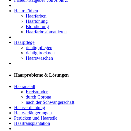
Friseur-Ratgeber von A bis Z
Haare färben
Haarfarben
Haartönung
Blondierung
Haarfarbe abmattieren
Haarpflege
richtig pflegen
richtig trocknen
Haarewaschen
Haarprobleme & Lösungen
Haarausfall
Kreisrunder
durch Corona
nach der Schwangerschaft
Haarverdichtung
Haarverlängerungen
Perücken und Haarteile
Haartransplantation