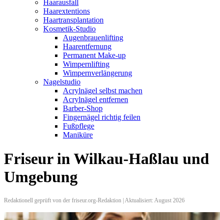
Haarausfall
Haarextentions
Haartransplantation
Kosmetik-Studio
Augenbrauenlifting
Haarentfernung
Permanent Make-up
Wimpernlifting
Wimpernverlängerung
Nagelstudio
Acrylnägel selbst machen
Acrylnägel entfernen
Barber-Shop
Fingernägel richtig feilen
Fußpflege
Maniküre
Friseur in Wilkau-Haßlau und
Umgebung
Redaktionell geprüft von der friseur.org-Redaktion | Aktualisiert: August 2026