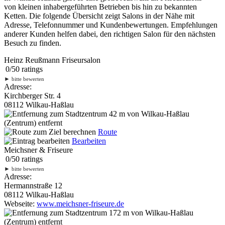
von kleinen inhabergeführten Betrieben bis hin zu bekannten
Ketten. Die folgende Übersicht zeigt Salons in der Nähe mit
Adresse, Telefonnummer und Kundenbewertungen. Empfehlungen
anderer Kunden helfen dabei, den richtigen Salon für den nächsten
Besuch zu finden.
Heinz Reußmann Friseursalon
0
/
5
0
ratings
►
bitte bewerten
Adresse:
Kirchberger Str. 4
08112 Wilkau-Haßlau
42 m
von Wilkau-Haßlau
(Zentrum) entfernt
Route
Bearbeiten
Meichsner & Friseure
0
/
5
0
ratings
►
bitte bewerten
Adresse:
Hermannstraße 12
08112 Wilkau-Haßlau
Webseite:
www.meichsner-friseure.de
172 m
von Wilkau-Haßlau
(Zentrum) entfernt