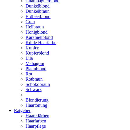
Champagnerblond
Dunkelblond
Dunkelbraun
Erdbeerblond
Grau
Hellbraun
Honigblond
Karamellblond
Kühle Haarfarbe
Kupfer
Kupferblond
Lila
Mahagoni
Platinblond
Rot
Rotbraun
Schokobraun
Schwarz
Blondierung
Haartönung
Ratgeber
Haare färben
Haarfarben
Haarpflege