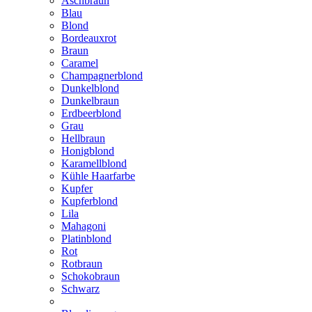
Aschbraun
Blau
Blond
Bordeauxrot
Braun
Caramel
Champagnerblond
Dunkelblond
Dunkelbraun
Erdbeerblond
Grau
Hellbraun
Honigblond
Karamellblond
Kühle Haarfarbe
Kupfer
Kupferblond
Lila
Mahagoni
Platinblond
Rot
Rotbraun
Schokobraun
Schwarz