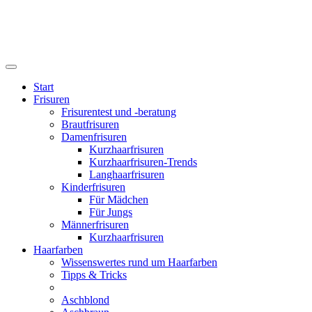
Start
Frisuren
Frisurentest und -beratung
Brautfrisuren
Damenfrisuren
Kurzhaarfrisuren
Kurzhaarfrisuren-Trends
Langhaarfrisuren
Kinderfrisuren
Für Mädchen
Für Jungs
Männerfrisuren
Kurzhaarfrisuren
Haarfarben
Wissenswertes rund um Haarfarben
Tipps & Tricks
Aschblond