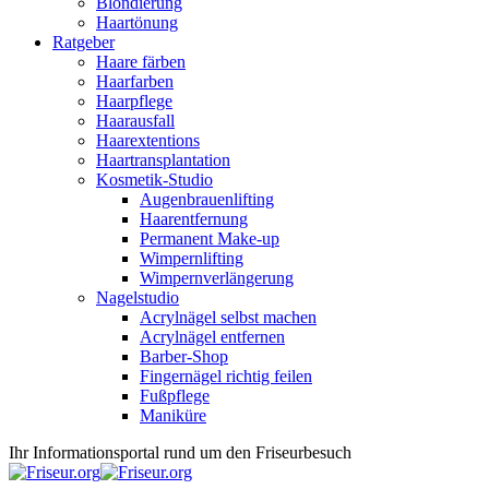
Blondierung
Haartönung
Ratgeber
Haare färben
Haarfarben
Haarpflege
Haarausfall
Haarextentions
Haartransplantation
Kosmetik-Studio
Augenbrauenlifting
Haarentfernung
Permanent Make-up
Wimpernlifting
Wimpernverlängerung
Nagelstudio
Acrylnägel selbst machen
Acrylnägel entfernen
Barber-Shop
Fingernägel richtig feilen
Fußpflege
Maniküre
Ihr Informationsportal rund um den Friseurbesuch