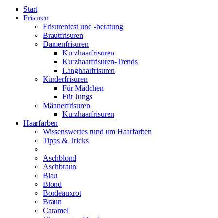
Start
Frisuren
Frisurentest und -beratung
Brautfrisuren
Damenfrisuren
Kurzhaarfrisuren
Kurzhaarfrisuren-Trends
Langhaarfrisuren
Kinderfrisuren
Für Mädchen
Für Jungs
Männerfrisuren
Kurzhaarfrisuren
Haarfarben
Wissenswertes rund um Haarfarben
Tipps & Tricks
Aschblond
Aschbraun
Blau
Blond
Bordeauxrot
Braun
Caramel