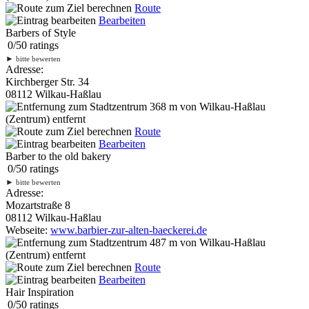
Route
Bearbeiten
Barbers of Style
0
/
5
0
ratings
►
bitte bewerten
Adresse:
Kirchberger Str. 34
08112 Wilkau-Haßlau
368 m
von Wilkau-Haßlau
(Zentrum) entfernt
Route
Bearbeiten
Barber to the old bakery
0
/
5
0
ratings
►
bitte bewerten
Adresse:
Mozartstraße 8
08112 Wilkau-Haßlau
Webseite:
www.barbier-zur-alten-baeckerei.de
487 m
von Wilkau-Haßlau
(Zentrum) entfernt
Route
Bearbeiten
Hair Inspiration
0
/
5
0
ratings