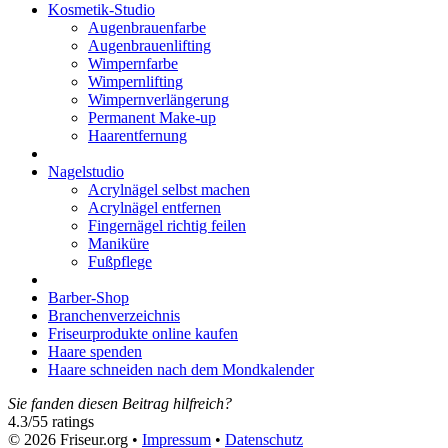
Kosmetik-Studio
Augenbrauenfarbe
Augenbrauenlifting
Wimpernfarbe
Wimpernlifting
Wimpernverlängerung
Permanent Make-up
Haarentfernung
Nagelstudio
Acrylnägel selbst machen
Acrylnägel entfernen
Fingernägel richtig feilen
Maniküre
Fußpflege
Barber-Shop
Branchenverzeichnis
Friseurprodukte online kaufen
Haare spenden
Haare schneiden nach dem Mondkalender
Sie fanden diesen Beitrag hilfreich?
4.3
/
5
5
ratings
© 2026 Friseur.org •
Impressum
•
Datenschutz