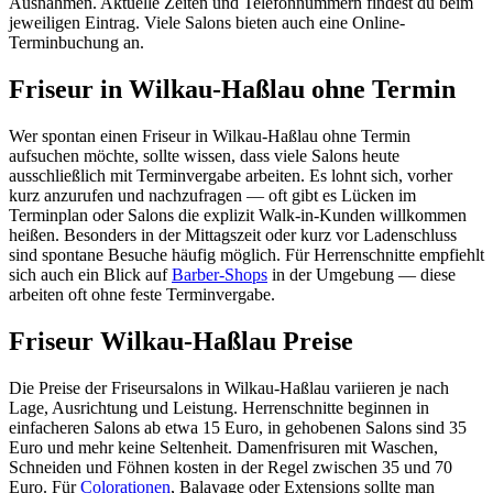
Ausnahmen. Aktuelle Zeiten und Telefonnummern findest du beim
jeweiligen Eintrag. Viele Salons bieten auch eine Online-
Terminbuchung an.
Friseur in Wilkau-Haßlau ohne Termin
Wer spontan einen Friseur in Wilkau-Haßlau ohne Termin
aufsuchen möchte, sollte wissen, dass viele Salons heute
ausschließlich mit Terminvergabe arbeiten. Es lohnt sich, vorher
kurz anzurufen und nachzufragen — oft gibt es Lücken im
Terminplan oder Salons die explizit Walk-in-Kunden willkommen
heißen. Besonders in der Mittagszeit oder kurz vor Ladenschluss
sind spontane Besuche häufig möglich. Für Herrenschnitte empfiehlt
sich auch ein Blick auf
Barber-Shops
in der Umgebung — diese
arbeiten oft ohne feste Terminvergabe.
Friseur Wilkau-Haßlau Preise
Die Preise der Friseursalons in Wilkau-Haßlau variieren je nach
Lage, Ausrichtung und Leistung. Herrenschnitte beginnen in
einfacheren Salons ab etwa 15 Euro, in gehobenen Salons sind 35
Euro und mehr keine Seltenheit. Damenfrisuren mit Waschen,
Schneiden und Föhnen kosten in der Regel zwischen 35 und 70
Euro. Für
Colorationen
, Balayage oder Extensions sollte man