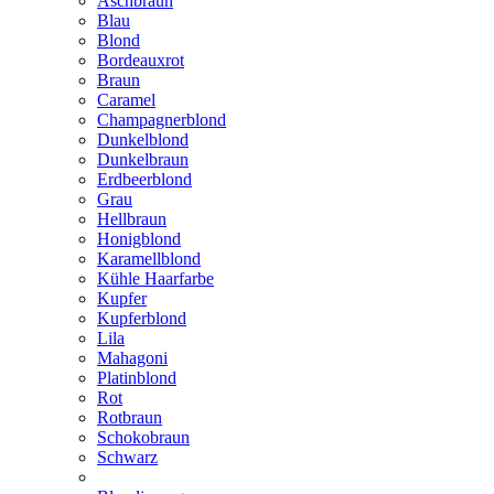
Aschbraun
Blau
Blond
Bordeauxrot
Braun
Caramel
Champagnerblond
Dunkelblond
Dunkelbraun
Erdbeerblond
Grau
Hellbraun
Honigblond
Karamellblond
Kühle Haarfarbe
Kupfer
Kupferblond
Lila
Mahagoni
Platinblond
Rot
Rotbraun
Schokobraun
Schwarz