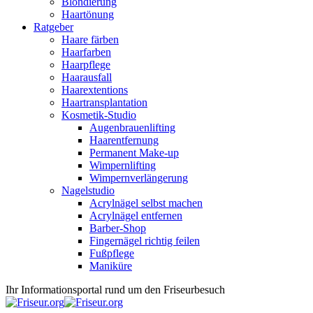
Blondierung
Haartönung
Ratgeber
Haare färben
Haarfarben
Haarpflege
Haarausfall
Haarextentions
Haartransplantation
Kosmetik-Studio
Augenbrauenlifting
Haarentfernung
Permanent Make-up
Wimpernlifting
Wimpernverlängerung
Nagelstudio
Acrylnägel selbst machen
Acrylnägel entfernen
Barber-Shop
Fingernägel richtig feilen
Fußpflege
Maniküre
Ihr Informationsportal rund um den Friseurbesuch