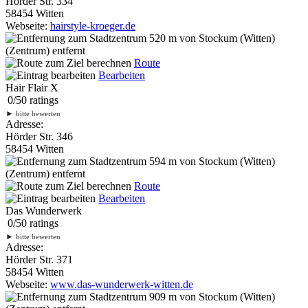
Hörder Str. 334
58454 Witten
Webseite:
hairstyle-kroeger.de
520 m
von Stockum (Witten)
(Zentrum) entfernt
Route
Bearbeiten
Hair Flair X
0
/
5
0
ratings
►
bitte bewerten
Adresse:
Hörder Str. 346
58454 Witten
594 m
von Stockum (Witten)
(Zentrum) entfernt
Route
Bearbeiten
Das Wunderwerk
0
/
5
0
ratings
►
bitte bewerten
Adresse:
Hörder Str. 371
58454 Witten
Webseite:
www.das-wunderwerk-witten.de
909 m
von Stockum (Witten)