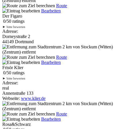
(Zentrum) entfernt
Route
Bearbeiten
Der Figaro
0
/
5
0
ratings
►
bitte bewerten
Adresse:
Dorneystraße 2
44149 Dortmund
2 km
von Stockum (Witten)
(Zentrum) entfernt
Route
Bearbeiten
Frisör Klier
0
/
5
0
ratings
►
bitte bewerten
Adresse:
real
Annenstraße 133
Webseite:
www.klier.de
2 km
von Stockum (Witten)
(Zentrum) entfernt
Route
Bearbeiten
Rosa&Schwarz