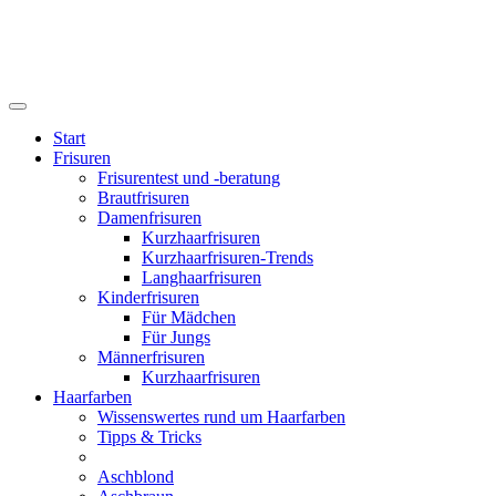
Start
Frisuren
Frisurentest und -beratung
Brautfrisuren
Damenfrisuren
Kurzhaarfrisuren
Kurzhaarfrisuren-Trends
Langhaarfrisuren
Kinderfrisuren
Für Mädchen
Für Jungs
Männerfrisuren
Kurzhaarfrisuren
Haarfarben
Wissenswertes rund um Haarfarben
Tipps & Tricks
Aschblond