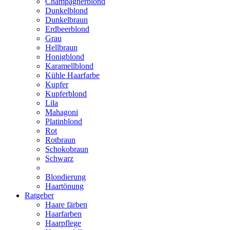
Champagnerblond
Dunkelblond
Dunkelbraun
Erdbeerblond
Grau
Hellbraun
Honigblond
Karamellblond
Kühle Haarfarbe
Kupfer
Kupferblond
Lila
Mahagoni
Platinblond
Rot
Rotbraun
Schokobraun
Schwarz
Blondierung
Haartönung
Ratgeber
Haare färben
Haarfarben
Haarpflege