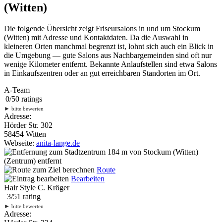
(Witten)
Die folgende Übersicht zeigt Friseursalons in und um Stockum
(Witten) mit Adresse und Kontaktdaten. Da die Auswahl in
kleineren Orten manchmal begrenzt ist, lohnt sich auch ein Blick in
die Umgebung — gute Salons aus Nachbargemeinden sind oft nur
wenige Kilometer entfernt. Bekannte Anlaufstellen sind etwa Salons
in Einkaufszentren oder an gut erreichbaren Standorten im Ort.
A-Team
0
/
5
0
ratings
►
bitte bewerten
Adresse:
Hörder Str. 302
58454 Witten
Webseite:
anita-lange.de
184 m
von Stockum (Witten)
(Zentrum) entfernt
Route
Bearbeiten
Hair Style C. Kröger
3
/
5
1
rating
►
bitte bewerten
Adresse: