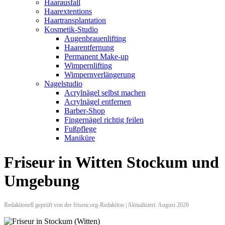
Haarausfall
Haarextentions
Haartransplantation
Kosmetik-Studio
Augenbrauenlifting
Haarentfernung
Permanent Make-up
Wimpernlifting
Wimpernverlängerung
Nagelstudio
Acrylnägel selbst machen
Acrylnägel entfernen
Barber-Shop
Fingernägel richtig feilen
Fußpflege
Maniküre
Friseur in Witten Stockum und
Umgebung
Redaktionell geprüft von der friseur.org-Redaktion | Aktualisiert: August 2026