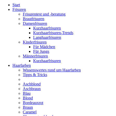
Start
Frisuren
Frisurentest und -beratung
Brautfrisuren
Damenfrisuren
Kurzhaarfrisuren
Kurzhaarfrisuren-Trends
Langhaarfrisuren
Kinderfrisuren
Für Mädchen
Für Jungs
Männerfrisuren
Kurzhaarfrisuren
Haarfarben
Wissenswertes rund um Haarfarben
Tipps & Tricks
Aschblond
Aschbraun
Blau
Blond
Bordeauxrot
Braun
Caramel