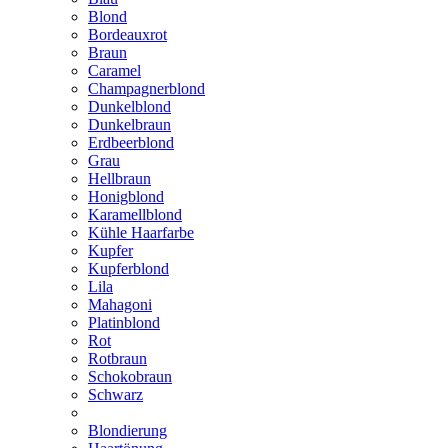
Blond
Bordeauxrot
Braun
Caramel
Champagnerblond
Dunkelblond
Dunkelbraun
Erdbeerblond
Grau
Hellbraun
Honigblond
Karamellblond
Kühle Haarfarbe
Kupfer
Kupferblond
Lila
Mahagoni
Platinblond
Rot
Rotbraun
Schokobraun
Schwarz
Blondierung