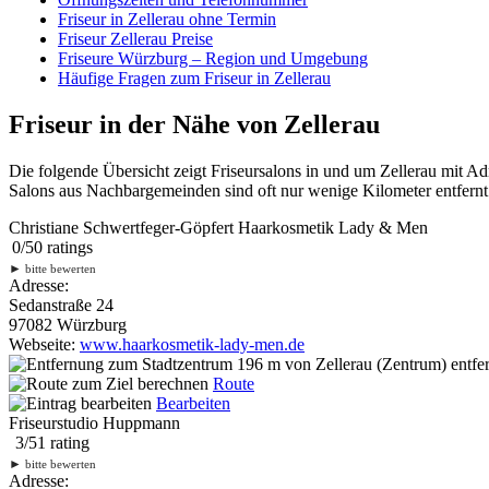
Friseur in Zellerau ohne Termin
Friseur Zellerau Preise
Friseure Würzburg – Region und Umgebung
Häufige Fragen zum Friseur in Zellerau
Friseur in der Nähe von Zellerau
Die folgende Übersicht zeigt Friseursalons in und um Zellerau mit A
Salons aus Nachbargemeinden sind oft nur wenige Kilometer entfernt.
Christiane Schwertfeger-Göpfert Haarkosmetik Lady & Men
0
/
5
0
ratings
►
bitte bewerten
Adresse:
Sedanstraße 24
97082 Würzburg
Webseite:
www.haarkosmetik-lady-men.de
196 m
von Zellerau (Zentrum) entfer
Route
Bearbeiten
Friseurstudio Huppmann
3
/
5
1
rating
►
bitte bewerten
Adresse: