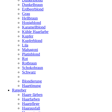
Dunkelblond
Dunkelbraun
Erdbeerblond
Grau
Hellbraun
Honigblond
Karamellblond
Kühle Haarfarbe
Kupfer
Kupferblond
Lila
Mahagoni
Platinblond
Rot
Rotbraun
Schokobraun
Schwarz
Blondierung
Haartönung
Ratgeber
Haare färben
Haarfarben
Haarpflege
Haarausfall