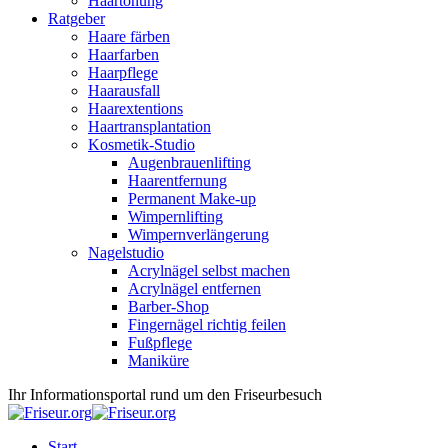
Haartönung
Ratgeber
Haare färben
Haarfarben
Haarpflege
Haarausfall
Haarextentions
Haartransplantation
Kosmetik-Studio
Augenbrauenlifting
Haarentfernung
Permanent Make-up
Wimpernlifting
Wimpernverlängerung
Nagelstudio
Acrylnägel selbst machen
Acrylnägel entfernen
Barber-Shop
Fingernägel richtig feilen
Fußpflege
Maniküre
Ihr Informationsportal rund um den Friseurbesuch
Start