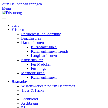
Zum Hauptinhalt springen
Menü
Start
Frisuren
Frisurentest und -beratung
Brautfrisuren
Damenfrisuren
Kurzhaarfrisuren
Kurzhaarfrisuren-Trends
Langhaarfrisuren
Kinderfrisuren
Für Mädchen
Für Jungs
Männerfrisuren
Kurzhaarfrisuren
Haarfarben
Wissenswertes rund um Haarfarben
Tipps & Tricks
Aschblond
Aschbraun
Blau