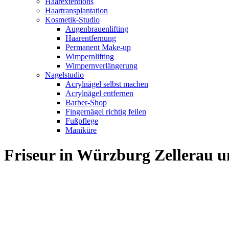
Haarextentions
Haartransplantation
Kosmetik-Studio
Augenbrauenlifting
Haarentfernung
Permanent Make-up
Wimpernlifting
Wimpernverlängerung
Nagelstudio
Acrylnägel selbst machen
Acrylnägel entfernen
Barber-Shop
Fingernägel richtig feilen
Fußpflege
Maniküre
Friseur in Würzburg Zellerau