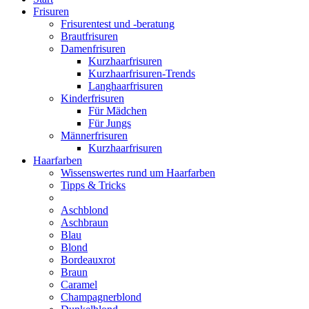
Frisuren
Frisurentest und -beratung
Brautfrisuren
Damenfrisuren
Kurzhaarfrisuren
Kurzhaarfrisuren-Trends
Langhaarfrisuren
Kinderfrisuren
Für Mädchen
Für Jungs
Männerfrisuren
Kurzhaarfrisuren
Haarfarben
Wissenswertes rund um Haarfarben
Tipps & Tricks
Aschblond
Aschbraun
Blau
Blond
Bordeauxrot
Braun
Caramel
Champagnerblond