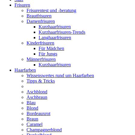
Frisuren
Frisurentest und -beratung
Brautfrisuren
Damenfrisuren
Kurzhaarfrisuren
Kurzhaarfrisuren-Trends
Langhaarfrisuren
Kinderfrisuren
Für Mädchen
Für Jungs
Männerfrisuren
Kurzhaarfrisuren
Haarfarben
Wissenswertes rund um Haarfarben
Tipps & Tricks
Aschblond
Aschbraun
Blau
Blond
Bordeauxrot
Braun
Caramel
Champagnerblond