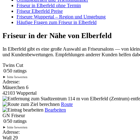
Friseur in Elberfeld ohne Termin
Friseur Elberfeld Preise
Friseure Wuppertal – Region und Umgebung
Häufige Fragen zum Friseur in Elberfeld
Friseur in der Nähe von Elberfeld
In Elberfeld gibt es eine große Auswahl an Friseursalons — von klei
und Kundenbewertungen. Empfehlungen anderer Kunden helfen dabei, 
Twins Cut
0
/
5
0
ratings
►
bitte bewerten
Adresse:
Mäuerchen 6
42103 Wuppertal
114 m
von Elberfeld (Zentrum) entfe
Route
Bearbeiten
GN Friseur
0
/
5
0
ratings
►
bitte bewerten
Adresse:
Wall 29