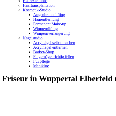
Haarextentions
Haartransplantation
Kosmetik-Studio
Augenbrauenlifting
Haarentfernung
Permanent Make-up
Wimpernlifting
Wimpernverlängerung
Nagelstudio
Acrylnägel selbst machen
Acrylnägel entfernen
Barber-Shop
Fingernägel richtig feilen
Fußpflege
Maniküre
Friseur in Wuppertal Elberfel