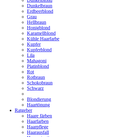
Dunkelblond
Dunkelbraun
Erdbeerblond
Grau
Hellbraun
Honigblond
Karamellblond
Kühle Haarfarbe
Kupfer
Kupferblond
Lila
Mahagoni
Platinblond
Rot
Rotbraun
Schokobraun
Schwarz
Blondierung
Haartönung
Ratgeber
Haare färben
Haarfarben
Haarpflege
Haarausfall