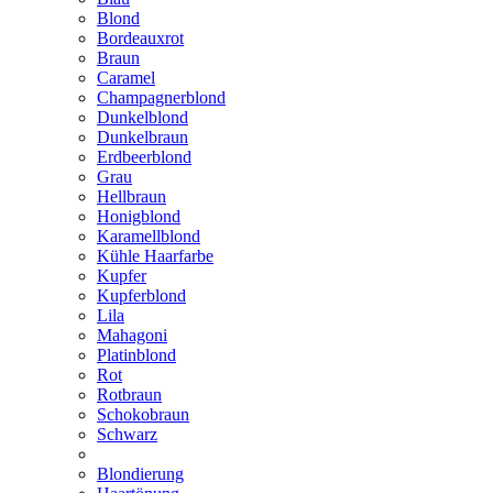
Blond
Bordeauxrot
Braun
Caramel
Champagnerblond
Dunkelblond
Dunkelbraun
Erdbeerblond
Grau
Hellbraun
Honigblond
Karamellblond
Kühle Haarfarbe
Kupfer
Kupferblond
Lila
Mahagoni
Platinblond
Rot
Rotbraun
Schokobraun
Schwarz
Blondierung