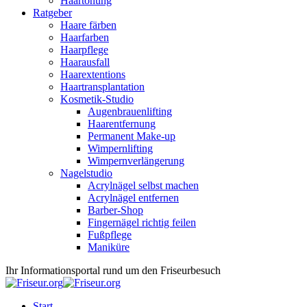
Haartönung
Ratgeber
Haare färben
Haarfarben
Haarpflege
Haarausfall
Haarextentions
Haartransplantation
Kosmetik-Studio
Augenbrauenlifting
Haarentfernung
Permanent Make-up
Wimpernlifting
Wimpernverlängerung
Nagelstudio
Acrylnägel selbst machen
Acrylnägel entfernen
Barber-Shop
Fingernägel richtig feilen
Fußpflege
Maniküre
Ihr Informationsportal rund um den Friseurbesuch
Start