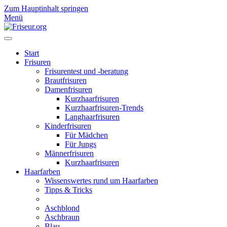
Zum Hauptinhalt springen
Menü
Start
Frisuren
Frisurentest und -beratung
Brautfrisuren
Damenfrisuren
Kurzhaarfrisuren
Kurzhaarfrisuren-Trends
Langhaarfrisuren
Kinderfrisuren
Für Mädchen
Für Jungs
Männerfrisuren
Kurzhaarfrisuren
Haarfarben
Wissenswertes rund um Haarfarben
Tipps & Tricks
Aschblond
Aschbraun
Blau