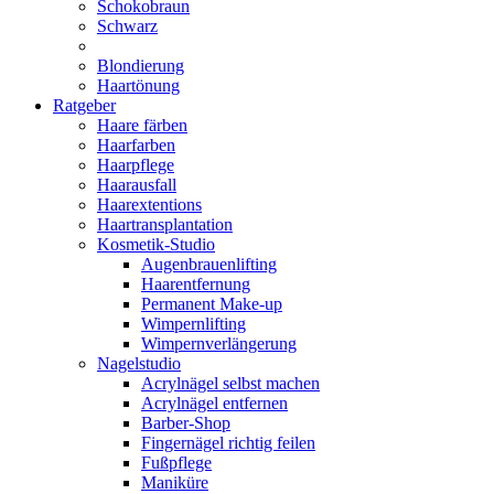
Schokobraun
Schwarz
Blondierung
Haartönung
Ratgeber
Haare färben
Haarfarben
Haarpflege
Haarausfall
Haarextentions
Haartransplantation
Kosmetik-Studio
Augenbrauenlifting
Haarentfernung
Permanent Make-up
Wimpernlifting
Wimpernverlängerung
Nagelstudio
Acrylnägel selbst machen
Acrylnägel entfernen
Barber-Shop
Fingernägel richtig feilen
Fußpflege
Maniküre