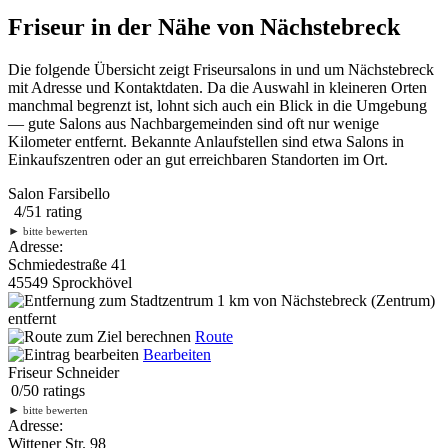
Friseur in der Nähe von Nächstebreck
Die folgende Übersicht zeigt Friseursalons in und um Nächstebreck
mit Adresse und Kontaktdaten. Da die Auswahl in kleineren Orten
manchmal begrenzt ist, lohnt sich auch ein Blick in die Umgebung
— gute Salons aus Nachbargemeinden sind oft nur wenige
Kilometer entfernt. Bekannte Anlaufstellen sind etwa Salons in
Einkaufszentren oder an gut erreichbaren Standorten im Ort.
Salon Farsibello
4
/
5
1
rating
►
bitte bewerten
Adresse:
Schmiedestraße 41
45549 Sprockhövel
1 km
von Nächstebreck (Zentrum)
entfernt
Route
Bearbeiten
Friseur Schneider
0
/
5
0
ratings
►
bitte bewerten
Adresse:
Wittener Str. 98