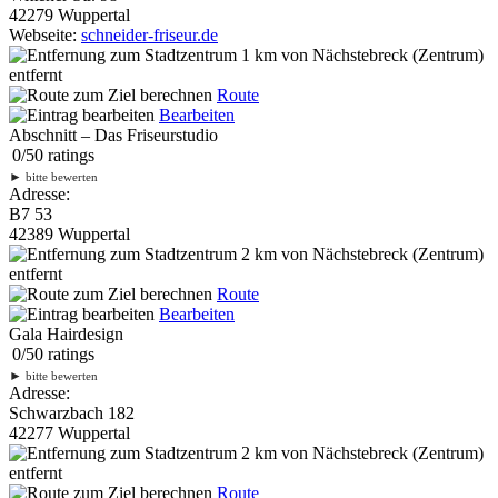
42279 Wuppertal
Webseite:
schneider-friseur.de
1 km
von Nächstebreck (Zentrum)
entfernt
Route
Bearbeiten
Abschnitt – Das Friseurstudio
0
/
5
0
ratings
►
bitte bewerten
Adresse:
B7 53
42389 Wuppertal
2 km
von Nächstebreck (Zentrum)
entfernt
Route
Bearbeiten
Gala Hairdesign
0
/
5
0
ratings
►
bitte bewerten
Adresse:
Schwarzbach 182
42277 Wuppertal
2 km
von Nächstebreck (Zentrum)
entfernt
Route