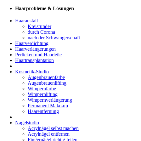
Haarprobleme & Lösungen
Haarausfall
Kreisrunder
durch Corona
nach der Schwangerschaft
Haarverdichtung
Haarverlängerungen
Perücken und Haarteile
Haartransplantation
Kosmetik-Studio
Augenbrauenfarbe
Augenbrauenlifting
Wimpernfarbe
Wimpernlifting
Wimpernverlängerung
Permanent Make-up
Haarentfernung
Nagelstudio
Acrylnägel selbst machen
Acrylnägel entfernen
Fingernägel richtig feilen