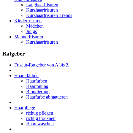
Langhaarfrisuren
Kurzhaarfrisuren
Kurzhaarfrisuren-Trends
Kinderfrisuren
Mädchen
Jungs
Männerfrisuren
Kurzhaarfrisuren
Ratgeber
Friseur-Ratgeber von A bis Z
Haare färben
Haarfarben
Haartönung
Blondierung
Haarfarbe abmattieren
Haarpflege
richtig pflegen
richtig trocknen
Haarewaschen