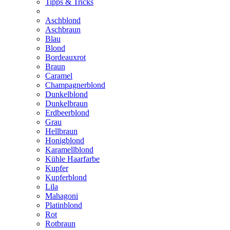
Tipps & Tricks
Aschblond
Aschbraun
Blau
Blond
Bordeauxrot
Braun
Caramel
Champagnerblond
Dunkelblond
Dunkelbraun
Erdbeerblond
Grau
Hellbraun
Honigblond
Karamellblond
Kühle Haarfarbe
Kupfer
Kupferblond
Lila
Mahagoni
Platinblond
Rot
Rotbraun