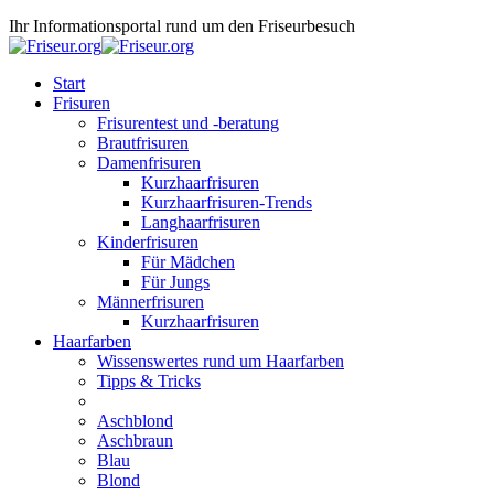
Ihr Informationsportal rund um den Friseurbesuch
Start
Frisuren
Frisurentest und -beratung
Brautfrisuren
Damenfrisuren
Kurzhaarfrisuren
Kurzhaarfrisuren-Trends
Langhaarfrisuren
Kinderfrisuren
Für Mädchen
Für Jungs
Männerfrisuren
Kurzhaarfrisuren
Haarfarben
Wissenswertes rund um Haarfarben
Tipps & Tricks
Aschblond
Aschbraun
Blau
Blond