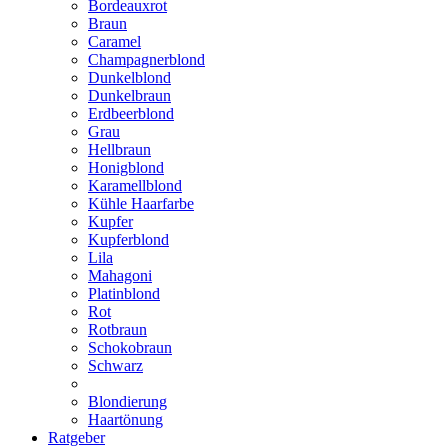
Bordeauxrot
Braun
Caramel
Champagnerblond
Dunkelblond
Dunkelbraun
Erdbeerblond
Grau
Hellbraun
Honigblond
Karamellblond
Kühle Haarfarbe
Kupfer
Kupferblond
Lila
Mahagoni
Platinblond
Rot
Rotbraun
Schokobraun
Schwarz
Blondierung
Haartönung
Ratgeber