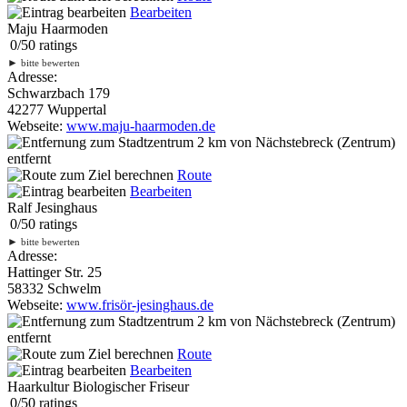
Bearbeiten
Maju Haarmoden
0
/
5
0
ratings
►
bitte bewerten
Adresse:
Schwarzbach 179
42277 Wuppertal
Webseite:
www.maju-haarmoden.de
2 km
von Nächstebreck (Zentrum)
entfernt
Route
Bearbeiten
Ralf Jesinghaus
0
/
5
0
ratings
►
bitte bewerten
Adresse:
Hattinger Str. 25
58332 Schwelm
Webseite:
www.frisör-jesinghaus.de
2 km
von Nächstebreck (Zentrum)
entfernt
Route
Bearbeiten
Haarkultur Biologischer Friseur
0
/
5
0
ratings