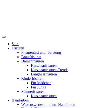
Start
Frisuren
Frisurentest und -beratung
Brautfrisuren
Damenfrisuren
Kurzhaarfrisuren
Kurzhaarfrisuren-Trends
Langhaarfrisuren
Kinderfrisuren
Für Mädchen
Für Jungs
Männerfrisuren
Kurzhaarfrisuren
Haarfarben
Wissenswertes rund um Haarfarben