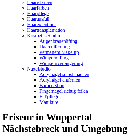
Haare färben
Haarfarben
Haarpflege
Haarausfall
Haarextentions
Haartransplantation
Kosmetik-Studio
Augenbrauenlifting
Haarentfernung
Permanent Make-up
Wimpernlifting
Wimpernverlängerung
Nagelstudio
Acrylnägel selbst machen
Acrylnägel entfernen
Barber-Shop
Fingernägel richtig feilen
Fußpflege
Maniküre
Friseur in Wuppertal
Nächstebreck und Umgebung