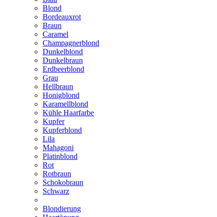
Blond
Bordeauxrot
Braun
Caramel
Champagnerblond
Dunkelblond
Dunkelbraun
Erdbeerblond
Grau
Hellbraun
Honigblond
Karamellblond
Kühle Haarfarbe
Kupfer
Kupferblond
Lila
Mahagoni
Platinblond
Rot
Rotbraun
Schokobraun
Schwarz
Blondierung