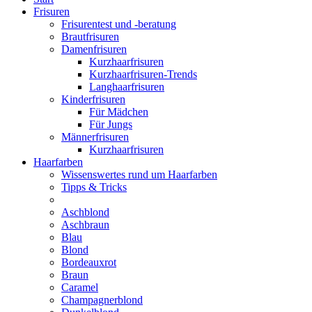
Frisuren
Frisurentest und -beratung
Brautfrisuren
Damenfrisuren
Kurzhaarfrisuren
Kurzhaarfrisuren-Trends
Langhaarfrisuren
Kinderfrisuren
Für Mädchen
Für Jungs
Männerfrisuren
Kurzhaarfrisuren
Haarfarben
Wissenswertes rund um Haarfarben
Tipps & Tricks
Aschblond
Aschbraun
Blau
Blond
Bordeauxrot
Braun
Caramel
Champagnerblond