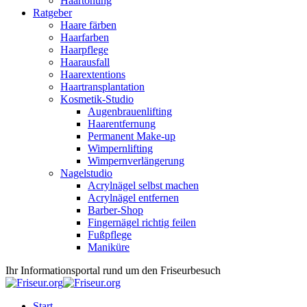
Haartönung
Ratgeber
Haare färben
Haarfarben
Haarpflege
Haarausfall
Haarextentions
Haartransplantation
Kosmetik-Studio
Augenbrauenlifting
Haarentfernung
Permanent Make-up
Wimpernlifting
Wimpernverlängerung
Nagelstudio
Acrylnägel selbst machen
Acrylnägel entfernen
Barber-Shop
Fingernägel richtig feilen
Fußpflege
Maniküre
Ihr Informationsportal rund um den Friseurbesuch
Start