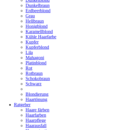
Dunkelblond
Dunkelbraun
Erdbeerblond
Grau
Hellbraun
Honigblond
Karamellblond
Kühle Haarfarbe
Kupfer
Kupferblond
Lila
Mahagoni
Platinblond
Rot
Rotbraun
Schokobraun
Schwarz
Blondierung
Haartönung
Ratgeber
Haare färben
Haarfarben
Haarpflege
Haarausfall