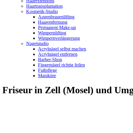
Haarextentions
Haartransplantation
Kosmetik-Studio
Augenbrauenlifting
Haarentfernung
Permanent Make-up
Wimpernlifting
Wimpernverlängerung
Nagelstudio
Acrylnägel selbst machen
Acrylnägel entfernen
Barber-Shop
Fingernägel richtig feilen
Fußpflege
Maniküre
Friseur in Zell (Mosel) und Um