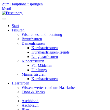
Zum Hauptinhalt springen
Menü
Start
Frisuren
Frisurentest und -beratung
Brautfrisuren
Damenfrisuren
Kurzhaarfrisuren
Kurzhaarfrisuren-Trends
Langhaarfrisuren
Kinderfrisuren
Für Mädchen
Für Jungs
Männerfrisuren
Kurzhaarfrisuren
Haarfarben
Wissenswertes rund um Haarfarben
Tipps & Tricks
Aschblond
Aschbraun
Blau