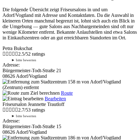
Die folgende Übersicht zeigt Friseursalons in und um
Adorf/Vogtland mit Adresse und Kontaktdaten. Da die Auswahl in
kleineren Orten manchmal begrenzt ist, lohnt sich auch ein Blick in
die Umgebung — gute Salons aus Nachbargemeinden sind oft nur
wenige Kilometer entfernt. Bekannte Anlaufstellen sind etwa Salons
in Einkaufszentren oder an gut erreichbaren Standorten im Ort.
Petra Bukschat
2.5
/
5
2
ratings
►
bitte bewerten
Adresse:
Bürgermeister-Todt-Straße 21
08626 Adorf/Vogtland
158 m
von Adorf/Vogtland
(Zentrum) entfernt
Route
Bearbeiten
Friseursalon Jeannette Trautloff
2.7
/
5
3
ratings
►
bitte bewerten
Adresse:
Bürgermeister-Todt-Straße 15
08626 Adorf/Vogtland
186 m
von Adorf/Vogtland