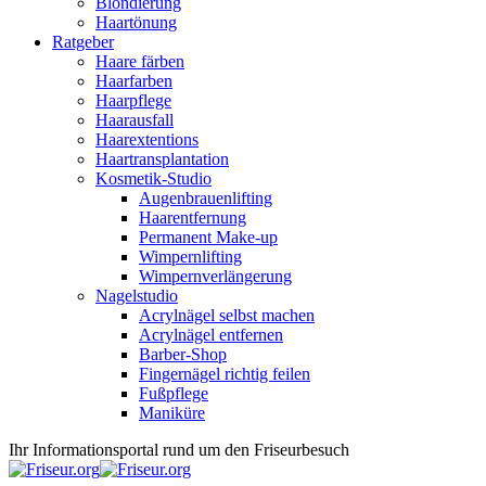
Blondierung
Haartönung
Ratgeber
Haare färben
Haarfarben
Haarpflege
Haarausfall
Haarextentions
Haartransplantation
Kosmetik-Studio
Augenbrauenlifting
Haarentfernung
Permanent Make-up
Wimpernlifting
Wimpernverlängerung
Nagelstudio
Acrylnägel selbst machen
Acrylnägel entfernen
Barber-Shop
Fingernägel richtig feilen
Fußpflege
Maniküre
Ihr Informationsportal rund um den Friseurbesuch