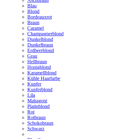
Aschbraun
Blau
Blond
Bordeauxrot
Braun
Caramel
Champagnerblond
Dunkelblond
Dunkelbraun
Erdbeerblond
Grau
Hellbraun
Honigblond
Karamellblond
Kühle Haarfarbe
Kupfer
Kupferblond
Lila
Mahagoni
Platinblond
Rot
Rotbraun
Schokobraun
Schwarz