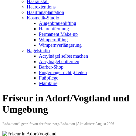
Haarausfall
Haarextentions
Haartransplantation
Kosmetik-Studio
Augenbrauenlifting
Haarentfernung
Permanent Make-up
Wimpernlifting
Wimpernverlängerung
Nagelstudio
Acrylnägel selbst machen
Acrylnägel entfernen
Barber-Shop
Fingernägel richtig feilen
Fußpflege
Maniküre
Friseur in Adorf/Vogtland und
Umgebung
Redaktionell geprüft von der friseur.org-Redaktion | Aktualisiert: August 2026