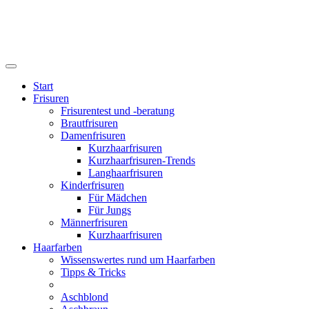
Start
Frisuren
Frisurentest und -beratung
Brautfrisuren
Damenfrisuren
Kurzhaarfrisuren
Kurzhaarfrisuren-Trends
Langhaarfrisuren
Kinderfrisuren
Für Mädchen
Für Jungs
Männerfrisuren
Kurzhaarfrisuren
Haarfarben
Wissenswertes rund um Haarfarben
Tipps & Tricks
Aschblond