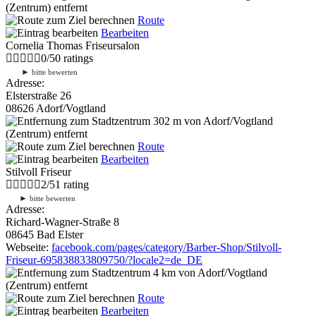
(Zentrum) entfernt
Route
Bearbeiten
Cornelia Thomas Friseursalon
0
/
5
0
ratings
►
bitte bewerten
Adresse:
Elsterstraße 26
08626 Adorf/Vogtland
302 m
von Adorf/Vogtland
(Zentrum) entfernt
Route
Bearbeiten
Stilvoll Friseur
2
/
5
1
rating
►
bitte bewerten
Adresse:
Richard-Wagner-Straße 8
08645 Bad Elster
Webseite:
facebook.com/pages/category/Barber-Shop/Stilvoll-
Friseur-695838833809750/?locale2=de_DE
4 km
von Adorf/Vogtland
(Zentrum) entfernt
Route
Bearbeiten