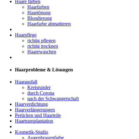
Haare färben
Haarfarben
Haartönung
Blondierung
Haarfarbe abmattieren
Haarpflege
richtig pflegen
richtig trocknen
Haarewaschen
Haarprobleme & Lösungen
Haarausfall
Kreisrunder
durch Corona
nach der Schwangerschaft
Haarverdichtung
Haarverlängerungen
Perücken und Haarteile
Haartransplantation
Kosmetik-Studio
Augenbrauenfarbe