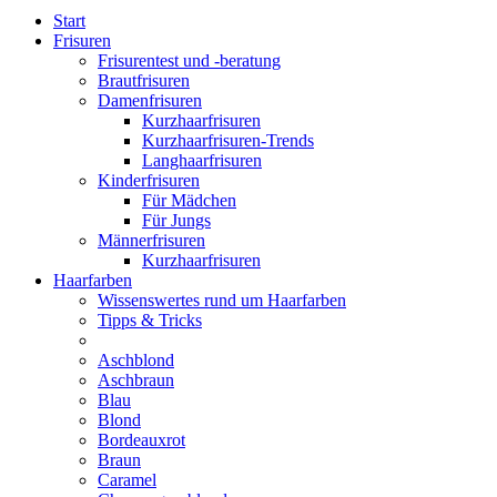
Start
Frisuren
Frisurentest und -beratung
Brautfrisuren
Damenfrisuren
Kurzhaarfrisuren
Kurzhaarfrisuren-Trends
Langhaarfrisuren
Kinderfrisuren
Für Mädchen
Für Jungs
Männerfrisuren
Kurzhaarfrisuren
Haarfarben
Wissenswertes rund um Haarfarben
Tipps & Tricks
Aschblond
Aschbraun
Blau
Blond
Bordeauxrot
Braun
Caramel