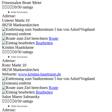
Friseursalon Beate Meier
0
/
5
0
ratings
►
bitte bewerten
Adresse:
Unterer Markt 10
08258 Markneukirchen
5 km
von Adorf/Vogtland
(Zentrum) entfernt
Route
Bearbeiten
Kristins Haarträume
0
/
5
0
ratings
►
bitte bewerten
Adresse:
Roter Markt 10
08258 Markneukirchen
Webseite:
www.kristins-haartraum.de
5 km
von Adorf/Vogtland
(Zentrum) entfernt
Route
Bearbeiten
Salon Maren Sabransky
0
/
5
0
ratings
►
bitte bewerten
Adresse: