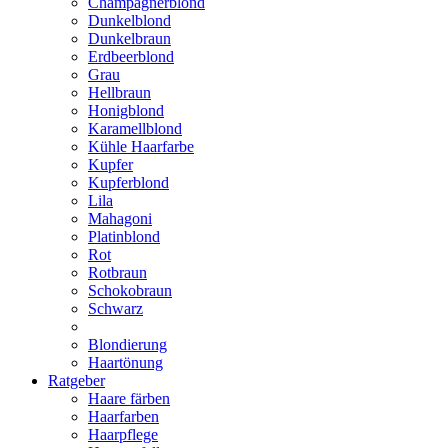
Champagnerblond
Dunkelblond
Dunkelbraun
Erdbeerblond
Grau
Hellbraun
Honigblond
Karamellblond
Kühle Haarfarbe
Kupfer
Kupferblond
Lila
Mahagoni
Platinblond
Rot
Rotbraun
Schokobraun
Schwarz
Blondierung
Haartönung
Ratgeber
Haare färben
Haarfarben
Haarpflege