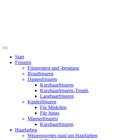
Start
Frisuren
Frisurentest und -beratung
Brautfrisuren
Damenfrisuren
Kurzhaarfrisuren
Kurzhaarfrisuren-Trends
Langhaarfrisuren
Kinderfrisuren
Für Mädchen
Für Jungs
Männerfrisuren
Kurzhaarfrisuren
Haarfarben
Wissenswertes rund um Haarfarben