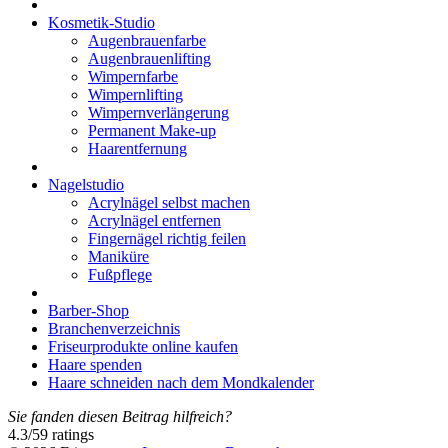
Kosmetik-Studio
Augenbrauenfarbe
Augenbrauenlifting
Wimpernfarbe
Wimpernlifting
Wimpernverlängerung
Permanent Make-up
Haarentfernung
Nagelstudio
Acrylnägel selbst machen
Acrylnägel entfernen
Fingernägel richtig feilen
Maniküre
Fußpflege
Barber-Shop
Branchenverzeichnis
Friseurprodukte online kaufen
Haare spenden
Haare schneiden nach dem Mondkalender
Sie fanden diesen Beitrag hilfreich?
4.3
/
5
9
ratings