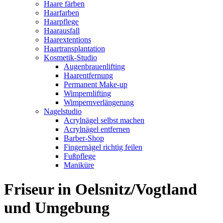
Haare färben
Haarfarben
Haarpflege
Haarausfall
Haarextentions
Haartransplantation
Kosmetik-Studio
Augenbrauenlifting
Haarentfernung
Permanent Make-up
Wimpernlifting
Wimpernverlängerung
Nagelstudio
Acrylnägel selbst machen
Acrylnägel entfernen
Barber-Shop
Fingernägel richtig feilen
Fußpflege
Maniküre
Friseur in Oelsnitz/Vogtland
und Umgebung