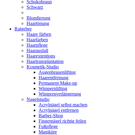
Schokobraun
Schwarz
Blondierung
Haartönung
Ratgeber
Haare färben
Haarfarben
Haarpflege
Haarausfall
Haarextentions
Haartransplantation
Kosmetik-Studio
Augenbrauenlifting
Haarentfernung
Permanent Make-up
Wimpernlifting
Wimpernverlängerung
Nagelstudio
Acrylnägel selbst machen
Acrylnägel entfernen
Barber-Shop
Fingernägel richtig feilen
Fußpflege
Maniküre