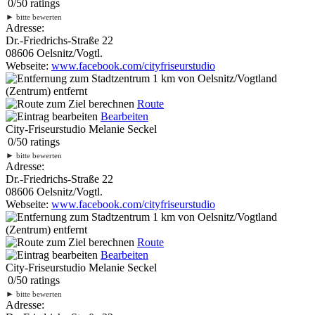
0
/
5
0
ratings
►
bitte bewerten
Adresse:
Dr.-Friedrichs-Straße 22
08606 Oelsnitz/Vogtl.
Webseite:
www.facebook.com/cityfriseurstudio
1 km
von Oelsnitz/Vogtland
(Zentrum) entfernt
Route
Bearbeiten
City-Friseurstudio Melanie Seckel
0
/
5
0
ratings
►
bitte bewerten
Adresse:
Dr.-Friedrichs-Straße 22
08606 Oelsnitz/Vogtl.
Webseite:
www.facebook.com/cityfriseurstudio
1 km
von Oelsnitz/Vogtland
(Zentrum) entfernt
Route
Bearbeiten
City-Friseurstudio Melanie Seckel
0
/
5
0
ratings
►
bitte bewerten
Adresse: