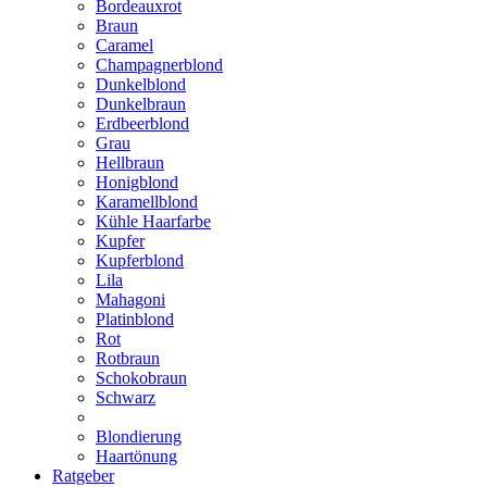
Bordeauxrot
Braun
Caramel
Champagnerblond
Dunkelblond
Dunkelbraun
Erdbeerblond
Grau
Hellbraun
Honigblond
Karamellblond
Kühle Haarfarbe
Kupfer
Kupferblond
Lila
Mahagoni
Platinblond
Rot
Rotbraun
Schokobraun
Schwarz
Blondierung
Haartönung
Ratgeber