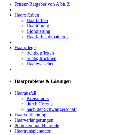
Friseur-Ratgeber von A bis Z
Haare färben
Haarfarben
Haartönung
Blondierung
Haarfarbe abmattieren
Haarpflege
richtig pflegen
richtig trocknen
Haarewaschen
Haarprobleme & Lösungen
Haarausfall
Kreisrunder
durch Corona
nach der Schwangerschaft
Haarverdichtung
Haarverlängerungen
Perücken und Haarteile
Haartransplantation