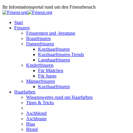
Ihr Informationsportal rund um den Friseurbesuch
Start
Frisuren
Frisurentest und -beratung
Brautfrisuren
Damenfrisuren
Kurzhaarfrisuren
Kurzhaarfrisuren-Trends
Langhaarfrisuren
Kinderfrisuren
Für Mädchen
Für Jungs
Männerfrisuren
Kurzhaarfrisuren
Haarfarben
Wissenswertes rund um Haarfarben
Tipps & Tricks
Aschblond
Aschbraun
Blau
Blond