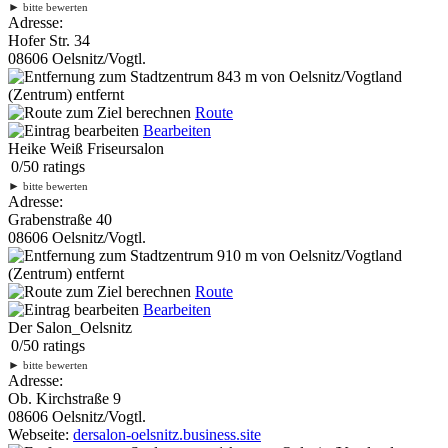
►
bitte bewerten
Adresse:
Hofer Str. 34
08606 Oelsnitz/Vogtl.
843 m
von Oelsnitz/Vogtland
(Zentrum) entfernt
Route
Bearbeiten
Heike Weiß Friseursalon
0
/
5
0
ratings
►
bitte bewerten
Adresse:
Grabenstraße 40
08606 Oelsnitz/Vogtl.
910 m
von Oelsnitz/Vogtland
(Zentrum) entfernt
Route
Bearbeiten
Der Salon_Oelsnitz
0
/
5
0
ratings
►
bitte bewerten
Adresse:
Ob. Kirchstraße 9
08606 Oelsnitz/Vogtl.
Webseite:
dersalon-oelsnitz.business.site