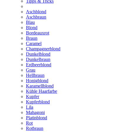
Tipps & Tricks
Aschblond
Aschbraun
Blau
Blond
Bordeauxrot
Braun
Caramel
Champagnerblond
Dunkelblond
Dunkelbraun
Erdbeerblond
Grau
Hellbraun
Honigblond
Karamellblond
Kühle Haarfarbe
Kupfer
Kupferblond
Lila
Mahagoni
Platinblond
Rot
Rotbraun