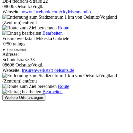
Dr.-Friedrichs-Straße 22
08606 Oelsnitz/Vogtl.
Webseite:
www.facebook.com/cityfriseurstudio
1 km
von Oelsnitz/Vogtland
(Zentrum) entfernt
Route
Bearbeiten
Frisurenwerkstatt Mikeska Gabriele
0
/
5
0
ratings
►
bitte bewerten
Adresse:
Schmidtstraße 33
08606 Oelsnitz/Vogtl.
Webseite:
frisurenwerkstatt-oelsnitz.de
1 km
von Oelsnitz/Vogtland
(Zentrum) entfernt
Route
Bearbeiten
Weitere Orte anzeigen