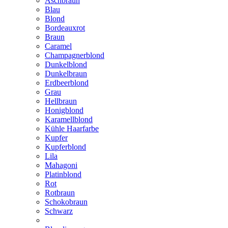
Aschbraun
Blau
Blond
Bordeauxrot
Braun
Caramel
Champagnerblond
Dunkelblond
Dunkelbraun
Erdbeerblond
Grau
Hellbraun
Honigblond
Karamellblond
Kühle Haarfarbe
Kupfer
Kupferblond
Lila
Mahagoni
Platinblond
Rot
Rotbraun
Schokobraun
Schwarz