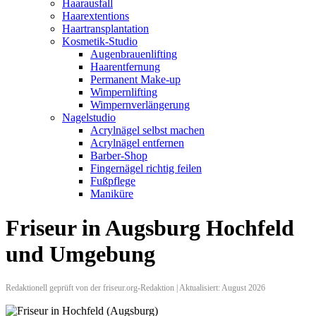
Haarausfall
Haarextentions
Haartransplantation
Kosmetik-Studio
Augenbrauenlifting
Haarentfernung
Permanent Make-up
Wimpernlifting
Wimpernverlängerung
Nagelstudio
Acrylnägel selbst machen
Acrylnägel entfernen
Barber-Shop
Fingernägel richtig feilen
Fußpflege
Maniküre
Friseur in Augsburg Hochfeld
und Umgebung
Redaktionell geprüft von der friseur.org-Redaktion | Aktualisiert: August 2026