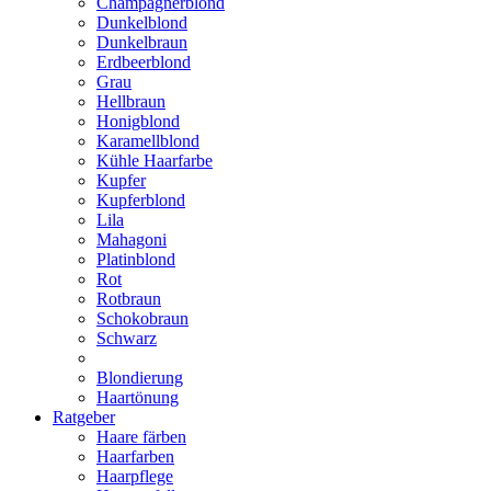
Champagnerblond
Dunkelblond
Dunkelbraun
Erdbeerblond
Grau
Hellbraun
Honigblond
Karamellblond
Kühle Haarfarbe
Kupfer
Kupferblond
Lila
Mahagoni
Platinblond
Rot
Rotbraun
Schokobraun
Schwarz
Blondierung
Haartönung
Ratgeber
Haare färben
Haarfarben
Haarpflege