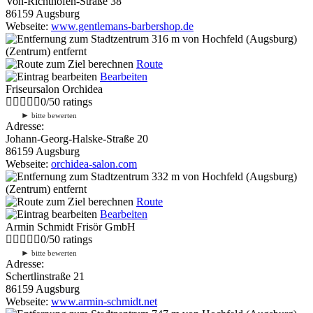
Von-Richthofen-Straße 38
86159 Augsburg
Webseite:
www.gentlemans-barbershop.de
316 m
von Hochfeld (Augsburg)
(Zentrum) entfernt
Route
Bearbeiten
Friseursalon Orchidea
0
/
5
0
ratings
►
bitte bewerten
Adresse:
Johann-Georg-Halske-Straße 20
86159 Augsburg
Webseite:
orchidea-salon.com
332 m
von Hochfeld (Augsburg)
(Zentrum) entfernt
Route
Bearbeiten
Armin Schmidt Frisör GmbH
0
/
5
0
ratings
►
bitte bewerten
Adresse:
Schertlinstraße 21
86159 Augsburg
Webseite:
www.armin-schmidt.net