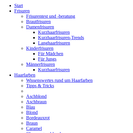
Start
Frisuren
Frisurentest und -beratung
Brautfrisuren
Damenfrisuren
Kurzhaarfrisuren
Kurzhaarfrisuren-Trends
Langhaarfrisuren
Kinderfrisuren
Für Mädchen
Für Jungs
Männerfrisuren
Kurzhaarfrisuren
Haarfarben
Wissenswertes rund um Haarfarben
Tipps & Tricks
Aschblond
Aschbraun
Blau
Blond
Bordeauxrot
Braun
Caramel