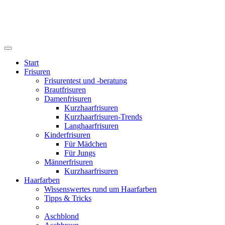
Start
Frisuren
Frisurentest und -beratung
Brautfrisuren
Damenfrisuren
Kurzhaarfrisuren
Kurzhaarfrisuren-Trends
Langhaarfrisuren
Kinderfrisuren
Für Mädchen
Für Jungs
Männerfrisuren
Kurzhaarfrisuren
Haarfarben
Wissenswertes rund um Haarfarben
Tipps & Tricks
Aschblond