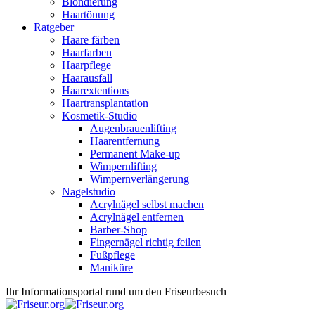
Blondierung
Haartönung
Ratgeber
Haare färben
Haarfarben
Haarpflege
Haarausfall
Haarextentions
Haartransplantation
Kosmetik-Studio
Augenbrauenlifting
Haarentfernung
Permanent Make-up
Wimpernlifting
Wimpernverlängerung
Nagelstudio
Acrylnägel selbst machen
Acrylnägel entfernen
Barber-Shop
Fingernägel richtig feilen
Fußpflege
Maniküre
Ihr Informationsportal rund um den Friseurbesuch