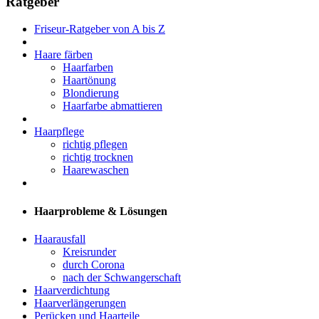
Ratgeber
Friseur-Ratgeber von A bis Z
Haare färben
Haarfarben
Haartönung
Blondierung
Haarfarbe abmattieren
Haarpflege
richtig pflegen
richtig trocknen
Haarewaschen
Haarprobleme & Lösungen
Haarausfall
Kreisrunder
durch Corona
nach der Schwangerschaft
Haarverdichtung
Haarverlängerungen
Perücken und Haarteile