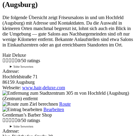
(Augsburg)
Die folgende Übersicht zeigt Friseursalons in und um Hochfeld
(Augsburg) mit Adresse und Kontaktdaten. Da die Auswahl in
kleineren Orten manchmal begrenzt ist, lohnt sich auch ein Blick in
die Umgebung — gute Salons aus Nachbargemeinden sind oft nur
wenige Kilometer entfernt. Bekannte Anlaufstellen sind etwa Salons
in Einkaufszentren oder an gut erreichbaren Standorten im Ort.
Hair Deluxe
0
/
5
0
ratings
►
bitte bewerten
Adresse:
Hochfeldstraße 71
86159 Augsburg
Webseite:
www.hair-deluxe.com
305 m
von Hochfeld (Augsburg)
(Zentrum) entfernt
Route
Bearbeiten
Gentleman’s Barber Shop
0
/
5
0
ratings
►
bitte bewerten
Adresse: