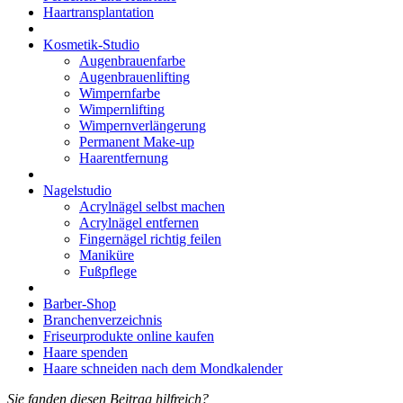
Haartransplantation
Kosmetik-Studio
Augenbrauenfarbe
Augenbrauenlifting
Wimpernfarbe
Wimpernlifting
Wimpernverlängerung
Permanent Make-up
Haarentfernung
Nagelstudio
Acrylnägel selbst machen
Acrylnägel entfernen
Fingernägel richtig feilen
Maniküre
Fußpflege
Barber-Shop
Branchenverzeichnis
Friseurprodukte online kaufen
Haare spenden
Haare schneiden nach dem Mondkalender
Sie fanden diesen Beitrag hilfreich?