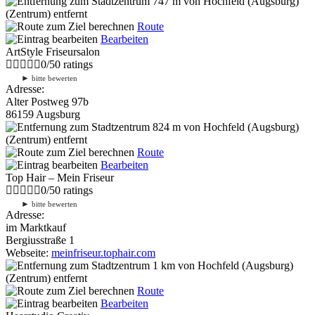
747 m
von Hochfeld (Augsburg)
(Zentrum) entfernt
Route
Bearbeiten
ArtStyle Friseursalon
0
/
5
0
ratings
►
bitte bewerten
Adresse:
Alter Postweg 97b
86159 Augsburg
824 m
von Hochfeld (Augsburg)
(Zentrum) entfernt
Route
Bearbeiten
Top Hair – Mein Friseur
0
/
5
0
ratings
►
bitte bewerten
Adresse:
im Marktkauf
Bergiusstraße 1
Webseite:
meinfriseur.tophair.com
1 km
von Hochfeld (Augsburg)
(Zentrum) entfernt
Route
Bearbeiten