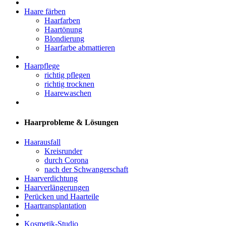
Haare färben
Haarfarben
Haartönung
Blondierung
Haarfarbe abmattieren
Haarpflege
richtig pflegen
richtig trocknen
Haarewaschen
Haarprobleme & Lösungen
Haarausfall
Kreisrunder
durch Corona
nach der Schwangerschaft
Haarverdichtung
Haarverlängerungen
Perücken und Haarteile
Haartransplantation
Kosmetik-Studio