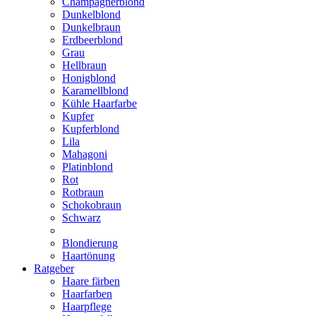
Champagnerblond
Dunkelblond
Dunkelbraun
Erdbeerblond
Grau
Hellbraun
Honigblond
Karamellblond
Kühle Haarfarbe
Kupfer
Kupferblond
Lila
Mahagoni
Platinblond
Rot
Rotbraun
Schokobraun
Schwarz
Blondierung
Haartönung
Ratgeber
Haare färben
Haarfarben
Haarpflege