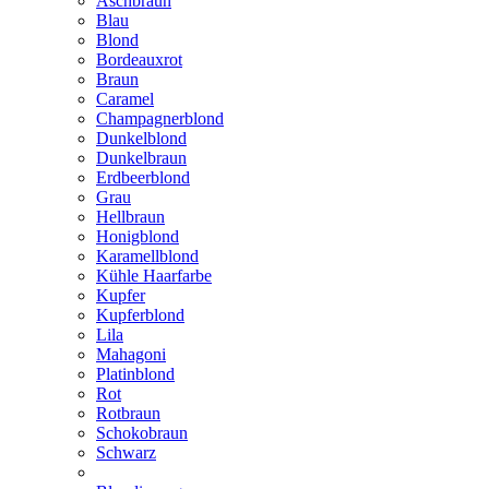
Aschbraun
Blau
Blond
Bordeauxrot
Braun
Caramel
Champagnerblond
Dunkelblond
Dunkelbraun
Erdbeerblond
Grau
Hellbraun
Honigblond
Karamellblond
Kühle Haarfarbe
Kupfer
Kupferblond
Lila
Mahagoni
Platinblond
Rot
Rotbraun
Schokobraun
Schwarz