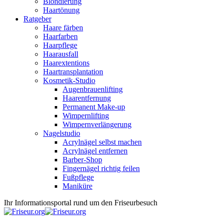
Blondierung
Haartönung
Ratgeber
Haare färben
Haarfarben
Haarpflege
Haarausfall
Haarextentions
Haartransplantation
Kosmetik-Studio
Augenbrauenlifting
Haarentfernung
Permanent Make-up
Wimpernlifting
Wimpernverlängerung
Nagelstudio
Acrylnägel selbst machen
Acrylnägel entfernen
Barber-Shop
Fingernägel richtig feilen
Fußpflege
Maniküre
Ihr Informationsportal rund um den Friseurbesuch