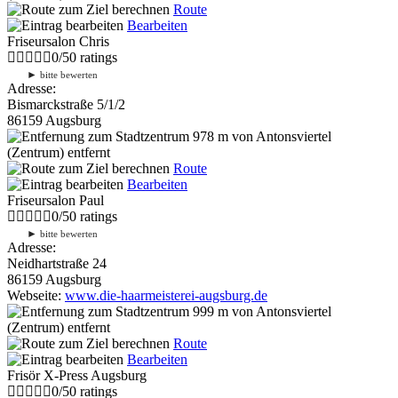
Route
Bearbeiten
Friseursalon Chris
0
/
5
0
ratings
►
bitte bewerten
Adresse:
Bismarckstraße 5/1/2
86159 Augsburg
978 m
von Antonsviertel
(Zentrum) entfernt
Route
Bearbeiten
Friseursalon Paul
0
/
5
0
ratings
►
bitte bewerten
Adresse:
Neidhartstraße 24
86159 Augsburg
Webseite:
www.die-haarmeisterei-augsburg.de
999 m
von Antonsviertel
(Zentrum) entfernt
Route
Bearbeiten
Frisör X-Press Augsburg
0
/
5
0
ratings