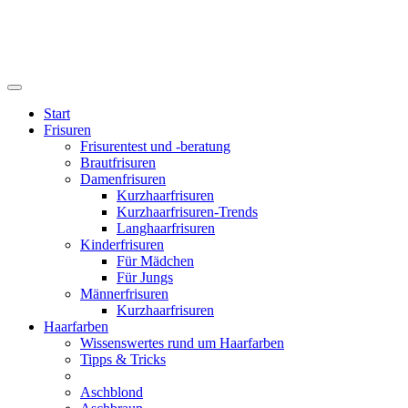
Start
Frisuren
Frisurentest und -beratung
Brautfrisuren
Damenfrisuren
Kurzhaarfrisuren
Kurzhaarfrisuren-Trends
Langhaarfrisuren
Kinderfrisuren
Für Mädchen
Für Jungs
Männerfrisuren
Kurzhaarfrisuren
Haarfarben
Wissenswertes rund um Haarfarben
Tipps & Tricks
Aschblond