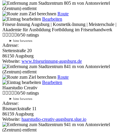
805 m
von Antonsviertel
(Zentrum) entfernt
Route
Bearbeiten
Friseur-Innung Augsburg | Kosmetik-Innung | Meisterschule |
Akademie für Ausbildung Fortbildung im Friseurhandwerk
0
/
5
0
ratings
►
bitte bewerten
Adresse:
Stettenstraße 20
86150 Augsburg
Webseite:
www.friseurinnung-augsburg.de
841 m
von Antonsviertel
(Zentrum) entfernt
Route
Bearbeiten
Haarstudio Creativ
0
/
5
0
ratings
►
bitte bewerten
Adresse:
Bismarckstraße 11
86159 Augsburg
Webseite:
haarstudio-creativ-augsburg.slue.io
941 m
von Antonsviertel
(Zentrum) entfernt