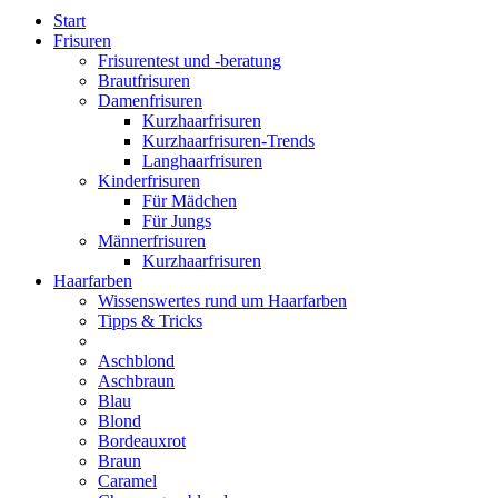
Start
Frisuren
Frisurentest und -beratung
Brautfrisuren
Damenfrisuren
Kurzhaarfrisuren
Kurzhaarfrisuren-Trends
Langhaarfrisuren
Kinderfrisuren
Für Mädchen
Für Jungs
Männerfrisuren
Kurzhaarfrisuren
Haarfarben
Wissenswertes rund um Haarfarben
Tipps & Tricks
Aschblond
Aschbraun
Blau
Blond
Bordeauxrot
Braun
Caramel