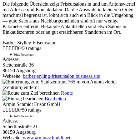
Die folgende Übersicht zeigt Friseursalons in und um Antonsviertel
mit Adresse und Kontaktdaten. Da die Auswahl in kleineren Orten
manchmal begrenzt ist, lohnt sich auch ein Blick in die Umgebung
— gute Salons aus Nachbargemeinden sind oft nur wenige
Kilometer entfernt. Bekannte Anlaufstellen sind etwa Salons in
Einkaufszentren oder an gut erreichbaren Standorten im Ort.
Barber Styling Friseursalon
0
/
5
0
ratings
►
bitte bewerten
Adresse:
Stettenstraße 36
86150 Augsburg
Webseite:
barber-styling-friseursalon.business.site
765 m
von Antonsviertel
(Zentrum) entfernt
Route
Bearbeiten
Armin Schmidt Frisör GmbH
0
/
5
0
ratings
►
bitte bewerten
Adresse:
Schertlinstraße 21
86159 Augsburg
Webseite:
www.armin-schmidt.net