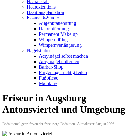
Haarausfall
Haarextentions
Haartransplantation
Kosmetik-Studio
Augenbrauenlifting
Haarentfernung
Permanent Make-up
Wimpernlifting
Wimpernverlängerung
Nagelstudio
Acrylnägel selbst machen
Acrylnägel entfernen
Barber-Shop
Fingernägel richtig feilen
Fußpflege
Maniküre
Friseur in Augsburg
Antonsviertel und Umgebung
Redaktionell geprüft von der friseur.org-Redaktion | Aktualisiert: August 2026