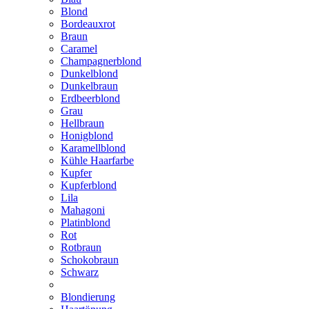
Blond
Bordeauxrot
Braun
Caramel
Champagnerblond
Dunkelblond
Dunkelbraun
Erdbeerblond
Grau
Hellbraun
Honigblond
Karamellblond
Kühle Haarfarbe
Kupfer
Kupferblond
Lila
Mahagoni
Platinblond
Rot
Rotbraun
Schokobraun
Schwarz
Blondierung