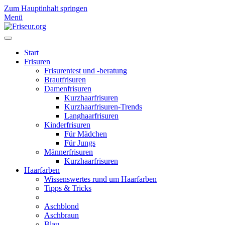
Zum Hauptinhalt springen
Menü
Start
Frisuren
Frisurentest und -beratung
Brautfrisuren
Damenfrisuren
Kurzhaarfrisuren
Kurzhaarfrisuren-Trends
Langhaarfrisuren
Kinderfrisuren
Für Mädchen
Für Jungs
Männerfrisuren
Kurzhaarfrisuren
Haarfarben
Wissenswertes rund um Haarfarben
Tipps & Tricks
Aschblond
Aschbraun
Blau