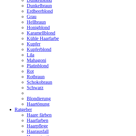
Dunkelblond
Dunkelbraun
Erdbeerblond
Grau
Hellbraun
Honigblond
Karamellblond
Kühle Haarfarbe
Kupfer
Kupferblond
Lila
Mahagoni
Platinblond
Rot
Rotbraun
Schokobraun
Schwarz
Blondierung
Haartönung
Ratgeber
Haare färben
Haarfarben
Haarpflege
Haarausfall