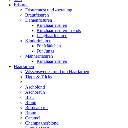
Frisuren
Frisurentest und -beratung
Brautfrisuren
Damenfrisuren
Kurzhaarfrisuren
Kurzhaarfrisuren-Trends
Langhaarfrisuren
Kinderfrisuren
Für Mädchen
Für Jungs
Männerfrisuren
Kurzhaarfrisuren
Haarfarben
Wissenswertes rund um Haarfarben
Tipps & Tricks
Aschblond
Aschbraun
Blau
Blond
Bordeauxrot
Braun
Caramel
Champagnerblond