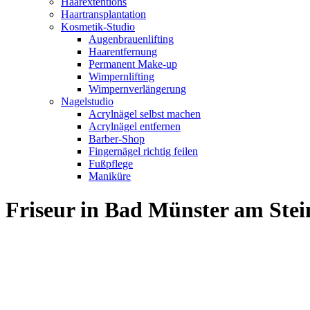
Haarextentions
Haartransplantation
Kosmetik-Studio
Augenbrauenlifting
Haarentfernung
Permanent Make-up
Wimpernlifting
Wimpernverlängerung
Nagelstudio
Acrylnägel selbst machen
Acrylnägel entfernen
Barber-Shop
Fingernägel richtig feilen
Fußpflege
Maniküre
Friseur in Bad Münster am St