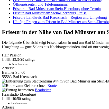
Öffnungszeiten und Telefonnummer
Friseur in Bad Münster am Stein-Ebernburg ohne Termin
Friseur Bad Münster am Stein-Ebernburg Preise
Friseure Landkreis Bad Kreuznach – Region und Umgebung
Häufige Fragen zum Friseur in Bad Münster am Stein-Ebernb
Friseur in der Nähe von Bad Münster am 
Die folgende Übersicht zeigt Friseursalons in und um Bad Münster am
Umgebung — gute Salons aus Nachbargemeinden sind oft nur wenige Ki
Hair Passion
3.3
/
5
3
ratings
►
bitte bewerten
Adresse:
Berliner Str. 60
55583 Bad Kreuznach
944 m
von Bad Münster am Stein-Eb
Route
Bearbeiten
Haarstudio Ebernburg
0
/
5
0
ratings
►
bitte bewerten
Adresse: