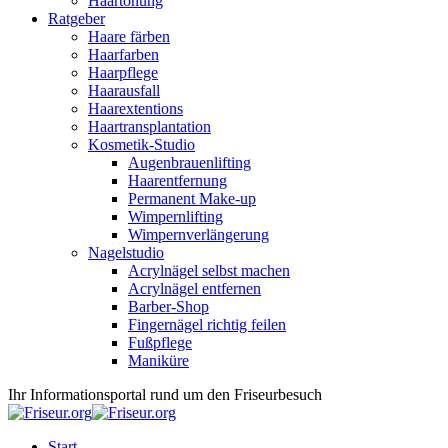
Haartönung
Ratgeber
Haare färben
Haarfarben
Haarpflege
Haarausfall
Haarextentions
Haartransplantation
Kosmetik-Studio
Augenbrauenlifting
Haarentfernung
Permanent Make-up
Wimpernlifting
Wimpernverlängerung
Nagelstudio
Acrylnägel selbst machen
Acrylnägel entfernen
Barber-Shop
Fingernägel richtig feilen
Fußpflege
Maniküre
Ihr Informationsportal rund um den Friseurbesuch
Start