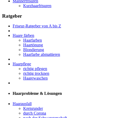
Männerfrisuren
Kurzhaarfrisuren
Ratgeber
Friseur-Ratgeber von A bis Z
Haare färben
Haarfarben
Haartönung
Blondierung
Haarfarbe abmattieren
Haarpflege
richtig pflegen
richtig trocknen
Haarewaschen
Haarprobleme & Lösungen
Haarausfall
Kreisrunder
durch Corona
nach der Schwangerschaft