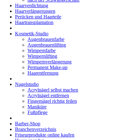
Haarverdichtung
Haarverlängerungen
Perücken und Haarteile
Haartransplantation
Kosmetik-Studio
Augenbrauenfarbe
Augenbrauenlifting
Wimpernfarbe
Wimpernlifting
Wimpernverlängerung
Permanent Make-up
Haarentfernung
Nagelstudio
Acrylnägel selbst machen
Acrylnägel entfernen
Fingernägel richtig feilen
Maniküre
Fußpflege
Barber-Shop
Branchenverzeichnis
Friseurprodukte online kaufen