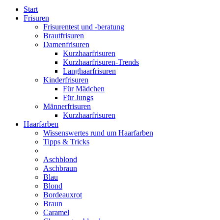
Start
Frisuren
Frisurentest und -beratung
Brautfrisuren
Damenfrisuren
Kurzhaarfrisuren
Kurzhaarfrisuren-Trends
Langhaarfrisuren
Kinderfrisuren
Für Mädchen
Für Jungs
Männerfrisuren
Kurzhaarfrisuren
Haarfarben
Wissenswertes rund um Haarfarben
Tipps & Tricks
Aschblond
Aschbraun
Blau
Blond
Bordeauxrot
Braun
Caramel