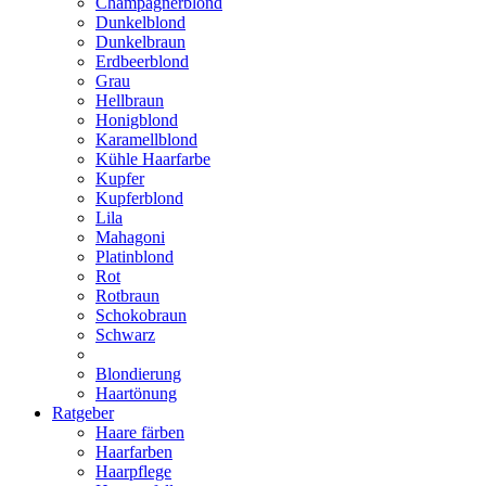
Champagnerblond
Dunkelblond
Dunkelbraun
Erdbeerblond
Grau
Hellbraun
Honigblond
Karamellblond
Kühle Haarfarbe
Kupfer
Kupferblond
Lila
Mahagoni
Platinblond
Rot
Rotbraun
Schokobraun
Schwarz
Blondierung
Haartönung
Ratgeber
Haare färben
Haarfarben
Haarpflege