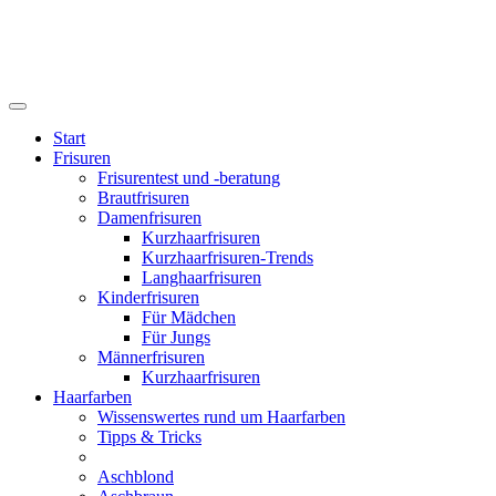
Start
Frisuren
Frisurentest und -beratung
Brautfrisuren
Damenfrisuren
Kurzhaarfrisuren
Kurzhaarfrisuren-Trends
Langhaarfrisuren
Kinderfrisuren
Für Mädchen
Für Jungs
Männerfrisuren
Kurzhaarfrisuren
Haarfarben
Wissenswertes rund um Haarfarben
Tipps & Tricks
Aschblond