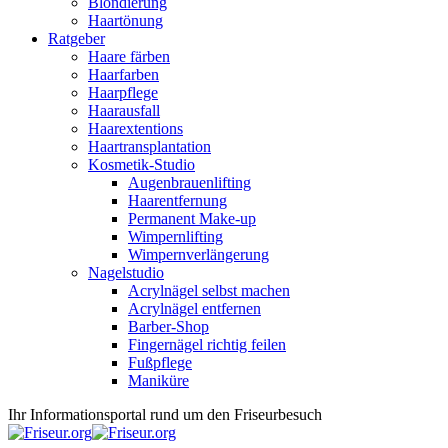
Blondierung
Haartönung
Ratgeber
Haare färben
Haarfarben
Haarpflege
Haarausfall
Haarextentions
Haartransplantation
Kosmetik-Studio
Augenbrauenlifting
Haarentfernung
Permanent Make-up
Wimpernlifting
Wimpernverlängerung
Nagelstudio
Acrylnägel selbst machen
Acrylnägel entfernen
Barber-Shop
Fingernägel richtig feilen
Fußpflege
Maniküre
Ihr Informationsportal rund um den Friseurbesuch