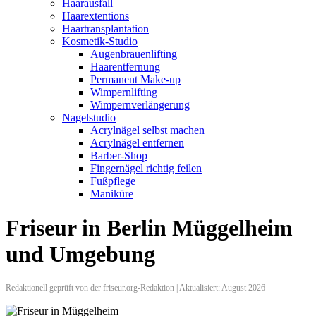
Haarausfall
Haarextentions
Haartransplantation
Kosmetik-Studio
Augenbrauenlifting
Haarentfernung
Permanent Make-up
Wimpernlifting
Wimpernverlängerung
Nagelstudio
Acrylnägel selbst machen
Acrylnägel entfernen
Barber-Shop
Fingernägel richtig feilen
Fußpflege
Maniküre
Friseur in Berlin Müggelheim
und Umgebung
Redaktionell geprüft von der friseur.org-Redaktion | Aktualisiert: August 2026