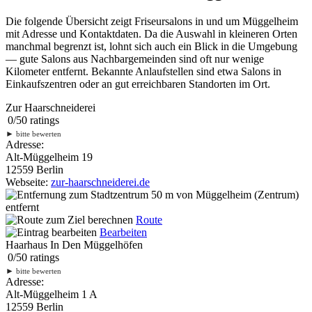
Die folgende Übersicht zeigt Friseursalons in und um Müggelheim
mit Adresse und Kontaktdaten. Da die Auswahl in kleineren Orten
manchmal begrenzt ist, lohnt sich auch ein Blick in die Umgebung
— gute Salons aus Nachbargemeinden sind oft nur wenige
Kilometer entfernt. Bekannte Anlaufstellen sind etwa Salons in
Einkaufszentren oder an gut erreichbaren Standorten im Ort.
Zur Haarschneiderei
0
/
5
0
ratings
►
bitte bewerten
Adresse:
Alt-Müggelheim 19
12559 Berlin
Webseite:
zur-haarschneiderei.de
50 m
von Müggelheim (Zentrum)
entfernt
Route
Bearbeiten
Haarhaus In Den Müggelhöfen
0
/
5
0
ratings
►
bitte bewerten
Adresse:
Alt-Müggelheim 1 A
12559 Berlin