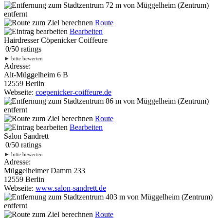
72 m
von Müggelheim (Zentrum)
entfernt
Route
Bearbeiten
Hairdresser Cöpenicker Coiffeure
0
/
5
0
ratings
►
bitte bewerten
Adresse:
Alt-Müggelheim 6 B
12559 Berlin
Webseite:
coepenicker-coiffeure.de
86 m
von Müggelheim (Zentrum)
entfernt
Route
Bearbeiten
Salon Sandrett
0
/
5
0
ratings
►
bitte bewerten
Adresse:
Müggelheimer Damm 233
12559 Berlin
Webseite:
www.salon-sandrett.de
403 m
von Müggelheim (Zentrum)
entfernt
Route