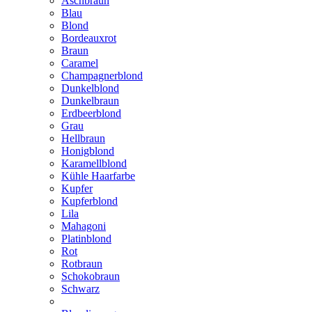
Aschbraun
Blau
Blond
Bordeauxrot
Braun
Caramel
Champagnerblond
Dunkelblond
Dunkelbraun
Erdbeerblond
Grau
Hellbraun
Honigblond
Karamellblond
Kühle Haarfarbe
Kupfer
Kupferblond
Lila
Mahagoni
Platinblond
Rot
Rotbraun
Schokobraun
Schwarz