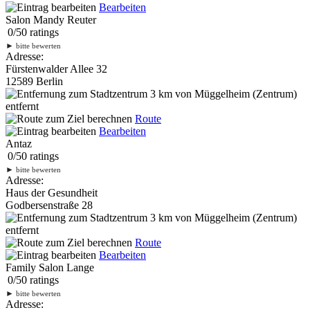
Bearbeiten
Salon Mandy Reuter
0
/
5
0
ratings
►
bitte bewerten
Adresse:
Fürstenwalder Allee 32
12589 Berlin
3 km
von Müggelheim (Zentrum)
entfernt
Route
Bearbeiten
Antaz
0
/
5
0
ratings
►
bitte bewerten
Adresse:
Haus der Gesundheit
Godbersenstraße 28
3 km
von Müggelheim (Zentrum)
entfernt
Route
Bearbeiten
Family Salon Lange
0
/
5
0
ratings
►
bitte bewerten
Adresse: