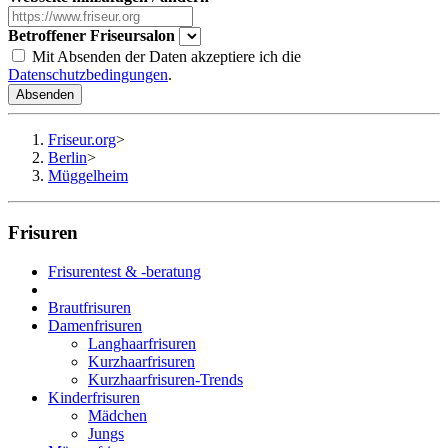
Betroffener Friseursalon
Mit Absenden der Daten akzeptiere ich die
Datenschutzbedingungen
.
Absenden
Friseur.org
>
Berlin
>
Müggelheim
Frisuren
Frisurentest & -beratung
Brautfrisuren
Damenfrisuren
Langhaarfrisuren
Kurzhaarfrisuren
Kurzhaarfrisuren-Trends
Kinderfrisuren
Mädchen
Jungs