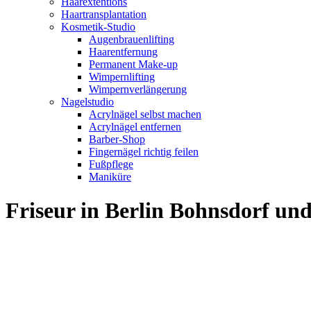
Haarextentions
Haartransplantation
Kosmetik-Studio
Augenbrauenlifting
Haarentfernung
Permanent Make-up
Wimpernlifting
Wimpernverlängerung
Nagelstudio
Acrylnägel selbst machen
Acrylnägel entfernen
Barber-Shop
Fingernägel richtig feilen
Fußpflege
Maniküre
Friseur in Berlin Bohnsdorf u