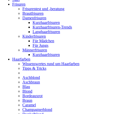
Frisuren
Frisurentest und -beratung
Brautfrisuren
Damenfrisuren
Kurzhaarfrisuren
Kurzhaarfrisuren-Trends
Langhaarfrisuren
Kinderfrisuren
Für Mädchen
Für Jungs
Männerfrisuren
Kurzhaarfrisuren
Haarfarben
Wissenswertes rund um Haarfarben
Tipps & Tricks
Aschblond
Aschbraun
Blau
Blond
Bordeauxrot
Braun
Caramel
Champagnerblond