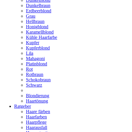
Dunkelblond
Dunkelbraun
Erdbeerblond
Grau
Hellbraun
Honigblond
Karamellblond
Kühle Haarfarbe
Kupfer
Kupferblond
Lila
Mahagoni
Platinblond
Rot
Rotbraun
Schokobraun
Schwarz
Blondierung
Haartönung
Ratgeber
Haare färben
Haarfarben
Haarpflege
Haarausfall