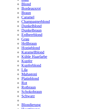
Blond
Bordeauxrot
Braun
Caramel
Champagnerblond
Dunkelblond
Dunkelbraun
Erdbeerblond
Grau
Hellbraun
Honigblond
Karamellblond
Kühle Haarfarbe
Kupfer
Kupferblond
Lila
Mahagoni
Platinblond
Rot
Rotbraun
Schokobraun
Schwarz
Blondierung