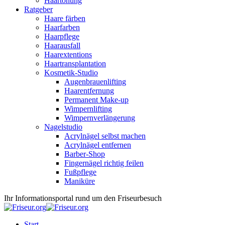
Haartönung
Ratgeber
Haare färben
Haarfarben
Haarpflege
Haarausfall
Haarextentions
Haartransplantation
Kosmetik-Studio
Augenbrauenlifting
Haarentfernung
Permanent Make-up
Wimpernlifting
Wimpernverlängerung
Nagelstudio
Acrylnägel selbst machen
Acrylnägel entfernen
Barber-Shop
Fingernägel richtig feilen
Fußpflege
Maniküre
Ihr Informationsportal rund um den Friseurbesuch
Start