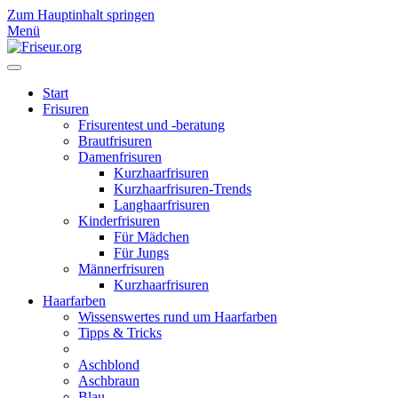
Zum Hauptinhalt springen
Menü
Start
Frisuren
Frisurentest und -beratung
Brautfrisuren
Damenfrisuren
Kurzhaarfrisuren
Kurzhaarfrisuren-Trends
Langhaarfrisuren
Kinderfrisuren
Für Mädchen
Für Jungs
Männerfrisuren
Kurzhaarfrisuren
Haarfarben
Wissenswertes rund um Haarfarben
Tipps & Tricks
Aschblond
Aschbraun
Blau