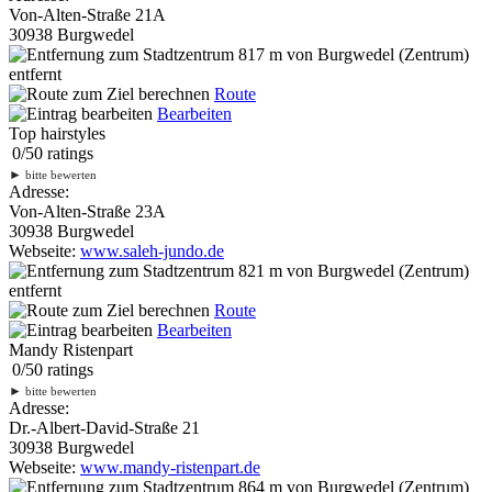
Von-Alten-Straße 21A
30938 Burgwedel
817 m
von Burgwedel (Zentrum)
entfernt
Route
Bearbeiten
Top hairstyles
0
/
5
0
ratings
►
bitte bewerten
Adresse:
Von-Alten-Straße 23A
30938 Burgwedel
Webseite:
www.saleh-jundo.de
821 m
von Burgwedel (Zentrum)
entfernt
Route
Bearbeiten
Mandy Ristenpart
0
/
5
0
ratings
►
bitte bewerten
Adresse:
Dr.-Albert-David-Straße 21
30938 Burgwedel
Webseite:
www.mandy-ristenpart.de
864 m
von Burgwedel (Zentrum)