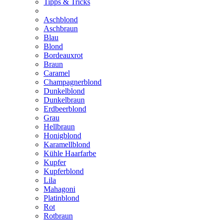
Tipps & Tricks
Aschblond
Aschbraun
Blau
Blond
Bordeauxrot
Braun
Caramel
Champagnerblond
Dunkelblond
Dunkelbraun
Erdbeerblond
Grau
Hellbraun
Honigblond
Karamellblond
Kühle Haarfarbe
Kupfer
Kupferblond
Lila
Mahagoni
Platinblond
Rot
Rotbraun