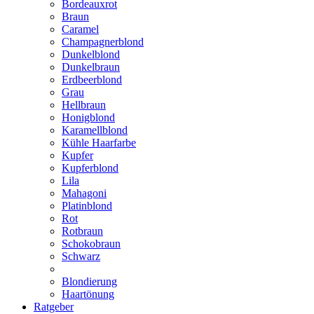
Bordeauxrot
Braun
Caramel
Champagnerblond
Dunkelblond
Dunkelbraun
Erdbeerblond
Grau
Hellbraun
Honigblond
Karamellblond
Kühle Haarfarbe
Kupfer
Kupferblond
Lila
Mahagoni
Platinblond
Rot
Rotbraun
Schokobraun
Schwarz
Blondierung
Haartönung
Ratgeber