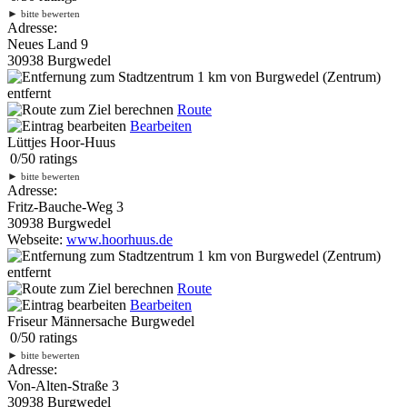
►
bitte bewerten
Adresse:
Neues Land 9
30938 Burgwedel
1 km
von Burgwedel (Zentrum)
entfernt
Route
Bearbeiten
Lüttjes Hoor-Huus
0
/
5
0
ratings
►
bitte bewerten
Adresse:
Fritz-Bauche-Weg 3
30938 Burgwedel
Webseite:
www.hoorhuus.de
1 km
von Burgwedel (Zentrum)
entfernt
Route
Bearbeiten
Friseur Männersache Burgwedel
0
/
5
0
ratings
►
bitte bewerten
Adresse:
Von-Alten-Straße 3
30938 Burgwedel