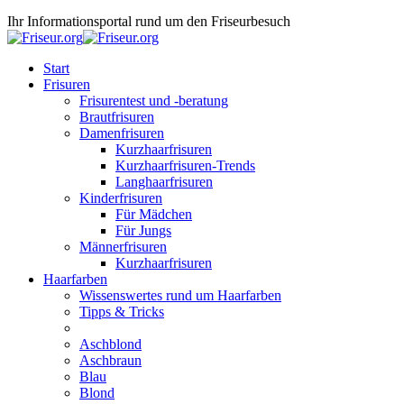
Ihr Informationsportal rund um den Friseurbesuch
Start
Frisuren
Frisurentest und -beratung
Brautfrisuren
Damenfrisuren
Kurzhaarfrisuren
Kurzhaarfrisuren-Trends
Langhaarfrisuren
Kinderfrisuren
Für Mädchen
Für Jungs
Männerfrisuren
Kurzhaarfrisuren
Haarfarben
Wissenswertes rund um Haarfarben
Tipps & Tricks
Aschblond
Aschbraun
Blau
Blond