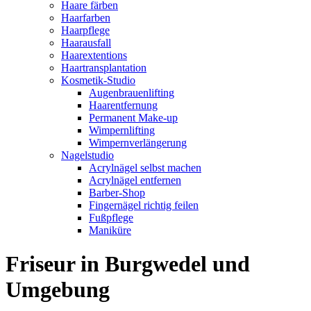
Haare färben
Haarfarben
Haarpflege
Haarausfall
Haarextentions
Haartransplantation
Kosmetik-Studio
Augenbrauenlifting
Haarentfernung
Permanent Make-up
Wimpernlifting
Wimpernverlängerung
Nagelstudio
Acrylnägel selbst machen
Acrylnägel entfernen
Barber-Shop
Fingernägel richtig feilen
Fußpflege
Maniküre
Friseur in Burgwedel und
Umgebung