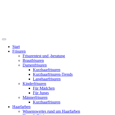
Start
Frisuren
Frisurentest und -beratung
Brautfrisuren
Damenfrisuren
Kurzhaarfrisuren
Kurzhaarfrisuren-Trends
Langhaarfrisuren
Kinderfrisuren
Für Mädchen
Für Jungs
Männerfrisuren
Kurzhaarfrisuren
Haarfarben
Wissenswertes rund um Haarfarben