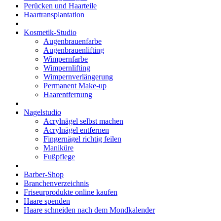
Perücken und Haarteile
Haartransplantation
Kosmetik-Studio
Augenbrauenfarbe
Augenbrauenlifting
Wimpernfarbe
Wimpernlifting
Wimpernverlängerung
Permanent Make-up
Haarentfernung
Nagelstudio
Acrylnägel selbst machen
Acrylnägel entfernen
Fingernägel richtig feilen
Maniküre
Fußpflege
Barber-Shop
Branchenverzeichnis
Friseurprodukte online kaufen
Haare spenden
Haare schneiden nach dem Mondkalender