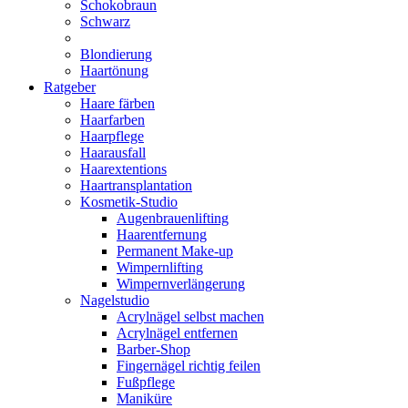
Schokobraun
Schwarz
Blondierung
Haartönung
Ratgeber
Haare färben
Haarfarben
Haarpflege
Haarausfall
Haarextentions
Haartransplantation
Kosmetik-Studio
Augenbrauenlifting
Haarentfernung
Permanent Make-up
Wimpernlifting
Wimpernverlängerung
Nagelstudio
Acrylnägel selbst machen
Acrylnägel entfernen
Barber-Shop
Fingernägel richtig feilen
Fußpflege
Maniküre