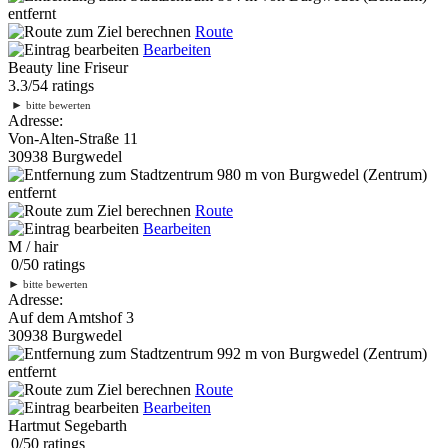
entfernt
Route
Bearbeiten
Beauty line Friseur
3.3
/
5
4
ratings
►
bitte bewerten
Adresse:
Von-Alten-Straße 11
30938 Burgwedel
980 m
von Burgwedel (Zentrum)
entfernt
Route
Bearbeiten
M / hair
0
/
5
0
ratings
►
bitte bewerten
Adresse:
Auf dem Amtshof 3
30938 Burgwedel
992 m
von Burgwedel (Zentrum)
entfernt
Route
Bearbeiten
Hartmut Segebarth
0
/
5
0
ratings