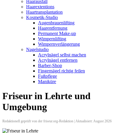
Haarausfall
Haarextentions
Haartransplantation
Kosmetik-Studio
Augenbrauenlifting
Haarentfernung
Permanent Make-up
Wimpernlifting
Wimpernverlängerung
Nagelstudio
Acrylnägel selbst machen
Acrylnägel entfernen
Barber-Shop
Fingernägel richtig feilen
Fußpflege
Maniküre
Friseur in Lehrte und
Umgebung
Redaktionell geprüft von der friseur.org-Redaktion | Aktualisiert: August 2026