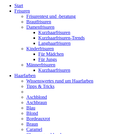
Start
Frisuren
Frisurentest und -beratung
Brautfrisuren
Damenfrisuren
Kurzhaarfrisuren
Kurzhaarfrisuren-Trends
Langhaarfrisuren
Kinderfrisuren
Für Mädchen
Für Jungs
Männerfrisuren
Kurzhaarfrisuren
Haarfarben
Wissenswertes rund um Haarfarben
Tipps & Tricks
Aschblond
Aschbraun
Blau
Blond
Bordeauxrot
Braun
Caramel