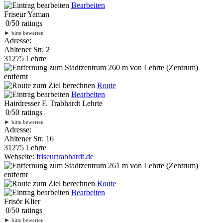
Bearbeiten
Friseur Yaman
0
/
5
0
ratings
►
bitte bewerten
Adresse:
Ahltener Str. 2
31275 Lehrte
260 m
von Lehrte (Zentrum)
entfernt
Route
Bearbeiten
Hairdresser F. Trabhardt Lehrte
0
/
5
0
ratings
►
bitte bewerten
Adresse:
Ahltener Str. 16
31275 Lehrte
Webseite:
friseurtrabhardt.de
261 m
von Lehrte (Zentrum)
entfernt
Route
Bearbeiten
Frisör Klier
0
/
5
0
ratings
►
bitte bewerten