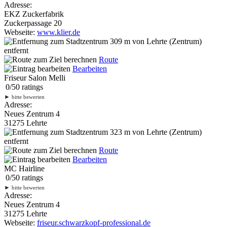
Adresse:
EKZ Zuckerfabrik
Zuckerpassage 20
Webseite:
www.klier.de
309 m
von Lehrte (Zentrum)
entfernt
Route
Bearbeiten
Friseur Salon Melli
0
/
5
0
ratings
►
bitte bewerten
Adresse:
Neues Zentrum 4
31275 Lehrte
323 m
von Lehrte (Zentrum)
entfernt
Route
Bearbeiten
MC Hairline
0
/
5
0
ratings
►
bitte bewerten
Adresse:
Neues Zentrum 4
31275 Lehrte
Webseite:
friseur.schwarzkopf-professional.de