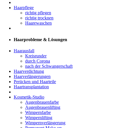
Haarpflege
richtig pflegen
richtig trocknen
Haarewaschen
Haarprobleme & Lösungen
Haarausfall
Kreisrunder
durch Corona
nach der Schwangerschaft
Haarverdichtung
Haarverlängerungen
Perücken und Haarteile
Haartransplantation
Kosmetik-Studio
Augenbrauenfarbe
Augenbrauenlifting
Wimpernfarbe
Wimpernlifting
Wimpernverlängerung
Permanent Make-up