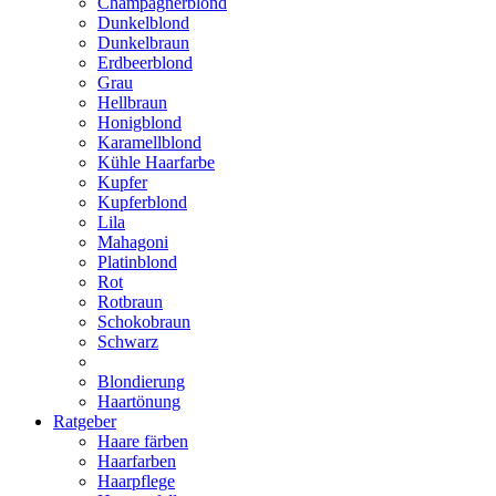
Champagnerblond
Dunkelblond
Dunkelbraun
Erdbeerblond
Grau
Hellbraun
Honigblond
Karamellblond
Kühle Haarfarbe
Kupfer
Kupferblond
Lila
Mahagoni
Platinblond
Rot
Rotbraun
Schokobraun
Schwarz
Blondierung
Haartönung
Ratgeber
Haare färben
Haarfarben
Haarpflege