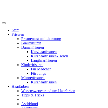
Start
Frisuren
Frisurentest und -beratung
Brautfrisuren
Damenfrisuren
Kurzhaarfrisuren
Kurzhaarfrisuren-Trends
Langhaarfrisuren
Kinderfrisuren
Für Mädchen
Für Jungs
Männerfrisuren
Kurzhaarfrisuren
Haarfarben
Wissenswertes rund um Haarfarben
Tipps & Tricks
Aschblond