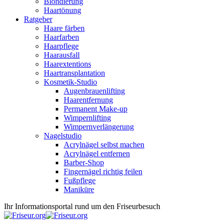
Blondierung
Haartönung
Ratgeber
Haare färben
Haarfarben
Haarpflege
Haarausfall
Haarextentions
Haartransplantation
Kosmetik-Studio
Augenbrauenlifting
Haarentfernung
Permanent Make-up
Wimpernlifting
Wimpernverlängerung
Nagelstudio
Acrylnägel selbst machen
Acrylnägel entfernen
Barber-Shop
Fingernägel richtig feilen
Fußpflege
Maniküre
Ihr Informationsportal rund um den Friseurbesuch