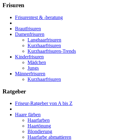
Frisuren
Frisurentest & -beratung
Brautfrisuren
Damenfrisuren
Langhaarfrisuren
Kurzhaarfrisuren
Kurzhaarfrisuren-Trends
Kinderfrisuren
Mädchen
Jungs
Männerfrisuren
Kurzhaarfrisuren
Ratgeber
Friseur-Ratgeber von A bis Z
Haare färben
Haarfarben
Haartönung
Blondierung
Haarfarbe abmattieren