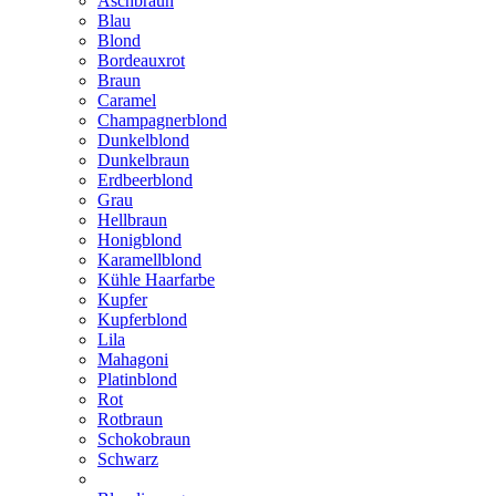
Aschbraun
Blau
Blond
Bordeauxrot
Braun
Caramel
Champagnerblond
Dunkelblond
Dunkelbraun
Erdbeerblond
Grau
Hellbraun
Honigblond
Karamellblond
Kühle Haarfarbe
Kupfer
Kupferblond
Lila
Mahagoni
Platinblond
Rot
Rotbraun
Schokobraun
Schwarz