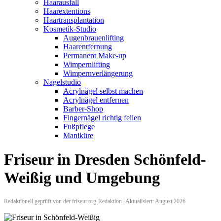
Haarausfall
Haarextentions
Haartransplantation
Kosmetik-Studio
Augenbrauenlifting
Haarentfernung
Permanent Make-up
Wimpernlifting
Wimpernverlängerung
Nagelstudio
Acrylnägel selbst machen
Acrylnägel entfernen
Barber-Shop
Fingernägel richtig feilen
Fußpflege
Maniküre
Friseur in Dresden Schönfeld-
Weißig und Umgebung
Redaktionell geprüft von der friseur.org-Redaktion | Aktualisiert: August 2026