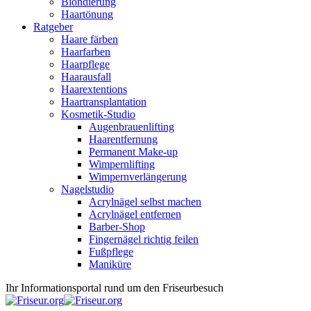
Blondierung
Haartönung
Ratgeber
Haare färben
Haarfarben
Haarpflege
Haarausfall
Haarextentions
Haartransplantation
Kosmetik-Studio
Augenbrauenlifting
Haarentfernung
Permanent Make-up
Wimpernlifting
Wimpernverlängerung
Nagelstudio
Acrylnägel selbst machen
Acrylnägel entfernen
Barber-Shop
Fingernägel richtig feilen
Fußpflege
Maniküre
Ihr Informationsportal rund um den Friseurbesuch