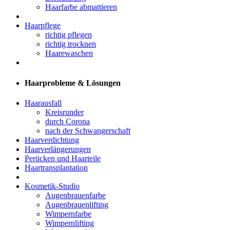
Haarfarbe abmattieren
Haarpflege
richtig pflegen
richtig trocknen
Haarewaschen
Haarprobleme & Lösungen
Haarausfall
Kreisrunder
durch Corona
nach der Schwangerschaft
Haarverdichtung
Haarverlängerungen
Perücken und Haarteile
Haartransplantation
Kosmetik-Studio
Augenbrauenfarbe
Augenbrauenlifting
Wimpernfarbe
Wimpernlifting