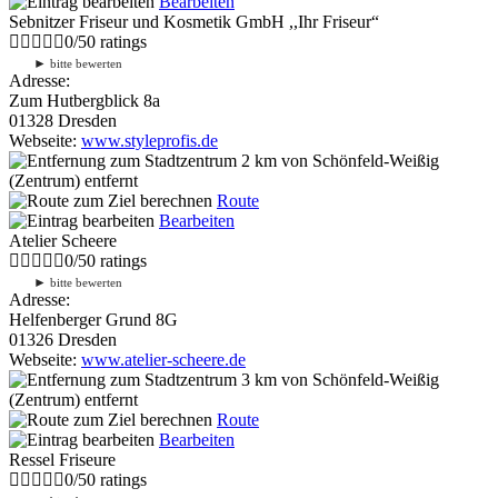
Bearbeiten
Sebnitzer Friseur und Kosmetik GmbH ,,Ihr Friseur“
0
/
5
0
ratings
►
bitte bewerten
Adresse:
Zum Hutbergblick 8a
01328 Dresden
Webseite:
www.styleprofis.de
2 km
von Schönfeld-Weißig
(Zentrum) entfernt
Route
Bearbeiten
Atelier Scheere
0
/
5
0
ratings
►
bitte bewerten
Adresse:
Helfenberger Grund 8G
01326 Dresden
Webseite:
www.atelier-scheere.de
3 km
von Schönfeld-Weißig
(Zentrum) entfernt
Route
Bearbeiten
Ressel Friseure
0
/
5
0
ratings