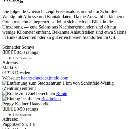
Die folgende Übersicht zeigt Friseursalons in und um Schönfeld-
Weißig mit Adresse und Kontaktdaten. Da die Auswahl in kleineren
Orten manchmal begrenzt ist, lohnt sich auch ein Blick in die
Umgebung — gute Salons aus Nachbargemeinden sind oft nur
wenige Kilometer entfernt. Bekannte Anlaufstellen sind etwa Salons
in Einkaufszentren oder an gut erreichbaren Standorten im Ort.
Schneider Soraya
0
/
5
0
ratings
►
bitte bewerten
Adresse:
Markt 3
01328 Dresden
Webseite:
haareschneider.jimdo.com
1 km
von Schönfeld-Weißig
(Zentrum) entfernt
Route
Bearbeiten
Peggy Kadner Haarstudio
0
/
5
0
ratings
►
bitte bewerten
Adresse:
Pappritzer Str. 1 B