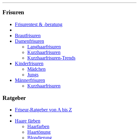
Frisuren
Frisurentest & -beratung
Brautfrisuren
Damenfrisuren
Langhaarfrisuren
Kurzhaarfrisuren
Kurzhaarfrisuren-Trends
Kinderfrisuren
Mädchen
Jungs
Männerfrisuren
Kurzhaarfrisuren
Ratgeber
Friseur-Ratgeber von A bis Z
Haare färben
Haarfarben
Haartönung
Blondierung