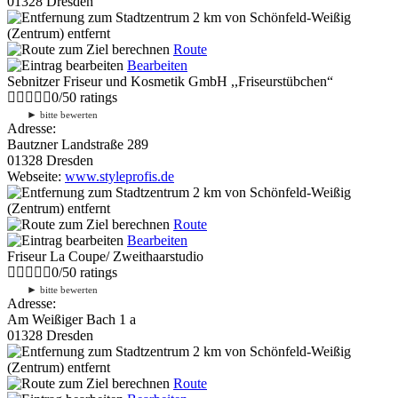
01328 Dresden
2 km
von Schönfeld-Weißig
(Zentrum) entfernt
Route
Bearbeiten
Sebnitzer Friseur und Kosmetik GmbH ,,Friseurstübchen“
0
/
5
0
ratings
►
bitte bewerten
Adresse:
Bautzner Landstraße 289
01328 Dresden
Webseite:
www.styleprofis.de
2 km
von Schönfeld-Weißig
(Zentrum) entfernt
Route
Bearbeiten
Friseur La Coupe/ Zweithaarstudio
0
/
5
0
ratings
►
bitte bewerten
Adresse:
Am Weißiger Bach 1 a
01328 Dresden
2 km
von Schönfeld-Weißig
(Zentrum) entfernt
Route