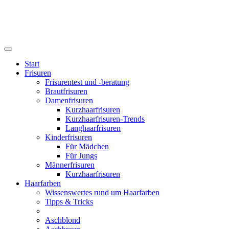
Start
Frisuren
Frisurentest und -beratung
Brautfrisuren
Damenfrisuren
Kurzhaarfrisuren
Kurzhaarfrisuren-Trends
Langhaarfrisuren
Kinderfrisuren
Für Mädchen
Für Jungs
Männerfrisuren
Kurzhaarfrisuren
Haarfarben
Wissenswertes rund um Haarfarben
Tipps & Tricks
Aschblond