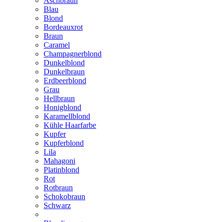
Aschbraun
Blau
Blond
Bordeauxrot
Braun
Caramel
Champagnerblond
Dunkelblond
Dunkelbraun
Erdbeerblond
Grau
Hellbraun
Honigblond
Karamellblond
Kühle Haarfarbe
Kupfer
Kupferblond
Lila
Mahagoni
Platinblond
Rot
Rotbraun
Schokobraun
Schwarz