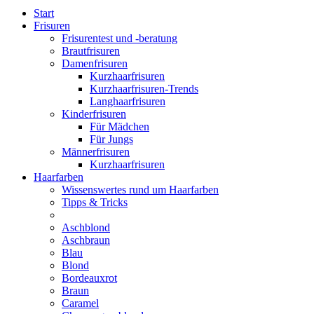
Start
Frisuren
Frisurentest und -beratung
Brautfrisuren
Damenfrisuren
Kurzhaarfrisuren
Kurzhaarfrisuren-Trends
Langhaarfrisuren
Kinderfrisuren
Für Mädchen
Für Jungs
Männerfrisuren
Kurzhaarfrisuren
Haarfarben
Wissenswertes rund um Haarfarben
Tipps & Tricks
Aschblond
Aschbraun
Blau
Blond
Bordeauxrot
Braun
Caramel