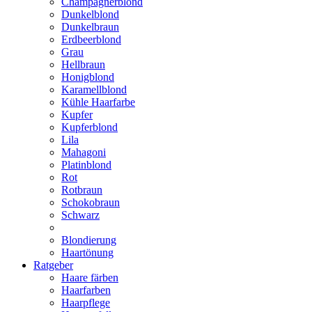
Champagnerblond
Dunkelblond
Dunkelbraun
Erdbeerblond
Grau
Hellbraun
Honigblond
Karamellblond
Kühle Haarfarbe
Kupfer
Kupferblond
Lila
Mahagoni
Platinblond
Rot
Rotbraun
Schokobraun
Schwarz
Blondierung
Haartönung
Ratgeber
Haare färben
Haarfarben
Haarpflege