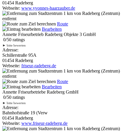
01454 Radeberg
Webseite:
www.yvonnes-haarzauber.de
1 km
von Radeberg (Zentrum)
entfernt
Route
Bearbeiten
Annette Friseurbetrieb Radeberg Objekte 3 GmbH
0
/
5
0
ratings
►
bitte bewerten
Adresse:
Schillerstraße 95A
01454 Radeberg
Webseite:
friseur-radeberg.de
1 km
von Radeberg (Zentrum)
entfernt
Route
Bearbeiten
Annette Friseurbetriebe Radeberg GmbH
0
/
5
0
ratings
►
bitte bewerten
Adresse:
Bahnhofstraße 19 (Verw
01454 Radeberg
Webseite:
www.friseur-radeberg.de
1 km
von Radeberg (Zentrum)