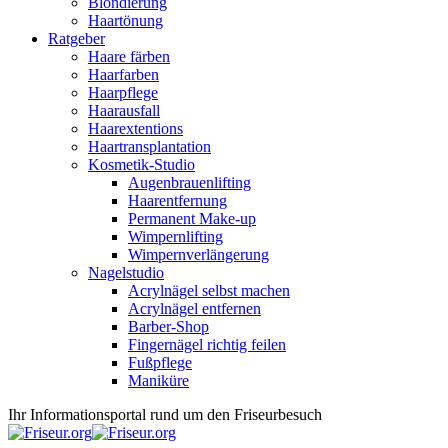
Blondierung
Haartönung
Ratgeber
Haare färben
Haarfarben
Haarpflege
Haarausfall
Haarextentions
Haartransplantation
Kosmetik-Studio
Augenbrauenlifting
Haarentfernung
Permanent Make-up
Wimpernlifting
Wimpernverlängerung
Nagelstudio
Acrylnägel selbst machen
Acrylnägel entfernen
Barber-Shop
Fingernägel richtig feilen
Fußpflege
Maniküre
Ihr Informationsportal rund um den Friseurbesuch