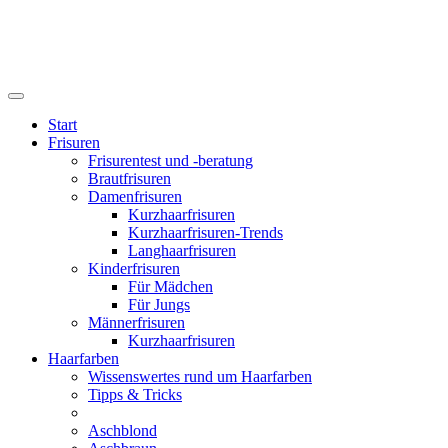
Start
Frisuren
Frisurentest und -beratung
Brautfrisuren
Damenfrisuren
Kurzhaarfrisuren
Kurzhaarfrisuren-Trends
Langhaarfrisuren
Kinderfrisuren
Für Mädchen
Für Jungs
Männerfrisuren
Kurzhaarfrisuren
Haarfarben
Wissenswertes rund um Haarfarben
Tipps & Tricks
Aschblond