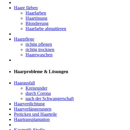
Haare färben
Haarfarben
Haartönung
Blondierung
Haarfarbe abmattieren
Haarpflege
richtig pflegen
richtig trocknen
Haarewaschen
Haarprobleme & Lösungen
Haarausfall
Kreisrunder
durch Corona
nach der Schwangerschaft
Haarverdichtung
Haarverlängerungen
Perücken und Haarteile
Haartransplantation
Kosmetik-Studio