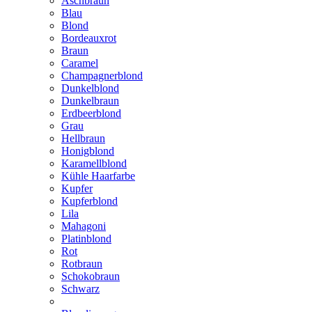
Aschbraun
Blau
Blond
Bordeauxrot
Braun
Caramel
Champagnerblond
Dunkelblond
Dunkelbraun
Erdbeerblond
Grau
Hellbraun
Honigblond
Karamellblond
Kühle Haarfarbe
Kupfer
Kupferblond
Lila
Mahagoni
Platinblond
Rot
Rotbraun
Schokobraun
Schwarz