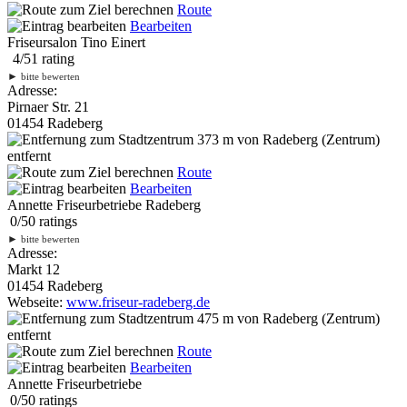
Route
Bearbeiten
Friseursalon Tino Einert
4
/
5
1
rating
►
bitte bewerten
Adresse:
Pirnaer Str. 21
01454 Radeberg
373 m
von Radeberg (Zentrum)
entfernt
Route
Bearbeiten
Annette Friseurbetriebe Radeberg
0
/
5
0
ratings
►
bitte bewerten
Adresse:
Markt 12
01454 Radeberg
Webseite:
www.friseur-radeberg.de
475 m
von Radeberg (Zentrum)
entfernt
Route
Bearbeiten
Annette Friseurbetriebe
0
/
5
0
ratings