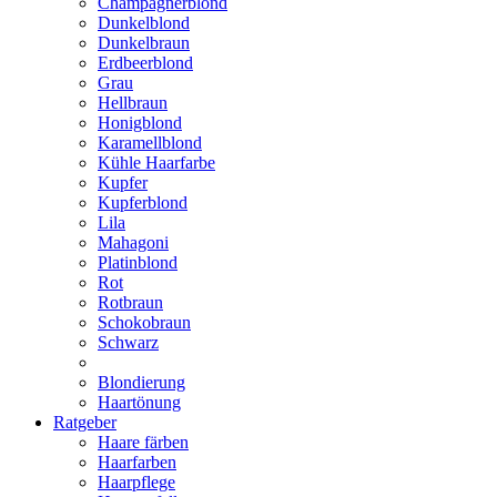
Champagnerblond
Dunkelblond
Dunkelbraun
Erdbeerblond
Grau
Hellbraun
Honigblond
Karamellblond
Kühle Haarfarbe
Kupfer
Kupferblond
Lila
Mahagoni
Platinblond
Rot
Rotbraun
Schokobraun
Schwarz
Blondierung
Haartönung
Ratgeber
Haare färben
Haarfarben
Haarpflege