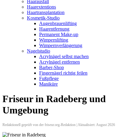
Haarausfall
Haarextentions
Haartransplantation
Kosmetik-Studio
Augenbrauenlifting
Haarentfernung
Permanent Make-up
Wimpernlifting
Wimpernverlängerung
Nagelstudio
Acrylnägel selbst machen
Acrylnägel entfernen
Barber-Shop
Fingernägel richtig feilen
Fußpflege
Maniküre
Friseur in Radeberg und
Umgebung
Redaktionell geprüft von der friseur.org-Redaktion | Aktualisiert: August 2026