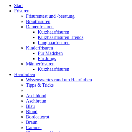
Start
Frisuren
Frisurentest und -beratung
Brautfrisuren
Damenfrisuren
Kurzhaarfrisuren
Kurzhaarfrisuren-Trends
Langhaarfrisuren
Kinderfrisuren
Für Mädchen
Für Jungs
Männerfrisuren
Kurzhaarfrisuren
Haarfarben
Wissenswertes rund um Haarfarben
Tipps & Tricks
Aschblond
Aschbraun
Blau
Blond
Bordeauxrot
Braun
Caramel