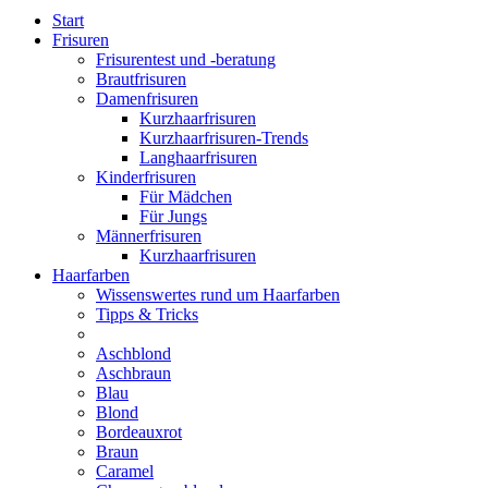
Start
Frisuren
Frisurentest und -beratung
Brautfrisuren
Damenfrisuren
Kurzhaarfrisuren
Kurzhaarfrisuren-Trends
Langhaarfrisuren
Kinderfrisuren
Für Mädchen
Für Jungs
Männerfrisuren
Kurzhaarfrisuren
Haarfarben
Wissenswertes rund um Haarfarben
Tipps & Tricks
Aschblond
Aschbraun
Blau
Blond
Bordeauxrot
Braun
Caramel