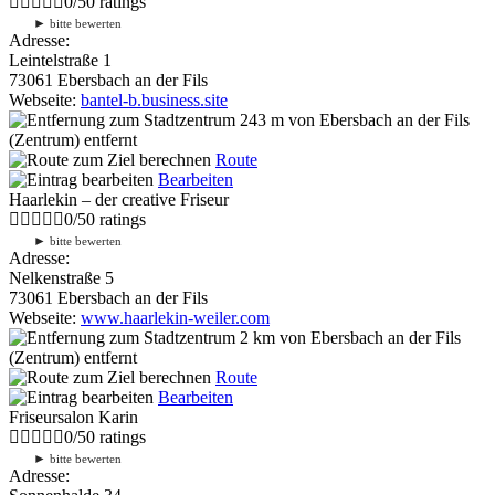
0
/
5
0
ratings
►
bitte bewerten
Adresse:
Leintelstraße 1
73061 Ebersbach an der Fils
Webseite:
bantel-b.business.site
243 m
von Ebersbach an der Fils
(Zentrum) entfernt
Route
Bearbeiten
Haarlekin – der creative Friseur
0
/
5
0
ratings
►
bitte bewerten
Adresse:
Nelkenstraße 5
73061 Ebersbach an der Fils
Webseite:
www.haarlekin-weiler.com
2 km
von Ebersbach an der Fils
(Zentrum) entfernt
Route
Bearbeiten
Friseursalon Karin
0
/
5
0
ratings
►
bitte bewerten
Adresse: