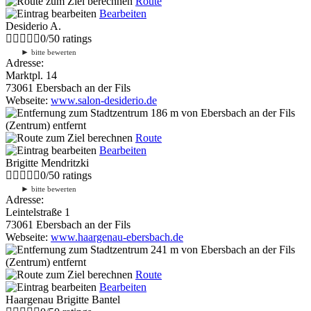
Route
Bearbeiten
Desiderio A.
0
/
5
0
ratings
►
bitte bewerten
Adresse:
Marktpl. 14
73061 Ebersbach an der Fils
Webseite:
www.salon-desiderio.de
186 m
von Ebersbach an der Fils
(Zentrum) entfernt
Route
Bearbeiten
Brigitte Mendritzki
0
/
5
0
ratings
►
bitte bewerten
Adresse:
Leintelstraße 1
73061 Ebersbach an der Fils
Webseite:
www.haargenau-ebersbach.de
241 m
von Ebersbach an der Fils
(Zentrum) entfernt
Route
Bearbeiten
Haargenau Brigitte Bantel