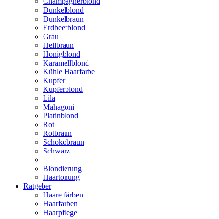
Champagnerblond
Dunkelblond
Dunkelbraun
Erdbeerblond
Grau
Hellbraun
Honigblond
Karamellblond
Kühle Haarfarbe
Kupfer
Kupferblond
Lila
Mahagoni
Platinblond
Rot
Rotbraun
Schokobraun
Schwarz
Blondierung
Haartönung
Ratgeber
Haare färben
Haarfarben
Haarpflege