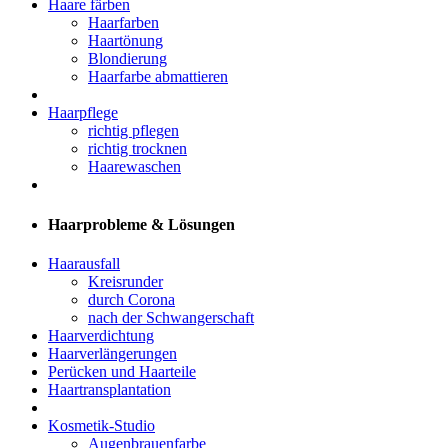
Haare färben
Haarfarben
Haartönung
Blondierung
Haarfarbe abmattieren
Haarpflege
richtig pflegen
richtig trocknen
Haarewaschen
Haarprobleme & Lösungen
Haarausfall
Kreisrunder
durch Corona
nach der Schwangerschaft
Haarverdichtung
Haarverlängerungen
Perücken und Haarteile
Haartransplantation
Kosmetik-Studio
Augenbrauenfarbe