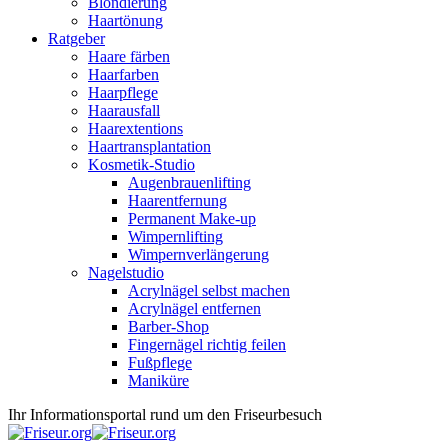
Blondierung
Haartönung
Ratgeber
Haare färben
Haarfarben
Haarpflege
Haarausfall
Haarextentions
Haartransplantation
Kosmetik-Studio
Augenbrauenlifting
Haarentfernung
Permanent Make-up
Wimpernlifting
Wimpernverlängerung
Nagelstudio
Acrylnägel selbst machen
Acrylnägel entfernen
Barber-Shop
Fingernägel richtig feilen
Fußpflege
Maniküre
Ihr Informationsportal rund um den Friseurbesuch