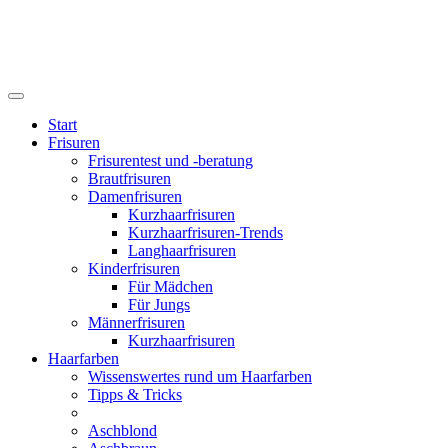
Start
Frisuren
Frisurentest und -beratung
Brautfrisuren
Damenfrisuren
Kurzhaarfrisuren
Kurzhaarfrisuren-Trends
Langhaarfrisuren
Kinderfrisuren
Für Mädchen
Für Jungs
Männerfrisuren
Kurzhaarfrisuren
Haarfarben
Wissenswertes rund um Haarfarben
Tipps & Tricks
Aschblond