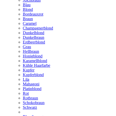
Aschbraun
Blau
Blond
Bordeauxrot
Braun
Caramel
Champagnerblond
Dunkelblond
Dunkelbraun
Erdbeerblond
Grau
Hellbraun
Honigblond
Karamellblond
Kühle Haarfarbe
Kupfer
Kupferblond
Lila
Mahagoni
Platinblond
Rot
Rotbraun
Schokobraun
Schwarz