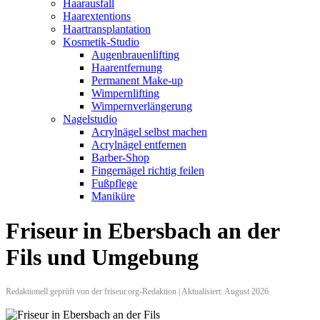
Haarausfall
Haarextentions
Haartransplantation
Kosmetik-Studio
Augenbrauenlifting
Haarentfernung
Permanent Make-up
Wimpernlifting
Wimpernverlängerung
Nagelstudio
Acrylnägel selbst machen
Acrylnägel entfernen
Barber-Shop
Fingernägel richtig feilen
Fußpflege
Maniküre
Friseur in Ebersbach an der
Fils und Umgebung
Redaktionell geprüft von der friseur.org-Redaktion | Aktualisiert: August 2026