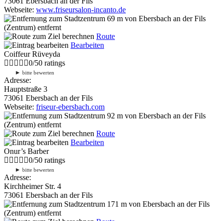
73061 Ebersbach an der Fils
Webseite:
www.friseursalon-incanto.de
69 m
von Ebersbach an der Fils
(Zentrum) entfernt
Route
Bearbeiten
Coiffeur Rüveyda
0
/
5
0
ratings
►
bitte bewerten
Adresse:
Hauptstraße 3
73061 Ebersbach an der Fils
Webseite:
friseur-ebersbach.com
92 m
von Ebersbach an der Fils
(Zentrum) entfernt
Route
Bearbeiten
Onur’s Barber
0
/
5
0
ratings
►
bitte bewerten
Adresse:
Kirchheimer Str. 4
73061 Ebersbach an der Fils
171 m
von Ebersbach an der Fils
(Zentrum) entfernt