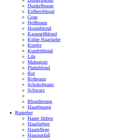
Dunkelblond
Dunkelbraun
Erdbeerblond
Grau
Hellbraun
Honigblond
Karamellblond
Kühle Haarfarbe
Kupfer
Kupferblond
Lila
Mahagoni
Platinblond
Rot
Rotbraun
Schokobraun
Schwarz
Blondierung
Haartönung
Ratgeber
Haare färben
Haarfarben
Haarpflege
Haarausfall