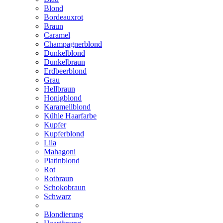
Blond
Bordeauxrot
Braun
Caramel
Champagnerblond
Dunkelblond
Dunkelbraun
Erdbeerblond
Grau
Hellbraun
Honigblond
Karamellblond
Kühle Haarfarbe
Kupfer
Kupferblond
Lila
Mahagoni
Platinblond
Rot
Rotbraun
Schokobraun
Schwarz
Blondierung