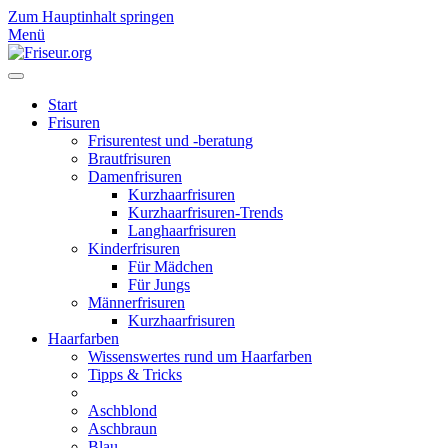
Zum Hauptinhalt springen
Menü
Start
Frisuren
Frisurentest und -beratung
Brautfrisuren
Damenfrisuren
Kurzhaarfrisuren
Kurzhaarfrisuren-Trends
Langhaarfrisuren
Kinderfrisuren
Für Mädchen
Für Jungs
Männerfrisuren
Kurzhaarfrisuren
Haarfarben
Wissenswertes rund um Haarfarben
Tipps & Tricks
Aschblond
Aschbraun
Blau