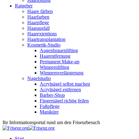
Haartönung
Ratgeber
Haare färben
Haarfarben
Haarpflege
Haarausfall
Haarextentions
Haartransplantation
Kosmetik-Studio
Augenbrauenlifting
Haarentfernung
Permanent Make-up
Wimpernlifting
Wimpernverlängerung
Nagelstudio
Acrylnägel selbst machen
Acrylnägel entfernen
Barber-Shop
Fingernägel richtig feilen
Fußpflege
Maniküre
Ihr Informationsportal rund um den Friseurbesuch
Start