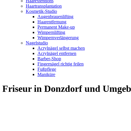
Haarextentions
Haartransplantation
Kosmetik-Studio
Augenbrauenlifting
Haarentfernung
Permanent Make-up
Wimpernlifting
Wimpernverlängerung
Nagelstudio
Acrylnägel selbst machen
Acrylnägel entfernen
Barber-Shop
Fingernägel richtig feilen
Fußpflege
Maniküre
Friseur in Donzdorf und Umge