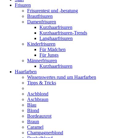
Frisuren
Frisurentest und -beratung
Brautfrisuren
Damenfrisuren
Kurzhaarfrisuren
Kurzhaarfrisuren-Trends
Langhaarfrisuren
Kinderfrisuren
Für Mädchen
Für Jungs
Männerfrisuren
Kurzhaarfrisuren
Haarfarben
Wissenswertes rund um Haarfarben
Tipps & Tricks
Aschblond
Aschbraun
Blau
Blond
Bordeauxrot
Braun
Caramel
Champagnerblond