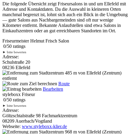
Die folgende Übersicht zeigt Friseursalons in und um Ellefeld mit
Adresse und Kontaktdaten. Da die Auswahl in kleineren Orten
manchmal begrenzt ist, lohnt sich auch ein Blick in die Umgebung
— gute Salons aus Nachbargemeinden sind oft nur wenige
Kilometer entfernt. Bekannte Anlaufstellen sind etwa Salons in
Einkaufszentren oder an gut erreichbaren Standorten im Ort.
Friseurmeister Helmut Frisch Salon
0
/
5
0
ratings
►
bitte bewerten
Adresse:
Schulstraße 20
08236 Ellefeld
485 m
von Ellefeld (Zentrum)
entfernt
Route
Bearbeiten
styleboxx Friseur
0
/
5
0
ratings
►
bitte bewerten
Adresse:
Göltzschtalstraße 98 Fachmarktzentrum
08209 Auerbach/Vogtland
Webseite:
www.styleboxx-klier.de
968 m
von Ellefeld (Zentrum)