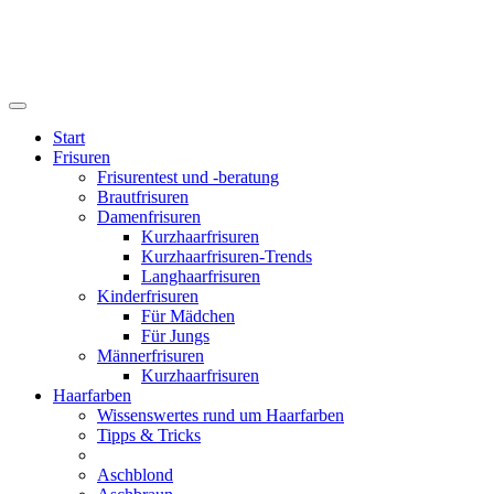
Start
Frisuren
Frisurentest und -beratung
Brautfrisuren
Damenfrisuren
Kurzhaarfrisuren
Kurzhaarfrisuren-Trends
Langhaarfrisuren
Kinderfrisuren
Für Mädchen
Für Jungs
Männerfrisuren
Kurzhaarfrisuren
Haarfarben
Wissenswertes rund um Haarfarben
Tipps & Tricks
Aschblond