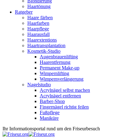
Blondierung
Haartönung
Ratgeber
Haare färben
Haarfarben
Haarpflege
Haarausfall
Haarextentions
Haartransplantation
Kosmetik-Studio
Augenbrauenlifting
Haarentfernung
Permanent Make-up
Wimpernlifting
Wimpernverlängerung
Nagelstudio
Acrylnägel selbst machen
Acrylnägel entfernen
Barber-Shop
Fingernägel richtig feilen
Fußpflege
Maniküre
Ihr Informationsportal rund um den Friseurbesuch