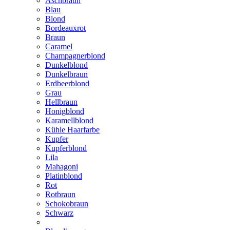
Aschbraun
Blau
Blond
Bordeauxrot
Braun
Caramel
Champagnerblond
Dunkelblond
Dunkelbraun
Erdbeerblond
Grau
Hellbraun
Honigblond
Karamellblond
Kühle Haarfarbe
Kupfer
Kupferblond
Lila
Mahagoni
Platinblond
Rot
Rotbraun
Schokobraun
Schwarz