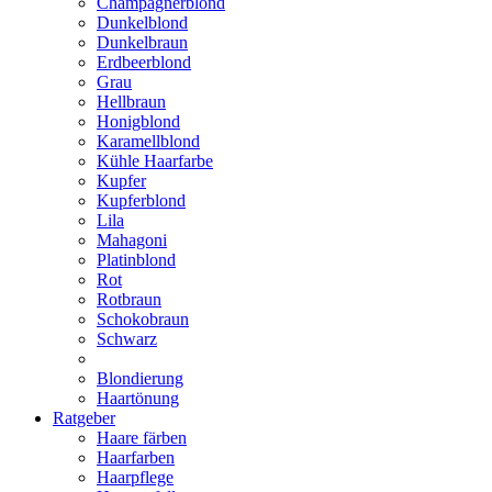
Champagnerblond
Dunkelblond
Dunkelbraun
Erdbeerblond
Grau
Hellbraun
Honigblond
Karamellblond
Kühle Haarfarbe
Kupfer
Kupferblond
Lila
Mahagoni
Platinblond
Rot
Rotbraun
Schokobraun
Schwarz
Blondierung
Haartönung
Ratgeber
Haare färben
Haarfarben
Haarpflege