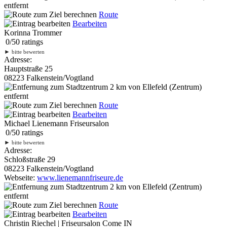
entfernt
Route
Bearbeiten
Korinna Trommer
0
/
5
0
ratings
►
bitte bewerten
Adresse:
Hauptstraße 25
08223 Falkenstein/Vogtland
2 km
von Ellefeld (Zentrum)
entfernt
Route
Bearbeiten
Michael Lienemann Friseursalon
0
/
5
0
ratings
►
bitte bewerten
Adresse:
Schloßstraße 29
08223 Falkenstein/Vogtland
Webseite:
www.lienemannfriseure.de
2 km
von Ellefeld (Zentrum)
entfernt
Route
Bearbeiten
Christin Riechel | Friseursalon Come IN