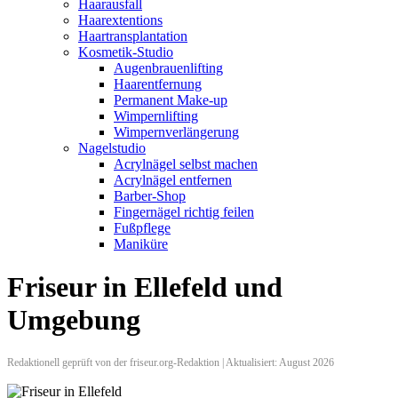
Haarausfall
Haarextentions
Haartransplantation
Kosmetik-Studio
Augenbrauenlifting
Haarentfernung
Permanent Make-up
Wimpernlifting
Wimpernverlängerung
Nagelstudio
Acrylnägel selbst machen
Acrylnägel entfernen
Barber-Shop
Fingernägel richtig feilen
Fußpflege
Maniküre
Friseur in Ellefeld und
Umgebung
Redaktionell geprüft von der friseur.org-Redaktion | Aktualisiert: August 2026