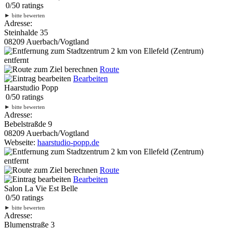
0
/
5
0
ratings
►
bitte bewerten
Adresse:
Steinhalde 35
08209 Auerbach/Vogtland
2 km
von Ellefeld (Zentrum)
entfernt
Route
Bearbeiten
Haarstudio Popp
0
/
5
0
ratings
►
bitte bewerten
Adresse:
Bebelstraßde 9
08209 Auerbach/Vogtland
Webseite:
haarstudio-popp.de
2 km
von Ellefeld (Zentrum)
entfernt
Route
Bearbeiten
Salon La Vie Est Belle
0
/
5
0
ratings
►
bitte bewerten
Adresse:
Blumenstraße 3