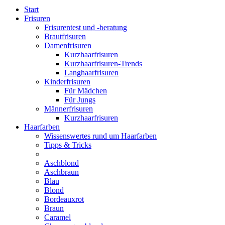
Start
Frisuren
Frisurentest und -beratung
Brautfrisuren
Damenfrisuren
Kurzhaarfrisuren
Kurzhaarfrisuren-Trends
Langhaarfrisuren
Kinderfrisuren
Für Mädchen
Für Jungs
Männerfrisuren
Kurzhaarfrisuren
Haarfarben
Wissenswertes rund um Haarfarben
Tipps & Tricks
Aschblond
Aschbraun
Blau
Blond
Bordeauxrot
Braun
Caramel