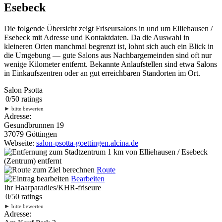
Esebeck
Die folgende Übersicht zeigt Friseursalons in und um Elliehausen /
Esebeck mit Adresse und Kontaktdaten. Da die Auswahl in
kleineren Orten manchmal begrenzt ist, lohnt sich auch ein Blick in
die Umgebung — gute Salons aus Nachbargemeinden sind oft nur
wenige Kilometer entfernt. Bekannte Anlaufstellen sind etwa Salons
in Einkaufszentren oder an gut erreichbaren Standorten im Ort.
Salon Psotta
0
/
5
0
ratings
►
bitte bewerten
Adresse:
Gesundbrunnen 19
37079 Göttingen
Webseite:
salon-psotta-goettingen.alcina.de
1 km
von Elliehausen / Esebeck
(Zentrum) entfernt
Route
Bearbeiten
Ihr Haarparadies/KHR-friseure
0
/
5
0
ratings
►
bitte bewerten
Adresse: