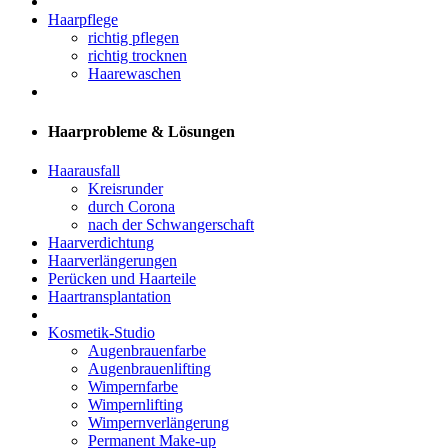
Haarpflege
richtig pflegen
richtig trocknen
Haarewaschen
Haarprobleme & Lösungen
Haarausfall
Kreisrunder
durch Corona
nach der Schwangerschaft
Haarverdichtung
Haarverlängerungen
Perücken und Haarteile
Haartransplantation
Kosmetik-Studio
Augenbrauenfarbe
Augenbrauenlifting
Wimpernfarbe
Wimpernlifting
Wimpernverlängerung
Permanent Make-up