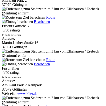
Am Kauf Park 2
37079 Göttingen
3 km
von Elliehausen / Esebeck
(Zentrum) entfernt
Route
Bearbeiten
Friseur Gottschalk
0
/
5
0
ratings
►
bitte bewerten
Adresse:
Martin-Luther-Straße 16
37081 Göttingen
3 km
von Elliehausen / Esebeck
(Zentrum) entfernt
Route
Bearbeiten
Frisör Klier
0
/
5
0
ratings
►
bitte bewerten
Adresse:
Am Kauf Park 2 Kaufpark
37079 Göttingen
Webseite:
www.klier.de
3 km
von Elliehausen / Esebeck
(Zentrum) entfernt