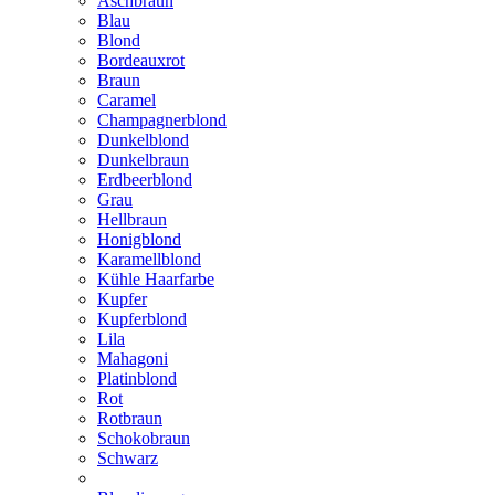
Aschbraun
Blau
Blond
Bordeauxrot
Braun
Caramel
Champagnerblond
Dunkelblond
Dunkelbraun
Erdbeerblond
Grau
Hellbraun
Honigblond
Karamellblond
Kühle Haarfarbe
Kupfer
Kupferblond
Lila
Mahagoni
Platinblond
Rot
Rotbraun
Schokobraun
Schwarz