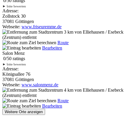
0
/
5
0
ratings
►
bitte bewerten
Adresse:
Zollstock 30
37081 Göttingen
Webseite:
www.friseuremme.de
3 km
von Elliehausen / Esebeck
(Zentrum) entfernt
Route
Bearbeiten
Salon Menz
0
/
5
0
ratings
►
bitte bewerten
Adresse:
Königsallee 76
37081 Göttingen
Webseite:
www.salonmenz.de
4 km
von Elliehausen / Esebeck
(Zentrum) entfernt
Route
Bearbeiten
Weitere Orte anzeigen