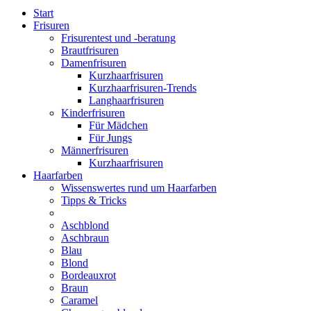
Start
Frisuren
Frisurentest und -beratung
Brautfrisuren
Damenfrisuren
Kurzhaarfrisuren
Kurzhaarfrisuren-Trends
Langhaarfrisuren
Kinderfrisuren
Für Mädchen
Für Jungs
Männerfrisuren
Kurzhaarfrisuren
Haarfarben
Wissenswertes rund um Haarfarben
Tipps & Tricks
Aschblond
Aschbraun
Blau
Blond
Bordeauxrot
Braun
Caramel