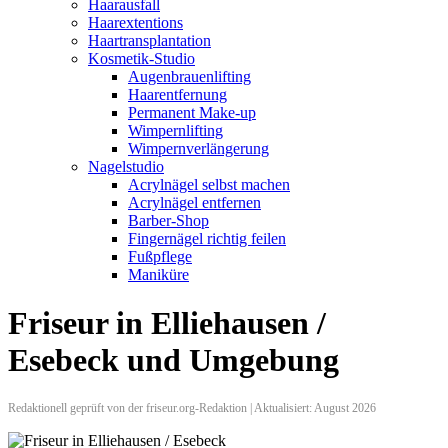
Haarausfall
Haarextentions
Haartransplantation
Kosmetik-Studio
Augenbrauenlifting
Haarentfernung
Permanent Make-up
Wimpernlifting
Wimpernverlängerung
Nagelstudio
Acrylnägel selbst machen
Acrylnägel entfernen
Barber-Shop
Fingernägel richtig feilen
Fußpflege
Maniküre
Friseur in Elliehausen /
Esebeck und Umgebung
Redaktionell geprüft von der friseur.org-Redaktion | Aktualisiert: August 2026