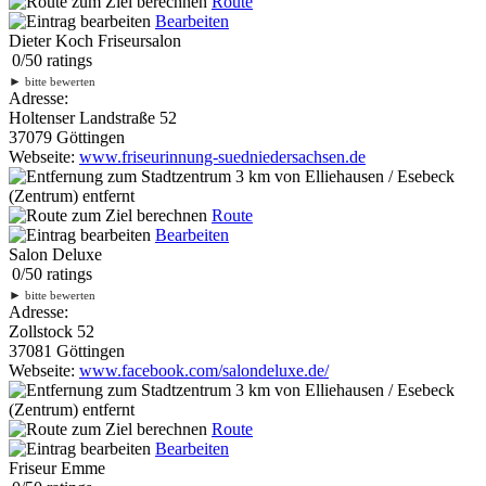
Route
Bearbeiten
Dieter Koch Friseursalon
0
/
5
0
ratings
►
bitte bewerten
Adresse:
Holtenser Landstraße 52
37079 Göttingen
Webseite:
www.friseurinnung-suedniedersachsen.de
3 km
von Elliehausen / Esebeck
(Zentrum) entfernt
Route
Bearbeiten
Salon Deluxe
0
/
5
0
ratings
►
bitte bewerten
Adresse:
Zollstock 52
37081 Göttingen
Webseite:
www.facebook.com/salondeluxe.de/
3 km
von Elliehausen / Esebeck
(Zentrum) entfernt
Route
Bearbeiten
Friseur Emme