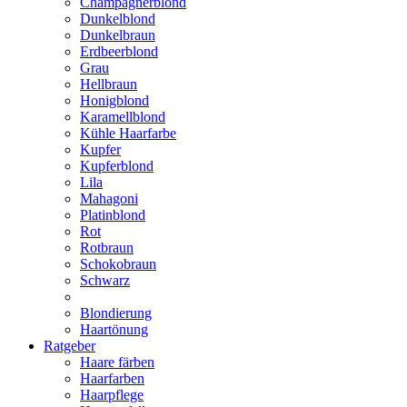
Champagnerblond
Dunkelblond
Dunkelbraun
Erdbeerblond
Grau
Hellbraun
Honigblond
Karamellblond
Kühle Haarfarbe
Kupfer
Kupferblond
Lila
Mahagoni
Platinblond
Rot
Rotbraun
Schokobraun
Schwarz
Blondierung
Haartönung
Ratgeber
Haare färben
Haarfarben
Haarpflege