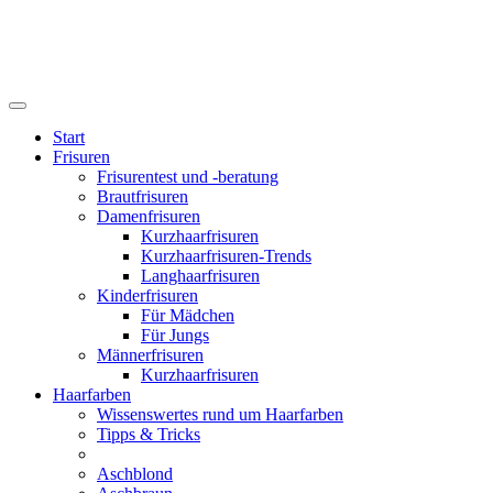
Start
Frisuren
Frisurentest und -beratung
Brautfrisuren
Damenfrisuren
Kurzhaarfrisuren
Kurzhaarfrisuren-Trends
Langhaarfrisuren
Kinderfrisuren
Für Mädchen
Für Jungs
Männerfrisuren
Kurzhaarfrisuren
Haarfarben
Wissenswertes rund um Haarfarben
Tipps & Tricks
Aschblond