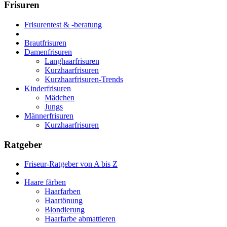
Frisuren
Frisurentest & -beratung
Brautfrisuren
Damenfrisuren
Langhaarfrisuren
Kurzhaarfrisuren
Kurzhaarfrisuren-Trends
Kinderfrisuren
Mädchen
Jungs
Männerfrisuren
Kurzhaarfrisuren
Ratgeber
Friseur-Ratgeber von A bis Z
Haare färben
Haarfarben
Haartönung
Blondierung
Haarfarbe abmattieren