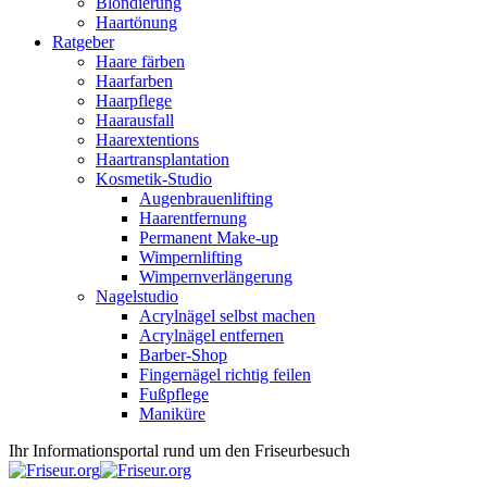
Blondierung
Haartönung
Ratgeber
Haare färben
Haarfarben
Haarpflege
Haarausfall
Haarextentions
Haartransplantation
Kosmetik-Studio
Augenbrauenlifting
Haarentfernung
Permanent Make-up
Wimpernlifting
Wimpernverlängerung
Nagelstudio
Acrylnägel selbst machen
Acrylnägel entfernen
Barber-Shop
Fingernägel richtig feilen
Fußpflege
Maniküre
Ihr Informationsportal rund um den Friseurbesuch