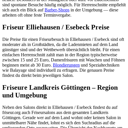
sind spontane Besuche häufig möglich. Für Herrenschnitte empfiehlt
sich auch ein Blick auf
Barber-Shops
in der Umgebung — diese
arbeiten oft ohne feste Terminvergabe.
Friseur Elliehausen / Esebeck Preise
Die Preise für einen Friseurbesuch in Elliehausen / Esebeck sind oft
moderater als in Großstädten, da die Ladenmieten auf dem Land
günstiger sind und der Wettbewerb übersichtlich bleibt. Für einen
einfachen Herrenschnitt zahlt man in der Region typischerweise
zwischen 15 und 25 Euro, Damenfrisuren mit Waschen und Föhnen
beginnen meist ab 30 Euro.
Blondierungen
und Spezialtechniken
wie Balayage sind individuell zu erfragen. Die genauen Preise
findest du direkt beim jeweiligen Salon.
Friseure Landkreis Göttingen – Region
und Umgebung
Neben den Salons direkt in Elliehausen / Esebeck findest du auf
friseur.org auch Friseursalons aus dem gesamten Landkreis
Göttingen. Gerade wer auf dem Land wohnt oder keinen Salon in
unmittelbarer Nähe findet, lohnt es sich den Suchradius auf die
umliegenden Orte auszuweiten. Die Übersicht der Nachbarorte am