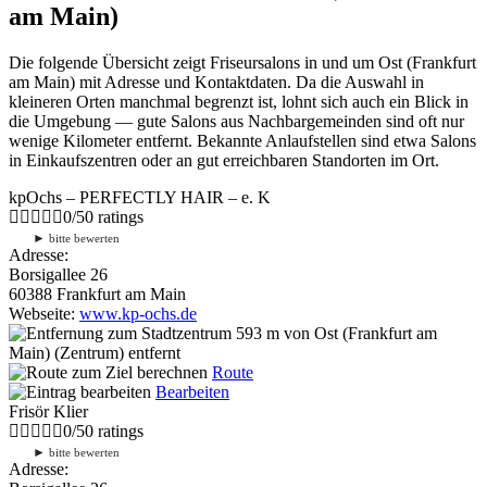
am Main)
Die folgende Übersicht zeigt Friseursalons in und um Ost (Frankfurt
am Main) mit Adresse und Kontaktdaten. Da die Auswahl in
kleineren Orten manchmal begrenzt ist, lohnt sich auch ein Blick in
die Umgebung — gute Salons aus Nachbargemeinden sind oft nur
wenige Kilometer entfernt. Bekannte Anlaufstellen sind etwa Salons
in Einkaufszentren oder an gut erreichbaren Standorten im Ort.
kpOchs – PERFECTLY HAIR – e. K
0
/
5
0
ratings
►
bitte bewerten
Adresse:
Borsigallee 26
60388 Frankfurt am Main
Webseite:
www.kp-ochs.de
593 m
von Ost (Frankfurt am
Main) (Zentrum) entfernt
Route
Bearbeiten
Frisör Klier
0
/
5
0
ratings
►
bitte bewerten
Adresse: