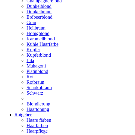
Champagnerblond
Dunkelblond
Dunkelbraun
Erdbeerblond
Grau
Hellbraun
Honigblond
Karamellblond
Kühle Haarfarbe
Kupfer
Kupferblond
Lila
Mahagoni
Platinblond
Rot
Rotbraun
Schokobraun
Schwarz
Blondierung
Haartönung
Ratgeber
Haare färben
Haarfarben
Haarpflege