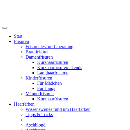
Start
Frisuren
Frisurentest und -beratung
Brautfrisuren
Damenfrisuren
Kurzhaarfrisuren
Kurzhaarfrisuren-Trends
Langhaarfrisuren
Kinderfrisuren
Für Mädchen
Für Jungs
Männerfrisuren
Kurzhaarfrisuren
Haarfarben
Wissenswertes rund um Haarfarben
Tipps & Tricks
Aschblond