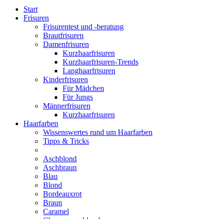
Start
Frisuren
Frisurentest und -beratung
Brautfrisuren
Damenfrisuren
Kurzhaarfrisuren
Kurzhaarfrisuren-Trends
Langhaarfrisuren
Kinderfrisuren
Für Mädchen
Für Jungs
Männerfrisuren
Kurzhaarfrisuren
Haarfarben
Wissenswertes rund um Haarfarben
Tipps & Tricks
Aschblond
Aschbraun
Blau
Blond
Bordeauxrot
Braun
Caramel