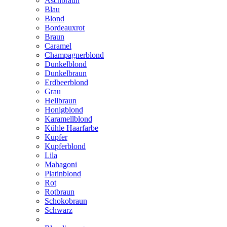
Aschbraun
Blau
Blond
Bordeauxrot
Braun
Caramel
Champagnerblond
Dunkelblond
Dunkelbraun
Erdbeerblond
Grau
Hellbraun
Honigblond
Karamellblond
Kühle Haarfarbe
Kupfer
Kupferblond
Lila
Mahagoni
Platinblond
Rot
Rotbraun
Schokobraun
Schwarz