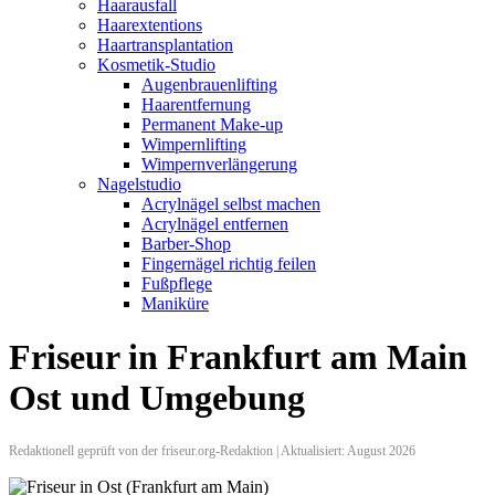
Haarausfall
Haarextentions
Haartransplantation
Kosmetik-Studio
Augenbrauenlifting
Haarentfernung
Permanent Make-up
Wimpernlifting
Wimpernverlängerung
Nagelstudio
Acrylnägel selbst machen
Acrylnägel entfernen
Barber-Shop
Fingernägel richtig feilen
Fußpflege
Maniküre
Friseur in Frankfurt am Main
Ost und Umgebung
Redaktionell geprüft von der friseur.org-Redaktion | Aktualisiert: August 2026