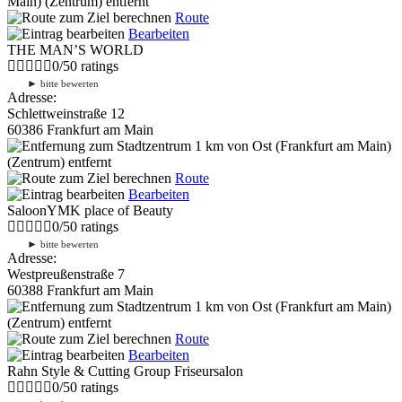
Main) (Zentrum) entfernt
Route
Bearbeiten
THE MAN’S WORLD
0
/
5
0
ratings
►
bitte bewerten
Adresse:
Schlettweinstraße 12
60386 Frankfurt am Main
1 km
von Ost (Frankfurt am Main)
(Zentrum) entfernt
Route
Bearbeiten
SaloonYMK place of Beauty
0
/
5
0
ratings
►
bitte bewerten
Adresse:
Westpreußenstraße 7
60388 Frankfurt am Main
1 km
von Ost (Frankfurt am Main)
(Zentrum) entfernt
Route
Bearbeiten
Rahn Style & Cutting Group Friseursalon
0
/
5
0
ratings