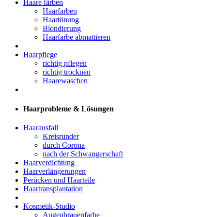
Haare färben
Haarfarben
Haartönung
Blondierung
Haarfarbe abmattieren
Haarpflege
richtig pflegen
richtig trocknen
Haarewaschen
Haarprobleme & Lösungen
Haarausfall
Kreisrunder
durch Corona
nach der Schwangerschaft
Haarverdichtung
Haarverlängerungen
Perücken und Haarteile
Haartransplantation
Kosmetik-Studio
Augenbrauenfarbe