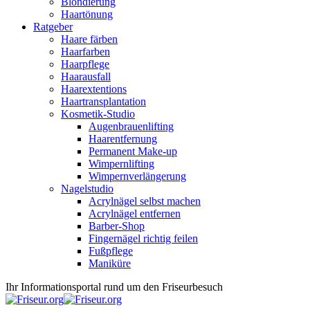
Blondierung
Haartönung
Ratgeber
Haare färben
Haarfarben
Haarpflege
Haarausfall
Haarextentions
Haartransplantation
Kosmetik-Studio
Augenbrauenlifting
Haarentfernung
Permanent Make-up
Wimpernlifting
Wimpernverlängerung
Nagelstudio
Acrylnägel selbst machen
Acrylnägel entfernen
Barber-Shop
Fingernägel richtig feilen
Fußpflege
Maniküre
Ihr Informationsportal rund um den Friseurbesuch