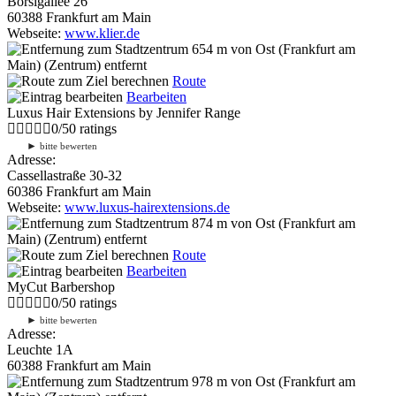
Borsigallee 26
60388 Frankfurt am Main
Webseite:
www.klier.de
654 m
von Ost (Frankfurt am
Main) (Zentrum) entfernt
Route
Bearbeiten
Luxus Hair Extensions by Jennifer Range
0
/
5
0
ratings
►
bitte bewerten
Adresse:
Cassellastraße 30-32
60386 Frankfurt am Main
Webseite:
www.luxus-hairextensions.de
874 m
von Ost (Frankfurt am
Main) (Zentrum) entfernt
Route
Bearbeiten
MyCut Barbershop
0
/
5
0
ratings
►
bitte bewerten
Adresse:
Leuchte 1A
60388 Frankfurt am Main
978 m
von Ost (Frankfurt am