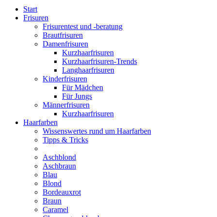
Start
Frisuren
Frisurentest und -beratung
Brautfrisuren
Damenfrisuren
Kurzhaarfrisuren
Kurzhaarfrisuren-Trends
Langhaarfrisuren
Kinderfrisuren
Für Mädchen
Für Jungs
Männerfrisuren
Kurzhaarfrisuren
Haarfarben
Wissenswertes rund um Haarfarben
Tipps & Tricks
Aschblond
Aschbraun
Blau
Blond
Bordeauxrot
Braun
Caramel