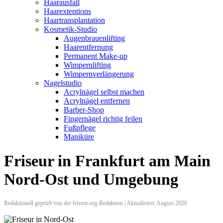
Haarausfall
Haarextentions
Haartransplantation
Kosmetik-Studio
Augenbrauenlifting
Haarentfernung
Permanent Make-up
Wimpernlifting
Wimpernverlängerung
Nagelstudio
Acrylnägel selbst machen
Acrylnägel entfernen
Barber-Shop
Fingernägel richtig feilen
Fußpflege
Maniküre
Friseur in Frankfurt am Main
Nord-Ost und Umgebung
Redaktionell geprüft von der friseur.org-Redaktion | Aktualisiert: August 2026