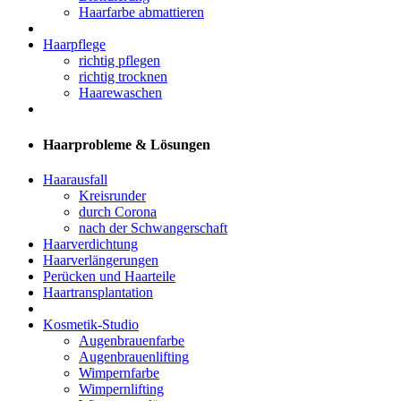
Haarfarbe abmattieren
Haarpflege
richtig pflegen
richtig trocknen
Haarewaschen
Haarprobleme & Lösungen
Haarausfall
Kreisrunder
durch Corona
nach der Schwangerschaft
Haarverdichtung
Haarverlängerungen
Perücken und Haarteile
Haartransplantation
Kosmetik-Studio
Augenbrauenfarbe
Augenbrauenlifting
Wimpernfarbe
Wimpernlifting