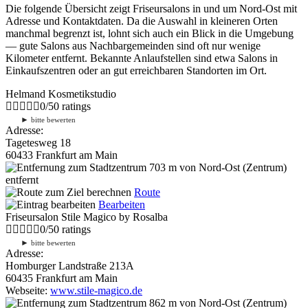
Die folgende Übersicht zeigt Friseursalons in und um Nord-Ost mit
Adresse und Kontaktdaten. Da die Auswahl in kleineren Orten
manchmal begrenzt ist, lohnt sich auch ein Blick in die Umgebung
— gute Salons aus Nachbargemeinden sind oft nur wenige
Kilometer entfernt. Bekannte Anlaufstellen sind etwa Salons in
Einkaufszentren oder an gut erreichbaren Standorten im Ort.
Helmand Kosmetikstudio
0
/
5
0
ratings
►
bitte bewerten
Adresse:
Tagetesweg 18
60433 Frankfurt am Main
703 m
von Nord-Ost (Zentrum)
entfernt
Route
Bearbeiten
Friseursalon Stile Magico by Rosalba
0
/
5
0
ratings
►
bitte bewerten
Adresse:
Homburger Landstraße 213A
60435 Frankfurt am Main
Webseite:
www.stile-magico.de
862 m
von Nord-Ost (Zentrum)