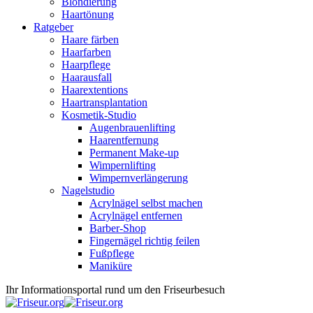
Blondierung
Haartönung
Ratgeber
Haare färben
Haarfarben
Haarpflege
Haarausfall
Haarextentions
Haartransplantation
Kosmetik-Studio
Augenbrauenlifting
Haarentfernung
Permanent Make-up
Wimpernlifting
Wimpernverlängerung
Nagelstudio
Acrylnägel selbst machen
Acrylnägel entfernen
Barber-Shop
Fingernägel richtig feilen
Fußpflege
Maniküre
Ihr Informationsportal rund um den Friseurbesuch