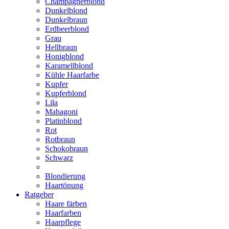
Champagnerblond
Dunkelblond
Dunkelbraun
Erdbeerblond
Grau
Hellbraun
Honigblond
Karamellblond
Kühle Haarfarbe
Kupfer
Kupferblond
Lila
Mahagoni
Platinblond
Rot
Rotbraun
Schokobraun
Schwarz
Blondierung
Haartönung
Ratgeber
Haare färben
Haarfarben
Haarpflege