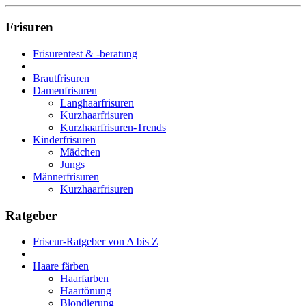
Frisuren
Frisurentest & -beratung
Brautfrisuren
Damenfrisuren
Langhaarfrisuren
Kurzhaarfrisuren
Kurzhaarfrisuren-Trends
Kinderfrisuren
Mädchen
Jungs
Männerfrisuren
Kurzhaarfrisuren
Ratgeber
Friseur-Ratgeber von A bis Z
Haare färben
Haarfarben
Haartönung
Blondierung