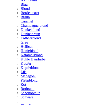
Aschbraun
Blau
Blond
Bordeauxrot
Braun
Caramel
Champagnerblond
Dunkelblond
Dunkelbraun
Erdbeerblond
Grau
Hellbraun
Honigblond
Karamellblond
Kühle Haarfarbe
Kupfer
Kupferblond
Lila
Mahagoni
Platinblond
Rot
Rotbraun
Schokobraun
Schwarz