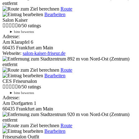
entfernt
Route
Bearbeiten
Salon Kaiser
0
/
5
0
ratings
►
bitte bewerten
Adresse:
Am Klarapfel 6
60435 Frankfurt am Main
Webseite:
salon-kaiser-friseur.de
892 m
von Nord-Ost (Zentrum)
entfernt
Route
Bearbeiten
CES Friseursalon
0
/
5
0
ratings
►
bitte bewerten
Adresse:
Am Dorfgarten 1
60435 Frankfurt am Main
920 m
von Nord-Ost (Zentrum)
entfernt
Route
Bearbeiten
Friseursalon Outfit