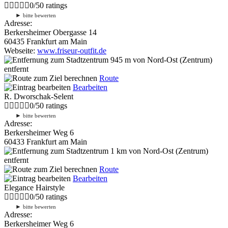
0
/
5
0
ratings
►
bitte bewerten
Adresse:
Berkersheimer Obergasse 14
60435 Frankfurt am Main
Webseite:
www.friseur-outfit.de
945 m
von Nord-Ost (Zentrum)
entfernt
Route
Bearbeiten
R. Dworschak-Selent
0
/
5
0
ratings
►
bitte bewerten
Adresse:
Berkersheimer Weg 6
60433 Frankfurt am Main
1 km
von Nord-Ost (Zentrum)
entfernt
Route
Bearbeiten
Elegance Hairstyle
0
/
5
0
ratings
►
bitte bewerten
Adresse:
Berkersheimer Weg 6