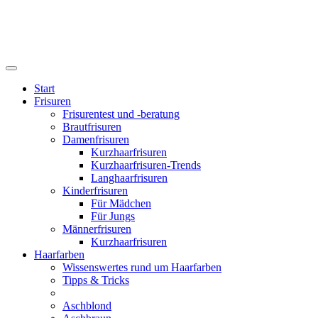
Start
Frisuren
Frisurentest und -beratung
Brautfrisuren
Damenfrisuren
Kurzhaarfrisuren
Kurzhaarfrisuren-Trends
Langhaarfrisuren
Kinderfrisuren
Für Mädchen
Für Jungs
Männerfrisuren
Kurzhaarfrisuren
Haarfarben
Wissenswertes rund um Haarfarben
Tipps & Tricks
Aschblond