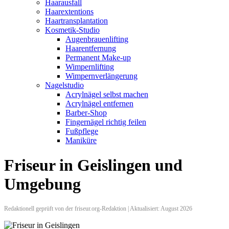
Haarausfall
Haarextentions
Haartransplantation
Kosmetik-Studio
Augenbrauenlifting
Haarentfernung
Permanent Make-up
Wimpernlifting
Wimpernverlängerung
Nagelstudio
Acrylnägel selbst machen
Acrylnägel entfernen
Barber-Shop
Fingernägel richtig feilen
Fußpflege
Maniküre
Friseur in Geislingen und
Umgebung
Redaktionell geprüft von der friseur.org-Redaktion | Aktualisiert: August 2026