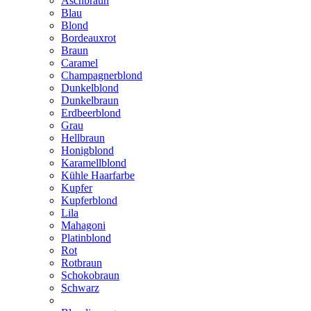
Aschbraun
Blau
Blond
Bordeauxrot
Braun
Caramel
Champagnerblond
Dunkelblond
Dunkelbraun
Erdbeerblond
Grau
Hellbraun
Honigblond
Karamellblond
Kühle Haarfarbe
Kupfer
Kupferblond
Lila
Mahagoni
Platinblond
Rot
Rotbraun
Schokobraun
Schwarz