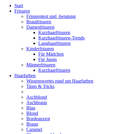
Start
Frisuren
Frisurentest und -beratung
Brautfrisuren
Damenfrisuren
Kurzhaarfrisuren
Kurzhaarfrisuren-Trends
Langhaarfrisuren
Kinderfrisuren
Für Mädchen
Für Jungs
Männerfrisuren
Kurzhaarfrisuren
Haarfarben
Wissenswertes rund um Haarfarben
Tipps & Tricks
Aschblond
Aschbraun
Blau
Blond
Bordeauxrot
Braun
Caramel