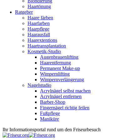
Blondierung
Haartönung
Ratgeber
Haare färben
Haarfarben
Haarpflege
Haarausfall
Haarextentions
Haartransplantation
Kosmetik-Studio
Augenbrauenlifting
Haarentfernung
Permanent Make-up
Wimpernlifting
Wimpernverlängerung
Nagelstudio
Acrylnägel selbst machen
Acrylnägel entfernen
Barber-Shop
Fingernägel richtig feilen
Fußpflege
Maniküre
Ihr Informationsportal rund um den Friseurbesuch