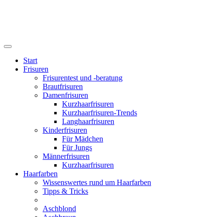
Start
Frisuren
Frisurentest und -beratung
Brautfrisuren
Damenfrisuren
Kurzhaarfrisuren
Kurzhaarfrisuren-Trends
Langhaarfrisuren
Kinderfrisuren
Für Mädchen
Für Jungs
Männerfrisuren
Kurzhaarfrisuren
Haarfarben
Wissenswertes rund um Haarfarben
Tipps & Tricks
Aschblond