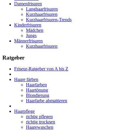
Damenfrisuren
Langhaarfrisuren
Kurzhaarfrisuren
Kurzhaarfrisuren-Trends
Kinderfrisuren
Mädchen
Jungs
Männerfrisuren
Kurzhaarfrisuren
Ratgeber
Friseur-Ratgeber von A bis Z
Haare färben
Haarfarben
Haartönung
Blondierung
Haarfarbe abmattieren
Haarpflege
richtig pflegen
richtig trocknen
Haarewaschen