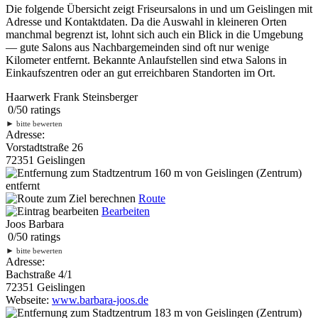
Die folgende Übersicht zeigt Friseursalons in und um Geislingen mit
Adresse und Kontaktdaten. Da die Auswahl in kleineren Orten
manchmal begrenzt ist, lohnt sich auch ein Blick in die Umgebung
— gute Salons aus Nachbargemeinden sind oft nur wenige
Kilometer entfernt. Bekannte Anlaufstellen sind etwa Salons in
Einkaufszentren oder an gut erreichbaren Standorten im Ort.
Haarwerk Frank Steinsberger
0
/
5
0
ratings
►
bitte bewerten
Adresse:
Vorstadtstraße 26
72351 Geislingen
160 m
von Geislingen (Zentrum)
entfernt
Route
Bearbeiten
Joos Barbara
0
/
5
0
ratings
►
bitte bewerten
Adresse:
Bachstraße 4/1
72351 Geislingen
Webseite:
www.barbara-joos.de
183 m
von Geislingen (Zentrum)