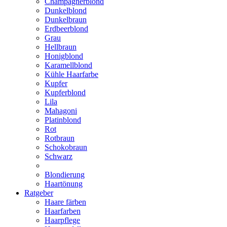
Champagnerblond
Dunkelblond
Dunkelbraun
Erdbeerblond
Grau
Hellbraun
Honigblond
Karamellblond
Kühle Haarfarbe
Kupfer
Kupferblond
Lila
Mahagoni
Platinblond
Rot
Rotbraun
Schokobraun
Schwarz
Blondierung
Haartönung
Ratgeber
Haare färben
Haarfarben
Haarpflege