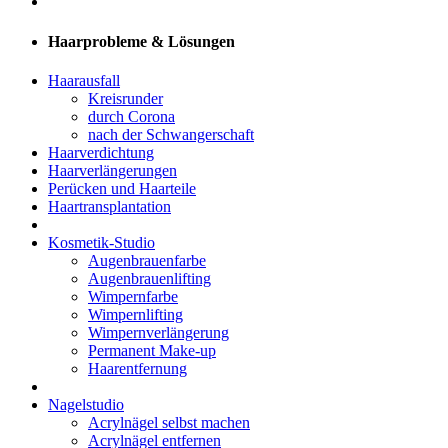
Haarprobleme & Lösungen
Haarausfall
Kreisrunder
durch Corona
nach der Schwangerschaft
Haarverdichtung
Haarverlängerungen
Perücken und Haarteile
Haartransplantation
Kosmetik-Studio
Augenbrauenfarbe
Augenbrauenlifting
Wimpernfarbe
Wimpernlifting
Wimpernverlängerung
Permanent Make-up
Haarentfernung
Nagelstudio
Acrylnägel selbst machen
Acrylnägel entfernen