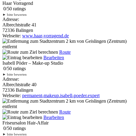
Haar Vorragend
0
/
5
0
ratings
►
bitte bewerten
Adresse:
Albrechtstraße 41
72336 Balingen
Webseite:
www.haar-vorragend.de
2 km
von Geislingen (Zentrum)
entfernt
Route
Bearbeiten
Isabell Pöder – Make-up Studio
0
/
5
0
ratings
►
bitte bewerten
Adresse:
Albrechtstraße 40
72336 Balingen
Webseite:
permanent-makeup.isabell-poeder.expert
2 km
von Geislingen (Zentrum)
entfernt
Route
Bearbeiten
Friseursalon Hair-Affair
0
/
5
0
ratings
►
bitte bewerten