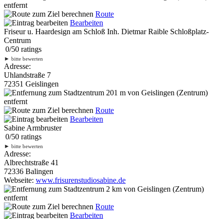
entfernt
Route
Bearbeiten
Friseur u. Haardesign am Schloß Inh. Dietmar Raible Schloßplatz-
Centrum
0
/
5
0
ratings
►
bitte bewerten
Adresse:
Uhlandstraße 7
72351 Geislingen
201 m
von Geislingen (Zentrum)
entfernt
Route
Bearbeiten
Sabine Armbruster
0
/
5
0
ratings
►
bitte bewerten
Adresse:
Albrechtstraße 41
72336 Balingen
Webseite:
www.frisurenstudiosabine.de
2 km
von Geislingen (Zentrum)
entfernt
Route
Bearbeiten