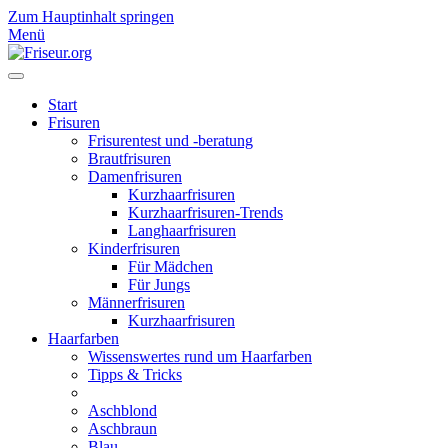
Zum Hauptinhalt springen
Menü
Start
Frisuren
Frisurentest und -beratung
Brautfrisuren
Damenfrisuren
Kurzhaarfrisuren
Kurzhaarfrisuren-Trends
Langhaarfrisuren
Kinderfrisuren
Für Mädchen
Für Jungs
Männerfrisuren
Kurzhaarfrisuren
Haarfarben
Wissenswertes rund um Haarfarben
Tipps & Tricks
Aschblond
Aschbraun
Blau