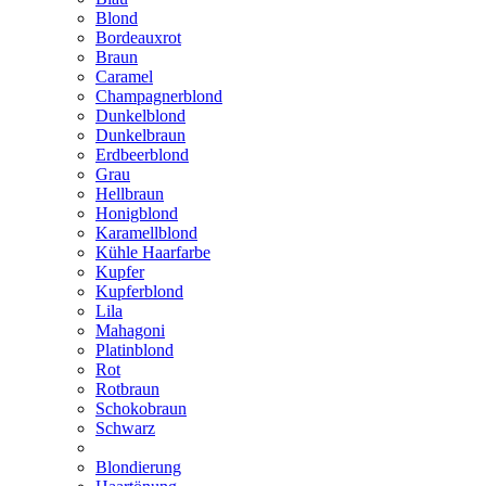
Blond
Bordeauxrot
Braun
Caramel
Champagnerblond
Dunkelblond
Dunkelbraun
Erdbeerblond
Grau
Hellbraun
Honigblond
Karamellblond
Kühle Haarfarbe
Kupfer
Kupferblond
Lila
Mahagoni
Platinblond
Rot
Rotbraun
Schokobraun
Schwarz
Blondierung