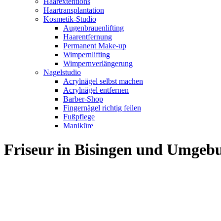
Haarextentions
Haartransplantation
Kosmetik-Studio
Augenbrauenlifting
Haarentfernung
Permanent Make-up
Wimpernlifting
Wimpernverlängerung
Nagelstudio
Acrylnägel selbst machen
Acrylnägel entfernen
Barber-Shop
Fingernägel richtig feilen
Fußpflege
Maniküre
Friseur in Bisingen und Umgeb