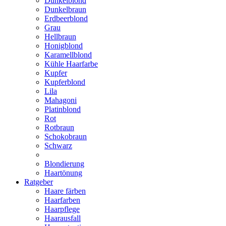
Dunkelblond
Dunkelbraun
Erdbeerblond
Grau
Hellbraun
Honigblond
Karamellblond
Kühle Haarfarbe
Kupfer
Kupferblond
Lila
Mahagoni
Platinblond
Rot
Rotbraun
Schokobraun
Schwarz
Blondierung
Haartönung
Ratgeber
Haare färben
Haarfarben
Haarpflege
Haarausfall