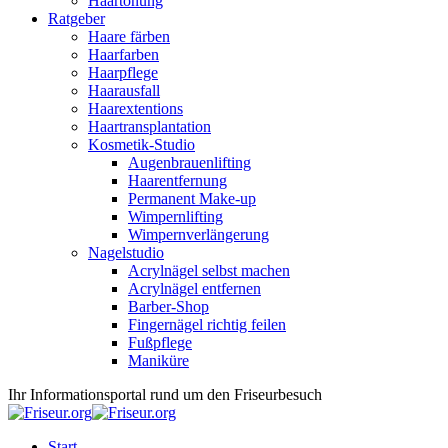
Haartönung
Ratgeber
Haare färben
Haarfarben
Haarpflege
Haarausfall
Haarextentions
Haartransplantation
Kosmetik-Studio
Augenbrauenlifting
Haarentfernung
Permanent Make-up
Wimpernlifting
Wimpernverlängerung
Nagelstudio
Acrylnägel selbst machen
Acrylnägel entfernen
Barber-Shop
Fingernägel richtig feilen
Fußpflege
Maniküre
Ihr Informationsportal rund um den Friseurbesuch
Start