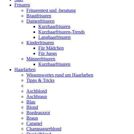
Frisuren
Frisurentest und -beratung
Brautfrisuren
Damenfrisuren
Kurzhaarfrisuren
Kurzhaarfrisuren-Trends
Langhaarfrisuren
Kinderfrisuren
Für Mädchen
Für Jungs
Männerfrisuren
Kurzhaarfrisuren
Haarfarben
Wissenswertes rund um Haarfarben
Tipps & Tricks
Aschblond
Aschbraun
Blau
Blond
Bordeauxrot
Braun
Caramel
Champagnerblond