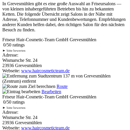
In Grevesmühlen gibt es eine große Auswahl an Friseursalons —
von kleinen inhabergeführten Betrieben bis hin zu bekannten
Ketten. Die folgende Übersicht zeigt Salons in der Nähe mit
Adresse, Telefonnummer und Kundenbewertungen. Empfehlungen
anderer Kunden helfen dabei, den richtigen Salon für den nächsten
Besuch zu finden.
Friseur Hair-Cosmetic-Team GmbH Grevesmühlen
0
/
5
0
ratings
►
bitte bewerten
Adresse:
Wismarsche Str. 24
23936 Grevesmühlen
Webseite:
www.haircosmeticteam.de
137 m
von Grevesmühlen
(Zentrum) entfernt
Route
Bearbeiten
Friseur Hair-Cosmetic-Team GmbH Grevesmühlen
0
/
5
0
ratings
►
bitte bewerten
Adresse:
Wismarsche Str. 24
23936 Grevesmühlen
Webseite:
www.haircosmeticteam.de