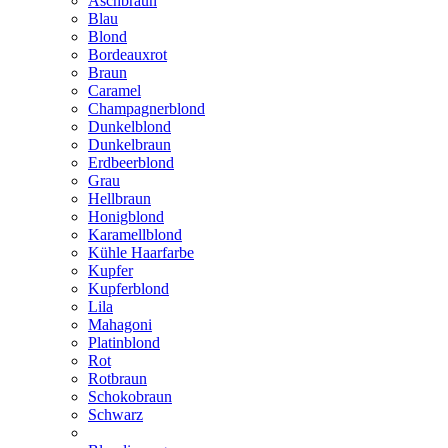
Aschbraun
Blau
Blond
Bordeauxrot
Braun
Caramel
Champagnerblond
Dunkelblond
Dunkelbraun
Erdbeerblond
Grau
Hellbraun
Honigblond
Karamellblond
Kühle Haarfarbe
Kupfer
Kupferblond
Lila
Mahagoni
Platinblond
Rot
Rotbraun
Schokobraun
Schwarz