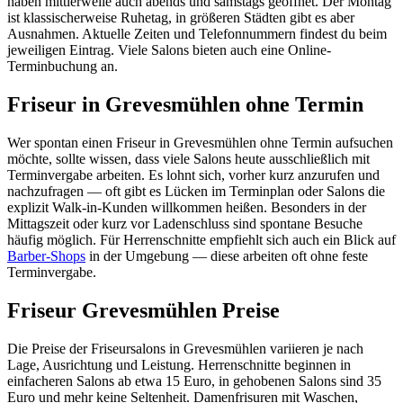
haben mittlerweile auch abends und samstags geöffnet. Der Montag
ist klassischerweise Ruhetag, in größeren Städten gibt es aber
Ausnahmen. Aktuelle Zeiten und Telefonnummern findest du beim
jeweiligen Eintrag. Viele Salons bieten auch eine Online-
Terminbuchung an.
Friseur in Grevesmühlen ohne Termin
Wer spontan einen Friseur in Grevesmühlen ohne Termin aufsuchen
möchte, sollte wissen, dass viele Salons heute ausschließlich mit
Terminvergabe arbeiten. Es lohnt sich, vorher kurz anzurufen und
nachzufragen — oft gibt es Lücken im Terminplan oder Salons die
explizit Walk-in-Kunden willkommen heißen. Besonders in der
Mittagszeit oder kurz vor Ladenschluss sind spontane Besuche
häufig möglich. Für Herrenschnitte empfiehlt sich auch ein Blick auf
Barber-Shops
in der Umgebung — diese arbeiten oft ohne feste
Terminvergabe.
Friseur Grevesmühlen Preise
Die Preise der Friseursalons in Grevesmühlen variieren je nach
Lage, Ausrichtung und Leistung. Herrenschnitte beginnen in
einfacheren Salons ab etwa 15 Euro, in gehobenen Salons sind 35
Euro und mehr keine Seltenheit. Damenfrisuren mit Waschen,