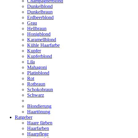
Champagnerblond
Dunkelblond
Dunkelbraun
Erdbeerblond
Grau
Hellbraun
Honigblond
Karamellblond
Kühle Haarfarbe
Kupfer
Kupferblond
Lila
Mahagoni
Platinblond
Rot
Rotbraun
Schokobraun
Schwarz
Blondierung
Haartönung
Ratgeber
Haare färben
Haarfarben
Haarpflege