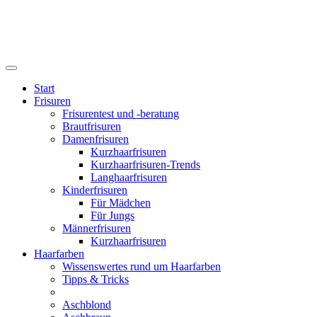
Start
Frisuren
Frisurentest und -beratung
Brautfrisuren
Damenfrisuren
Kurzhaarfrisuren
Kurzhaarfrisuren-Trends
Langhaarfrisuren
Kinderfrisuren
Für Mädchen
Für Jungs
Männerfrisuren
Kurzhaarfrisuren
Haarfarben
Wissenswertes rund um Haarfarben
Tipps & Tricks
Aschblond