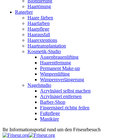
Blondierung
Haartönung
Ratgeber
Haare färben
Haarfarben
Haarpflege
Haarausfall
Haarextentions
Haartransplantation
Kosmetik-Studio
Augenbrauenlifting
Haarentfernung
Permanent Make-up
Wimpernlifting
Wimpernverlängerung
Nagelstudio
Acrylnägel selbst machen
Acrylnägel entfernen
Barber-Shop
Fingernägel richtig feilen
Fußpflege
Maniküre
Ihr Informationsportal rund um den Friseurbesuch