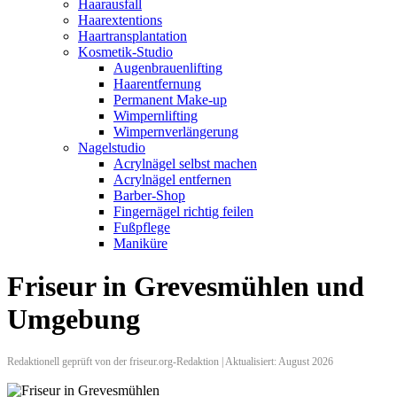
Haarausfall
Haarextentions
Haartransplantation
Kosmetik-Studio
Augenbrauenlifting
Haarentfernung
Permanent Make-up
Wimpernlifting
Wimpernverlängerung
Nagelstudio
Acrylnägel selbst machen
Acrylnägel entfernen
Barber-Shop
Fingernägel richtig feilen
Fußpflege
Maniküre
Friseur in Grevesmühlen und
Umgebung
Redaktionell geprüft von der friseur.org-Redaktion | Aktualisiert: August 2026