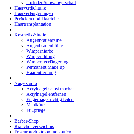
nach der Schwangerschaft
Haarverdichtung
Haarverlängerungen
Perücken und Haarteile
Haartransplantation
Kosmetik-Studio
Augenbrauenfarbe
Augenbrauenlifting
Wimpernfarbe
Wimpernlifting
Wimpernverlängerung
Permanent Make-up
Haarentfernung
Nagelstudio
Acrylnägel selbst machen
Acrylnägel entfernen
Fingernägel richtig feilen
Maniküre
Fußpflege
Barber-Shop
Branchenverzeichnis
Friseurprodukte online kaufen