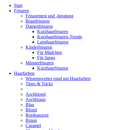
Start
Frisuren
Frisurentest und -beratung
Brautfrisuren
Damenfrisuren
Kurzhaarfrisuren
Kurzhaarfrisuren-Trends
Langhaarfrisuren
Kinderfrisuren
Für Mädchen
Für Jungs
Männerfrisuren
Kurzhaarfrisuren
Haarfarben
Wissenswertes rund um Haarfarben
Tipps & Tricks
Aschblond
Aschbraun
Blau
Blond
Bordeauxrot
Braun
Caramel