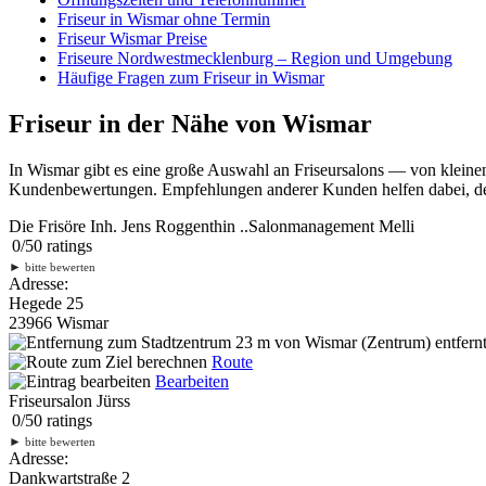
Friseur in Wismar ohne Termin
Friseur Wismar Preise
Friseure Nordwestmecklenburg – Region und Umgebung
Häufige Fragen zum Friseur in Wismar
Friseur in der Nähe von Wismar
In Wismar gibt es eine große Auswahl an Friseursalons — von kleine
Kundenbewertungen. Empfehlungen anderer Kunden helfen dabei, den 
Die Frisöre Inh. Jens Roggenthin ..Salonmanagement Melli
0
/
5
0
ratings
►
bitte bewerten
Adresse:
Hegede 25
23966 Wismar
23 m
von Wismar (Zentrum) entfern
Route
Bearbeiten
Friseursalon Jürss
0
/
5
0
ratings
►
bitte bewerten
Adresse:
Dankwartstraße 2