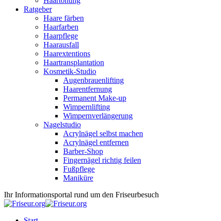
Haartönung
Ratgeber
Haare färben
Haarfarben
Haarpflege
Haarausfall
Haarextentions
Haartransplantation
Kosmetik-Studio
Augenbrauenlifting
Haarentfernung
Permanent Make-up
Wimpernlifting
Wimpernverlängerung
Nagelstudio
Acrylnägel selbst machen
Acrylnägel entfernen
Barber-Shop
Fingernägel richtig feilen
Fußpflege
Maniküre
Ihr Informationsportal rund um den Friseurbesuch
Start