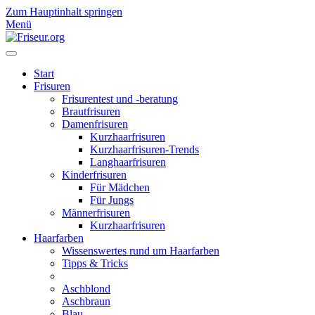
Zum Hauptinhalt springen
Menü
Start
Frisuren
Frisurentest und -beratung
Brautfrisuren
Damenfrisuren
Kurzhaarfrisuren
Kurzhaarfrisuren-Trends
Langhaarfrisuren
Kinderfrisuren
Für Mädchen
Für Jungs
Männerfrisuren
Kurzhaarfrisuren
Haarfarben
Wissenswertes rund um Haarfarben
Tipps & Tricks
Aschblond
Aschbraun
Blau