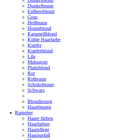
Dunkelblond
Dunkelbraun
Erdbeerblond
Grau
Hellbraun
Honigblond
Karamellblond
Kühle Haarfarbe
Kupfer
Kupferblond
Lila
Mahagoni
Platinblond
Rot
Rotbraun
Schokobraun
Schwarz
Blondierung
Haartönung
Ratgeber
Haare färben
Haarfarben
Haarpflege
Haarausfall