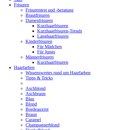
Frisuren
Frisurentest und -beratung
Brautfrisuren
Damenfrisuren
Kurzhaarfrisuren
Kurzhaarfrisuren-Trends
Langhaarfrisuren
Kinderfrisuren
Für Mädchen
Für Jungs
Männerfrisuren
Kurzhaarfrisuren
Haarfarben
Wissenswertes rund um Haarfarben
Tipps & Tricks
Aschblond
Aschbraun
Blau
Blond
Bordeauxrot
Braun
Caramel
Champagnerblond