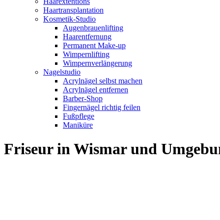
Haarextentions
Haartransplantation
Kosmetik-Studio
Augenbrauenlifting
Haarentfernung
Permanent Make-up
Wimpernlifting
Wimpernverlängerung
Nagelstudio
Acrylnägel selbst machen
Acrylnägel entfernen
Barber-Shop
Fingernägel richtig feilen
Fußpflege
Maniküre
Friseur in Wismar und Umgebu