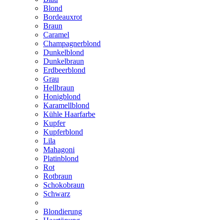
Blond
Bordeauxrot
Braun
Caramel
Champagnerblond
Dunkelblond
Dunkelbraun
Erdbeerblond
Grau
Hellbraun
Honigblond
Karamellblond
Kühle Haarfarbe
Kupfer
Kupferblond
Lila
Mahagoni
Platinblond
Rot
Rotbraun
Schokobraun
Schwarz
Blondierung