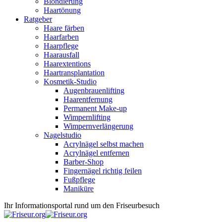
Blondierung
Haartönung
Ratgeber
Haare färben
Haarfarben
Haarpflege
Haarausfall
Haarextentions
Haartransplantation
Kosmetik-Studio
Augenbrauenlifting
Haarentfernung
Permanent Make-up
Wimpernlifting
Wimpernverlängerung
Nagelstudio
Acrylnägel selbst machen
Acrylnägel entfernen
Barber-Shop
Fingernägel richtig feilen
Fußpflege
Maniküre
Ihr Informationsportal rund um den Friseurbesuch