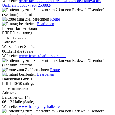
Webseite:
de-de.facebook.com/Dreads-and-more-HalleSaale-
Umkreis-1530377907253882/
2 km
von Radewell/Osendorf
(Zentrum) entfernt
Route
Bearbeiten
Friseur Barbier Soran
1
/
5
1
rating
►
bitte bewerten
Adresse:
Weißenfelser Str. 52
06132 Halle (Saale)
Webseite:
www.friseur-barbier-soran.de
3 km
von Radewell/Osendorf
(Zentrum) entfernt
Route
Bearbeiten
Hairstyling GmbH
0
/
5
0
ratings
►
bitte bewerten
Adresse:
Leipziger Ch 147
06112 Halle (Saale)
Webseite:
www.hairstyling-halle.de
3 km
von Radewell/Osendorf