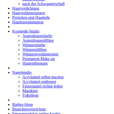
nach der Schwangerschaft
Haarverdichtung
Haarverlängerungen
Perücken und Haarteile
Haartransplantation
Kosmetik-Studio
Augenbrauenfarbe
Augenbrauenlifting
Wimpernfarbe
Wimpernlifting
Wimpernverlängerung
Permanent Make-up
Haarentfernung
Nagelstudio
Acrylnägel selbst machen
Acrylnägel entfernen
Fingernägel richtig feilen
Maniküre
Fußpflege
Barber-Shop
Branchenverzeichnis
Friseurprodukte online kaufen