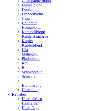
Champagnerblond
Dunkelblond
Dunkelbraun
Erdbeerblond
Grau
Hellbraun
Honigblond
Karamellblond
Kühle Haarfarbe
Kupfer
Kupferblond
Lila
Mahagoni
Platinblond
Rot
Rotbraun
Schokobraun
Schwarz
Blondierung
Haartönung
Ratgeber
Haare färben
Haarfarben
Haarpflege