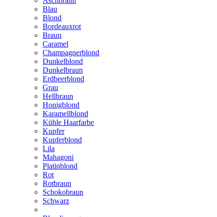
Aschbraun
Blau
Blond
Bordeauxrot
Braun
Caramel
Champagnerblond
Dunkelblond
Dunkelbraun
Erdbeerblond
Grau
Hellbraun
Honigblond
Karamellblond
Kühle Haarfarbe
Kupfer
Kupferblond
Lila
Mahagoni
Platinblond
Rot
Rotbraun
Schokobraun
Schwarz