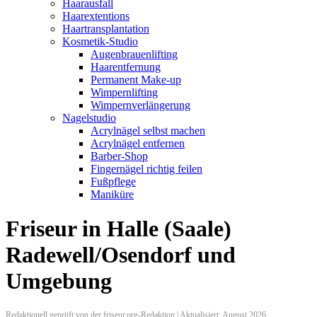
Haarausfall
Haarextentions
Haartransplantation
Kosmetik-Studio
Augenbrauenlifting
Haarentfernung
Permanent Make-up
Wimpernlifting
Wimpernverlängerung
Nagelstudio
Acrylnägel selbst machen
Acrylnägel entfernen
Barber-Shop
Fingernägel richtig feilen
Fußpflege
Maniküre
Friseur in Halle (Saale)
Radewell/Osendorf und
Umgebung
Redaktionell geprüft von der friseur.org-Redaktion | Aktualisiert: August 2026