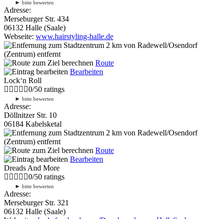
►
bitte bewerten
Adresse:
Merseburger Str. 434
06132 Halle (Saale)
Webseite:
www.hairstyling-halle.de
2 km
von Radewell/Osendorf
(Zentrum) entfernt
Route
Bearbeiten
Lock‘n Roll
0
/
5
0
ratings
►
bitte bewerten
Adresse:
Döllnitzer Str. 10
06184 Kabelsketal
2 km
von Radewell/Osendorf
(Zentrum) entfernt
Route
Bearbeiten
Dreads And More
0
/
5
0
ratings
►
bitte bewerten
Adresse:
Merseburger Str. 321
06132 Halle (Saale)