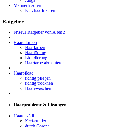
Jungs
Männerfrisuren
Kurzhaarfrisuren
Ratgeber
Friseur-Ratgeber von A bis Z
Haare färben
Haarfarben
Haartönung
Blondierung
Haarfarbe abmattieren
Haarpflege
richtig pflegen
richtig trocknen
Haarewaschen
Haarprobleme & Lösungen
Haarausfall
Kreisrunder
durch Corona