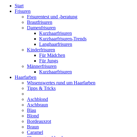
Start
Frisuren
Frisurentest und -beratung
Brautfrisuren
Damenfrisuren
Kurzhaarfrisuren
Kurzhaarfrisuren-Trends
Langhaarfrisuren
Kinderfrisuren
Für Mädchen
Für Jungs
Männerfrisuren
Kurzhaarfrisuren
Haarfarben
Wissenswertes rund um Haarfarben
Tipps & Tricks
Aschblond
Aschbraun
Blau
Blond
Bordeauxrot
Braun
Caramel