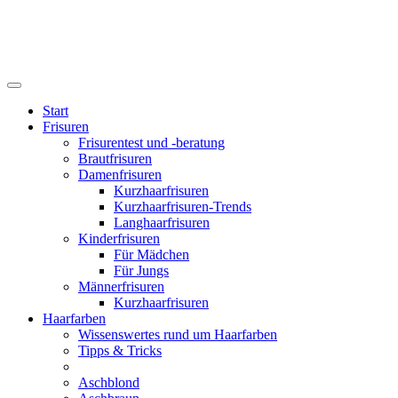
Start
Frisuren
Frisurentest und -beratung
Brautfrisuren
Damenfrisuren
Kurzhaarfrisuren
Kurzhaarfrisuren-Trends
Langhaarfrisuren
Kinderfrisuren
Für Mädchen
Für Jungs
Männerfrisuren
Kurzhaarfrisuren
Haarfarben
Wissenswertes rund um Haarfarben
Tipps & Tricks
Aschblond