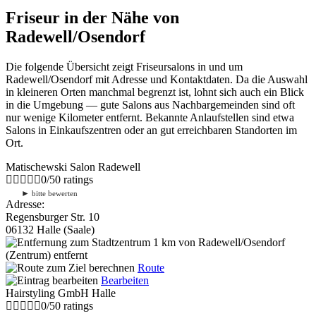
Friseur in der Nähe von
Radewell/Osendorf
Die folgende Übersicht zeigt Friseursalons in und um
Radewell/Osendorf mit Adresse und Kontaktdaten. Da die Auswahl
in kleineren Orten manchmal begrenzt ist, lohnt sich auch ein Blick
in die Umgebung — gute Salons aus Nachbargemeinden sind oft
nur wenige Kilometer entfernt. Bekannte Anlaufstellen sind etwa
Salons in Einkaufszentren oder an gut erreichbaren Standorten im
Ort.
Matischewski Salon Radewell
0
/
5
0
ratings
►
bitte bewerten
Adresse:
Regensburger Str. 10
06132 Halle (Saale)
1 km
von Radewell/Osendorf
(Zentrum) entfernt
Route
Bearbeiten
Hairstyling GmbH Halle
0
/
5
0
ratings