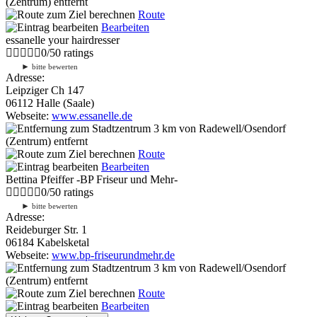
(Zentrum) entfernt
Route
Bearbeiten
essanelle your hairdresser
0
/
5
0
ratings
►
bitte bewerten
Adresse:
Leipziger Ch 147
06112 Halle (Saale)
Webseite:
www.essanelle.de
3 km
von Radewell/Osendorf
(Zentrum) entfernt
Route
Bearbeiten
Bettina Pfeiffer -BP Friseur und Mehr-
0
/
5
0
ratings
►
bitte bewerten
Adresse:
Reideburger Str. 1
06184 Kabelsketal
Webseite:
www.bp-friseurundmehr.de
3 km
von Radewell/Osendorf
(Zentrum) entfernt
Route
Bearbeiten