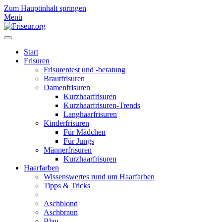
Zum Hauptinhalt springen
Menü
Start
Frisuren
Frisurentest und -beratung
Brautfrisuren
Damenfrisuren
Kurzhaarfrisuren
Kurzhaarfrisuren-Trends
Langhaarfrisuren
Kinderfrisuren
Für Mädchen
Für Jungs
Männerfrisuren
Kurzhaarfrisuren
Haarfarben
Wissenswertes rund um Haarfarben
Tipps & Tricks
Aschblond
Aschbraun
Blau