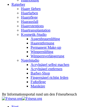
Haartönung
Ratgeber
Haare färben
Haarfarben
Haarpflege
Haarausfall
Haarextentions
Haartransplantation
Kosmetik-Studio
Augenbrauenlifting
Haarentfernung
Permanent Make-up
Wimpernlifting
Wimpernverlängerung
Nagelstudio
Acrylnägel selbst machen
Acrylnägel entfernen
Barber-Shop
Fingernägel richtig feilen
Fußpflege
Maniküre
Ihr Informationsportal rund um den Friseurbesuch
Start