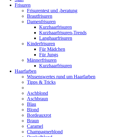
Frisuren
Frisurentest und -beratung
Brautfrisuren
Damenfrisuren
Kurzhaarfrisuren
Kurzhaarfrisuren-Trends
Langhaarfrisuren
Kinderfrisuren
Für Mädchen
Für Jungs
Männerfrisuren
Kurzhaarfrisuren
Haarfarben
Wissenswertes rund um Haarfarben
Tipps & Tricks
Aschblond
Aschbraun
Blau
Blond
Bordeauxrot
Braun
Caramel
Champagnerblond