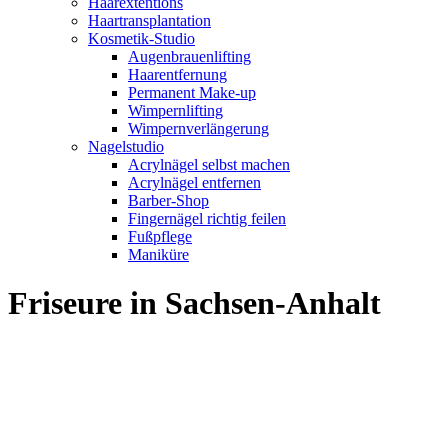
Haarextentions
Haartransplantation
Kosmetik-Studio
Augenbrauenlifting
Haarentfernung
Permanent Make-up
Wimpernlifting
Wimpernverlängerung
Nagelstudio
Acrylnägel selbst machen
Acrylnägel entfernen
Barber-Shop
Fingernägel richtig feilen
Fußpflege
Maniküre
Friseure in Sachsen-Anhalt