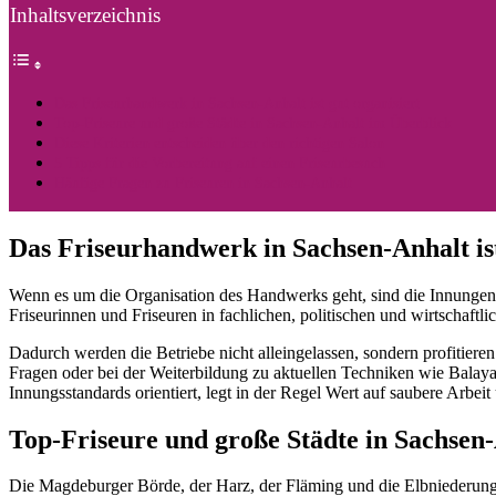
Inhaltsverzeichnis
Das Friseurhandwerk in Sachsen-Anhalt ist gut organisiert
Top-Friseure und große Städte in Sachsen-Anhalt im Überblick
Diese Kriterien entscheiden über den richtigen Salon
5 Tipps für die Vorbereitung auf einen Friseurbesuch
Häufige Fragen zu Friseuren in Sachsen-Anhalt
Das Friseurhandwerk in Sachsen-Anhalt ist
Wenn es um die Organisation des Handwerks geht, sind die Innungen st
Friseurinnen und Friseuren in fachlichen, politischen und wirtschaftli
Dadurch werden die Betriebe nicht alleingelassen, sondern profitier
Fragen oder bei der Weiterbildung zu aktuellen Techniken wie Balay
Innungsstandards orientiert, legt in der Regel Wert auf saubere Arbeit
Top-Friseure und große Städte in Sachsen
Die Magdeburger Börde, der Harz, der Fläming und die Elbniederung pr