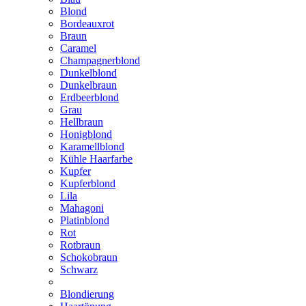
Blond
Bordeauxrot
Braun
Caramel
Champagnerblond
Dunkelblond
Dunkelbraun
Erdbeerblond
Grau
Hellbraun
Honigblond
Karamellblond
Kühle Haarfarbe
Kupfer
Kupferblond
Lila
Mahagoni
Platinblond
Rot
Rotbraun
Schokobraun
Schwarz
Blondierung