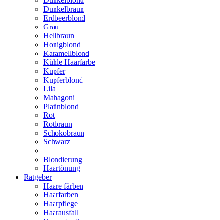
Dunkelblond
Dunkelbraun
Erdbeerblond
Grau
Hellbraun
Honigblond
Karamellblond
Kühle Haarfarbe
Kupfer
Kupferblond
Lila
Mahagoni
Platinblond
Rot
Rotbraun
Schokobraun
Schwarz
Blondierung
Haartönung
Ratgeber
Haare färben
Haarfarben
Haarpflege
Haarausfall