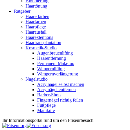
Blondierung
Haartönung
Ratgeber
Haare färben
Haarfarben
Haarpflege
Haarausfall
Haarextentions
Haartransplantation
Kosmetik-Studio
Augenbrauenlifting
Haarentfernung
Permanent Make-up
Wimpernlifting
Wimpernverlängerung
Nagelstudio
Acrylnägel selbst machen
Acrylnägel entfernen
Barber-Shop
Fingernägel richtig feilen
Fußpflege
Maniküre
Ihr Informationsportal rund um den Friseurbesuch