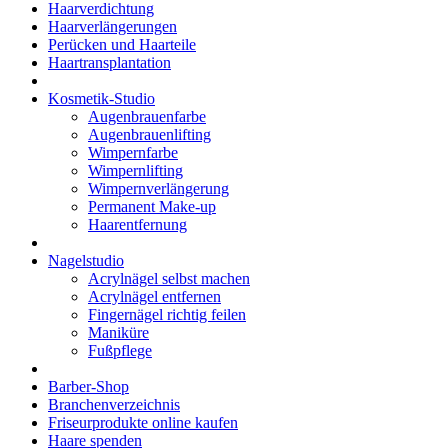
Haarverdichtung
Haarverlängerungen
Perücken und Haarteile
Haartransplantation
Kosmetik-Studio
Augenbrauenfarbe
Augenbrauenlifting
Wimpernfarbe
Wimpernlifting
Wimpernverlängerung
Permanent Make-up
Haarentfernung
Nagelstudio
Acrylnägel selbst machen
Acrylnägel entfernen
Fingernägel richtig feilen
Maniküre
Fußpflege
Barber-Shop
Branchenverzeichnis
Friseurprodukte online kaufen
Haare spenden