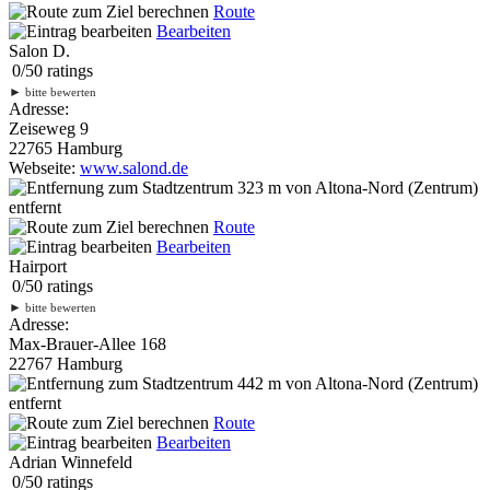
Route
Bearbeiten
Salon D.
0
/
5
0
ratings
►
bitte bewerten
Adresse:
Zeiseweg 9
22765 Hamburg
Webseite:
www.salond.de
323 m
von Altona-Nord (Zentrum)
entfernt
Route
Bearbeiten
Hairport
0
/
5
0
ratings
►
bitte bewerten
Adresse:
Max-Brauer-Allee 168
22767 Hamburg
442 m
von Altona-Nord (Zentrum)
entfernt
Route
Bearbeiten
Adrian Winnefeld
0
/
5
0
ratings