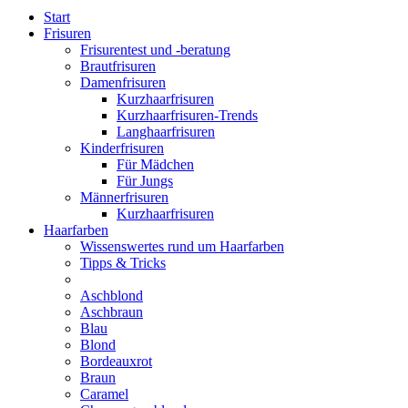
Start
Frisuren
Frisurentest und -beratung
Brautfrisuren
Damenfrisuren
Kurzhaarfrisuren
Kurzhaarfrisuren-Trends
Langhaarfrisuren
Kinderfrisuren
Für Mädchen
Für Jungs
Männerfrisuren
Kurzhaarfrisuren
Haarfarben
Wissenswertes rund um Haarfarben
Tipps & Tricks
Aschblond
Aschbraun
Blau
Blond
Bordeauxrot
Braun
Caramel