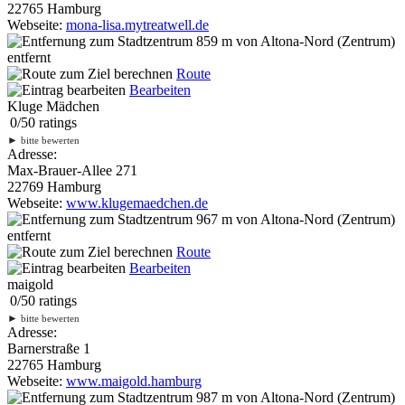
22765 Hamburg
Webseite:
mona-lisa.mytreatwell.de
859 m
von Altona-Nord (Zentrum)
entfernt
Route
Bearbeiten
Kluge Mädchen
0
/
5
0
ratings
►
bitte bewerten
Adresse:
Max-Brauer-Allee 271
22769 Hamburg
Webseite:
www.klugemaedchen.de
967 m
von Altona-Nord (Zentrum)
entfernt
Route
Bearbeiten
maigold
0
/
5
0
ratings
►
bitte bewerten
Adresse:
Barnerstraße 1
22765 Hamburg
Webseite:
www.maigold.hamburg
987 m
von Altona-Nord (Zentrum)