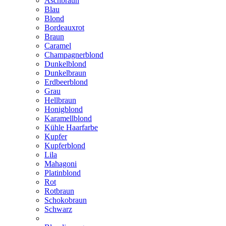
Aschbraun
Blau
Blond
Bordeauxrot
Braun
Caramel
Champagnerblond
Dunkelblond
Dunkelbraun
Erdbeerblond
Grau
Hellbraun
Honigblond
Karamellblond
Kühle Haarfarbe
Kupfer
Kupferblond
Lila
Mahagoni
Platinblond
Rot
Rotbraun
Schokobraun
Schwarz