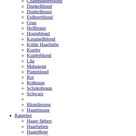
Champagnerblond
Dunkelblond
Dunkelbraun
Erdbeerblond
Grau
Hellbraun
Honigblond
Karamellblond
Kühle Haarfarbe
Kupfer
Kupferblond
Lila
Mahagoni
Platinblond
Rot
Rotbraun
Schokobraun
Schwarz
Blondierung
Haartönung
Ratgeber
Haare färben
Haarfarben
Haarpflege