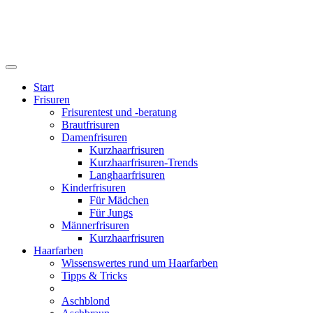
Start
Frisuren
Frisurentest und -beratung
Brautfrisuren
Damenfrisuren
Kurzhaarfrisuren
Kurzhaarfrisuren-Trends
Langhaarfrisuren
Kinderfrisuren
Für Mädchen
Für Jungs
Männerfrisuren
Kurzhaarfrisuren
Haarfarben
Wissenswertes rund um Haarfarben
Tipps & Tricks
Aschblond