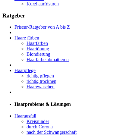
Kurzhaarfrisuren
Ratgeber
Friseur-Ratgeber von A bis Z
Haare färben
Haarfarben
Haartönung
Blondierung
Haarfarbe abmattieren
Haarpflege
richtig pflegen
richtig trocknen
Haarewaschen
Haarprobleme & Lösungen
Haarausfall
Kreisrunder
durch Corona
nach der Schwangerschaft