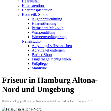
Haarausfall
Haarextentions
Haartransplantation
Kosmetik-Studio
Augenbrauenlifting
Haarentfernung
Permanent Make-up
Wimpernlifting
Wimpernverlängerung
Nagelstudio
Acrylnägel selbst machen
Acrylnägel entfernen
Barber-Shop
Fingernägel richtig feilen
Fußpflege
Maniküre
Friseur in Hamburg Altona-
Nord und Umgebung
Redaktionell geprüft von der friseur.org-Redaktion | Aktualisiert: August 2026