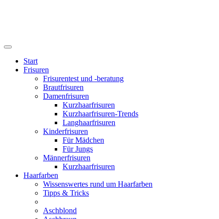
Start
Frisuren
Frisurentest und -beratung
Brautfrisuren
Damenfrisuren
Kurzhaarfrisuren
Kurzhaarfrisuren-Trends
Langhaarfrisuren
Kinderfrisuren
Für Mädchen
Für Jungs
Männerfrisuren
Kurzhaarfrisuren
Haarfarben
Wissenswertes rund um Haarfarben
Tipps & Tricks
Aschblond