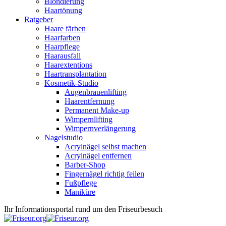
Blondierung
Haartönung
Ratgeber
Haare färben
Haarfarben
Haarpflege
Haarausfall
Haarextentions
Haartransplantation
Kosmetik-Studio
Augenbrauenlifting
Haarentfernung
Permanent Make-up
Wimpernlifting
Wimpernverlängerung
Nagelstudio
Acrylnägel selbst machen
Acrylnägel entfernen
Barber-Shop
Fingernägel richtig feilen
Fußpflege
Maniküre
Ihr Informationsportal rund um den Friseurbesuch