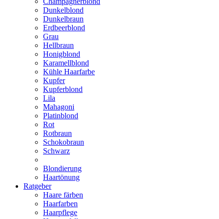
Champagnerblond
Dunkelblond
Dunkelbraun
Erdbeerblond
Grau
Hellbraun
Honigblond
Karamellblond
Kühle Haarfarbe
Kupfer
Kupferblond
Lila
Mahagoni
Platinblond
Rot
Rotbraun
Schokobraun
Schwarz
Blondierung
Haartönung
Ratgeber
Haare färben
Haarfarben
Haarpflege