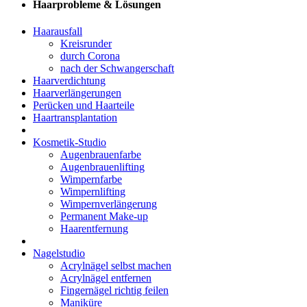
Haarprobleme & Lösungen
Haarausfall
Kreisrunder
durch Corona
nach der Schwangerschaft
Haarverdichtung
Haarverlängerungen
Perücken und Haarteile
Haartransplantation
Kosmetik-Studio
Augenbrauenfarbe
Augenbrauenlifting
Wimpernfarbe
Wimpernlifting
Wimpernverlängerung
Permanent Make-up
Haarentfernung
Nagelstudio
Acrylnägel selbst machen
Acrylnägel entfernen
Fingernägel richtig feilen
Maniküre