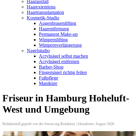
Haarausfall
Haarextentions
Haartransplantation
Kosmetik-Studio
Augenbrauenlifting
Haarentfernung
Permanent Make-up
Wimpernlifting
Wimpernverlängerung
Nagelstudio
Acrylnägel selbst machen
Acrylnägel entfernen
Barber-Shop
Fingernägel richtig feilen
Fußpflege
Maniküre
Friseur in Hamburg Hoheluft-
West und Umgebung
Redaktionell geprüft von der friseur.org-Redaktion | Aktualisiert: August 2026