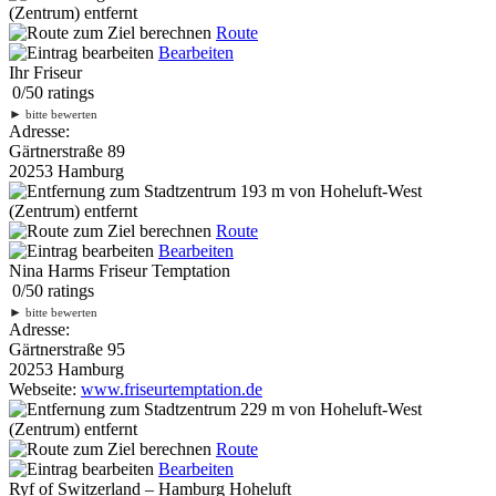
(Zentrum) entfernt
Route
Bearbeiten
Ihr Friseur
0
/
5
0
ratings
►
bitte bewerten
Adresse:
Gärtnerstraße 89
20253 Hamburg
193 m
von Hoheluft-West
(Zentrum) entfernt
Route
Bearbeiten
Nina Harms Friseur Temptation
0
/
5
0
ratings
►
bitte bewerten
Adresse:
Gärtnerstraße 95
20253 Hamburg
Webseite:
www.friseurtemptation.de
229 m
von Hoheluft-West
(Zentrum) entfernt
Route
Bearbeiten
Ryf of Switzerland – Hamburg Hoheluft