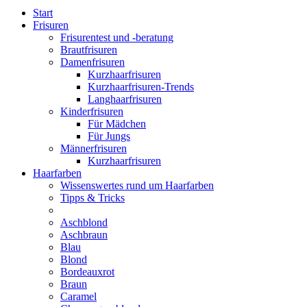
Start
Frisuren
Frisurentest und -beratung
Brautfrisuren
Damenfrisuren
Kurzhaarfrisuren
Kurzhaarfrisuren-Trends
Langhaarfrisuren
Kinderfrisuren
Für Mädchen
Für Jungs
Männerfrisuren
Kurzhaarfrisuren
Haarfarben
Wissenswertes rund um Haarfarben
Tipps & Tricks
Aschblond
Aschbraun
Blau
Blond
Bordeauxrot
Braun
Caramel