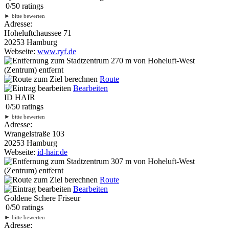
0
/
5
0
ratings
►
bitte bewerten
Adresse:
Hoheluftchaussee 71
20253 Hamburg
Webseite:
www.ryf.de
270 m
von Hoheluft-West
(Zentrum) entfernt
Route
Bearbeiten
ID HAIR
0
/
5
0
ratings
►
bitte bewerten
Adresse:
Wrangelstraße 103
20253 Hamburg
Webseite:
id-hair.de
307 m
von Hoheluft-West
(Zentrum) entfernt
Route
Bearbeiten
Goldene Schere Friseur
0
/
5
0
ratings
►
bitte bewerten
Adresse: