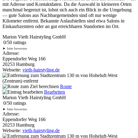
mit Adresse und Kontaktdaten. Da die Auswahl in kleineren Orten
manchmal begrenzt ist, lohnt sich auch ein Blick in die Umgebung
— gute Salons aus Nachbargemeinden sind oft nur wenige
Kilometer entfernt. Bekannte Anlaufstellen sind etwa Salons in
Einkaufszentren oder an gut erreichbaren Standorten im Ort.
Marion Vieth Hairstyling GmbH
0
/
5
0
ratings
►
bitte bewerten
Adresse:
Eppendorfer Weg 166
20253 Hamburg
Webseite:
vieth-hairstyling.de
130 m
von Hoheluft-West
(Zentrum) entfernt
Route
Bearbeiten
Marion Vieth Hairstyling GmbH
0
/
5
0
ratings
►
bitte bewerten
Adresse:
Eppendorfer Weg 166
20253 Hamburg
Webseite:
vieth-hairstyling.de
130 m
von Hoheluft-West