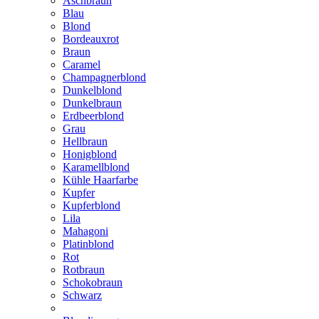
Aschbraun
Blau
Blond
Bordeauxrot
Braun
Caramel
Champagnerblond
Dunkelblond
Dunkelbraun
Erdbeerblond
Grau
Hellbraun
Honigblond
Karamellblond
Kühle Haarfarbe
Kupfer
Kupferblond
Lila
Mahagoni
Platinblond
Rot
Rotbraun
Schokobraun
Schwarz