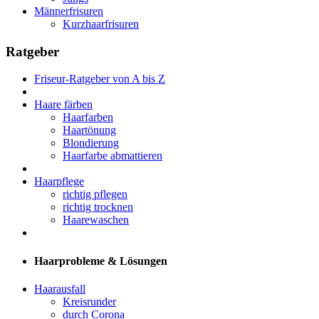
Männerfrisuren
Kurzhaarfrisuren
Ratgeber
Friseur-Ratgeber von A bis Z
Haare färben
Haarfarben
Haartönung
Blondierung
Haarfarbe abmattieren
Haarpflege
richtig pflegen
richtig trocknen
Haarewaschen
Haarprobleme & Lösungen
Haarausfall
Kreisrunder
durch Corona