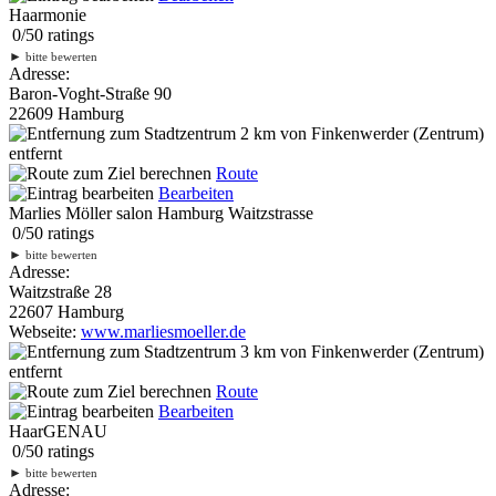
Haarmonie
0
/
5
0
ratings
►
bitte bewerten
Adresse:
Baron-Voght-Straße 90
22609 Hamburg
2 km
von Finkenwerder (Zentrum)
entfernt
Route
Bearbeiten
Marlies Möller salon Hamburg Waitzstrasse
0
/
5
0
ratings
►
bitte bewerten
Adresse:
Waitzstraße 28
22607 Hamburg
Webseite:
www.marliesmoeller.de
3 km
von Finkenwerder (Zentrum)
entfernt
Route
Bearbeiten
HaarGENAU
0
/
5
0
ratings
►
bitte bewerten
Adresse: