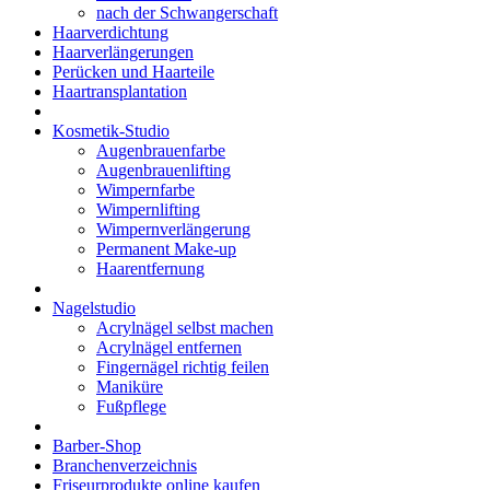
nach der Schwangerschaft
Haarverdichtung
Haarverlängerungen
Perücken und Haarteile
Haartransplantation
Kosmetik-Studio
Augenbrauenfarbe
Augenbrauenlifting
Wimpernfarbe
Wimpernlifting
Wimpernverlängerung
Permanent Make-up
Haarentfernung
Nagelstudio
Acrylnägel selbst machen
Acrylnägel entfernen
Fingernägel richtig feilen
Maniküre
Fußpflege
Barber-Shop
Branchenverzeichnis
Friseurprodukte online kaufen