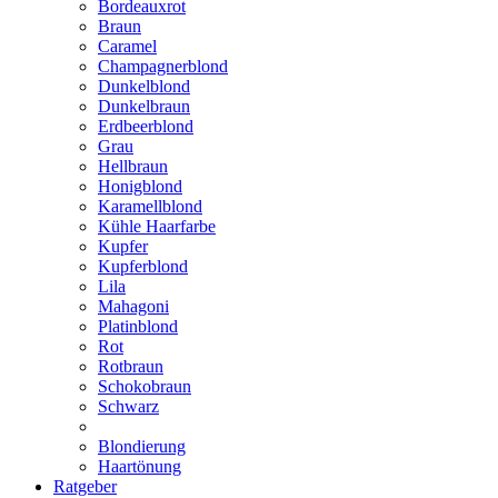
Bordeauxrot
Braun
Caramel
Champagnerblond
Dunkelblond
Dunkelbraun
Erdbeerblond
Grau
Hellbraun
Honigblond
Karamellblond
Kühle Haarfarbe
Kupfer
Kupferblond
Lila
Mahagoni
Platinblond
Rot
Rotbraun
Schokobraun
Schwarz
Blondierung
Haartönung
Ratgeber