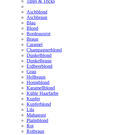
Tipps & Tricks
Aschblond
Aschbraun
Blau
Blond
Bordeauxrot
Braun
Caramel
Champagnerblond
Dunkelblond
Dunkelbraun
Erdbeerblond
Grau
Hellbraun
Honigblond
Karamellblond
Kühle Haarfarbe
Kupfer
Kupferblond
Lila
Mahagoni
Platinblond
Rot
Rotbraun