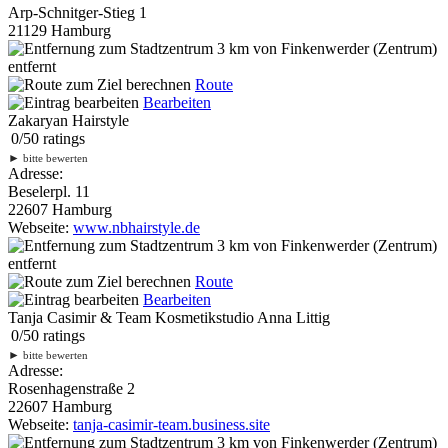
Arp-Schnitger-Stieg 1
21129 Hamburg
3 km
von Finkenwerder (Zentrum)
entfernt
Route
Bearbeiten
Zakaryan Hairstyle
0
/
5
0
ratings
►
bitte bewerten
Adresse:
Beselerpl. 11
22607 Hamburg
Webseite:
www.nbhairstyle.de
3 km
von Finkenwerder (Zentrum)
entfernt
Route
Bearbeiten
Tanja Casimir & Team Kosmetikstudio Anna Littig
0
/
5
0
ratings
►
bitte bewerten
Adresse:
Rosenhagenstraße 2
22607 Hamburg
Webseite:
tanja-casimir-team.business.site
3 km
von Finkenwerder (Zentrum)