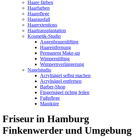
Haare färben
Haarfarben
Haarpflege
Haarausfall
Haarextentions
Haartransplantation
Kosmetik-Studio
Augenbrauenlifting
Haarentfernung
Permanent Make-up
Wimpernlifting
Wimpernverlängerung
Nagelstudio
Acrylnägel selbst machen
Acrylnägel entfernen
Barber-Shop
Fingernägel richtig feilen
Fußpflege
Maniküre
Friseur in Hamburg
Finkenwerder und Umgebung