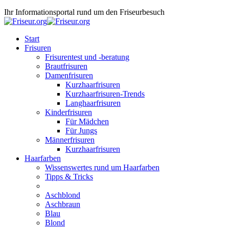
Ihr Informationsportal rund um den Friseurbesuch
Start
Frisuren
Frisurentest und -beratung
Brautfrisuren
Damenfrisuren
Kurzhaarfrisuren
Kurzhaarfrisuren-Trends
Langhaarfrisuren
Kinderfrisuren
Für Mädchen
Für Jungs
Männerfrisuren
Kurzhaarfrisuren
Haarfarben
Wissenswertes rund um Haarfarben
Tipps & Tricks
Aschblond
Aschbraun
Blau
Blond