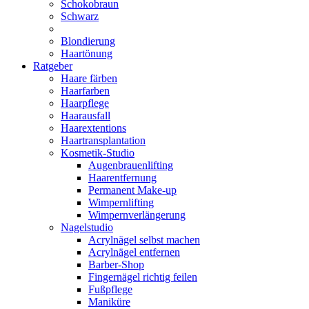
Schokobraun
Schwarz
Blondierung
Haartönung
Ratgeber
Haare färben
Haarfarben
Haarpflege
Haarausfall
Haarextentions
Haartransplantation
Kosmetik-Studio
Augenbrauenlifting
Haarentfernung
Permanent Make-up
Wimpernlifting
Wimpernverlängerung
Nagelstudio
Acrylnägel selbst machen
Acrylnägel entfernen
Barber-Shop
Fingernägel richtig feilen
Fußpflege
Maniküre