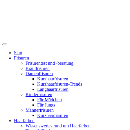
Start
Frisuren
Frisurentest und -beratung
Brautfrisuren
Damenfrisuren
Kurzhaarfrisuren
Kurzhaarfrisuren-Trends
Langhaarfrisuren
Kinderfrisuren
Für Mädchen
Für Jungs
Männerfrisuren
Kurzhaarfrisuren
Haarfarben
Wissenswertes rund um Haarfarben