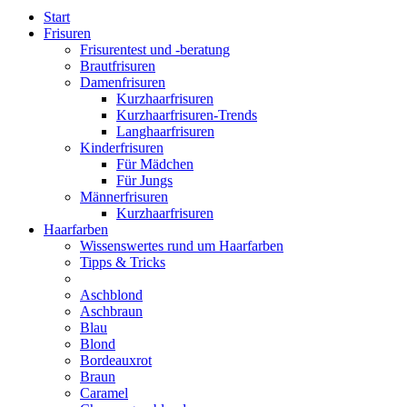
Start
Frisuren
Frisurentest und -beratung
Brautfrisuren
Damenfrisuren
Kurzhaarfrisuren
Kurzhaarfrisuren-Trends
Langhaarfrisuren
Kinderfrisuren
Für Mädchen
Für Jungs
Männerfrisuren
Kurzhaarfrisuren
Haarfarben
Wissenswertes rund um Haarfarben
Tipps & Tricks
Aschblond
Aschbraun
Blau
Blond
Bordeauxrot
Braun
Caramel