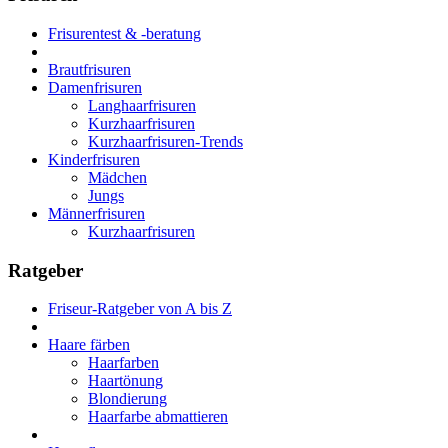
Frisurentest & -beratung
Brautfrisuren
Damenfrisuren
Langhaarfrisuren
Kurzhaarfrisuren
Kurzhaarfrisuren-Trends
Kinderfrisuren
Mädchen
Jungs
Männerfrisuren
Kurzhaarfrisuren
Ratgeber
Friseur-Ratgeber von A bis Z
Haare färben
Haarfarben
Haartönung
Blondierung
Haarfarbe abmattieren