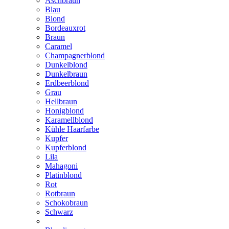
Aschbraun
Blau
Blond
Bordeauxrot
Braun
Caramel
Champagnerblond
Dunkelblond
Dunkelbraun
Erdbeerblond
Grau
Hellbraun
Honigblond
Karamellblond
Kühle Haarfarbe
Kupfer
Kupferblond
Lila
Mahagoni
Platinblond
Rot
Rotbraun
Schokobraun
Schwarz