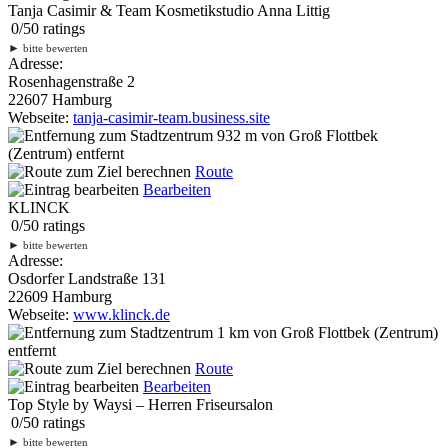
Tanja Casimir & Team Kosmetikstudio Anna Littig
0
/
5
0
ratings
►
bitte bewerten
Adresse:
Rosenhagenstraße 2
22607 Hamburg
Webseite:
tanja-casimir-team.business.site
932 m
von Groß Flottbek
(Zentrum) entfernt
Route
Bearbeiten
KLINCK
0
/
5
0
ratings
►
bitte bewerten
Adresse:
Osdorfer Landstraße 131
22609 Hamburg
Webseite:
www.klinck.de
1 km
von Groß Flottbek (Zentrum)
entfernt
Route
Bearbeiten
Top Style by Waysi – Herren Friseursalon
0
/
5
0
ratings
►
bitte bewerten