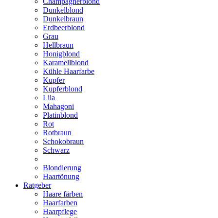
Champagnerblond
Dunkelblond
Dunkelbraun
Erdbeerblond
Grau
Hellbraun
Honigblond
Karamellblond
Kühle Haarfarbe
Kupfer
Kupferblond
Lila
Mahagoni
Platinblond
Rot
Rotbraun
Schokobraun
Schwarz
Blondierung
Haartönung
Ratgeber
Haare färben
Haarfarben
Haarpflege