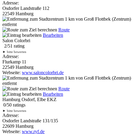
Adresse:
Osdorfer Landstraße 112
22549 Hamburg
1 km
von Groß Flottbek (Zentrum)
entfernt
Route
Bearbeiten
Salon Colorbri
2
/
5
1
rating
►
bitte bewerten
Adresse:
Flurkamp 11
22549 Hamburg
Webseite:
www.saloncolorbri.de
1 km
von Groß Flottbek (Zentrum)
entfernt
Route
Bearbeiten
Hamburg Osdorf, Elbe EKZ
0
/
5
0
ratings
►
bitte bewerten
Adresse:
Osdorfer Landstraße 131/135
22609 Hamburg
Webseite:
www.ryf.de