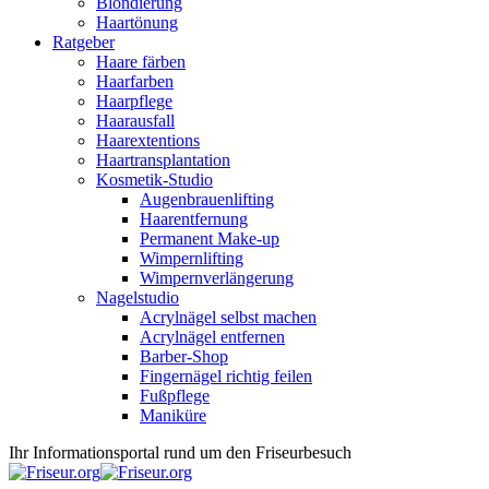
Blondierung
Haartönung
Ratgeber
Haare färben
Haarfarben
Haarpflege
Haarausfall
Haarextentions
Haartransplantation
Kosmetik-Studio
Augenbrauenlifting
Haarentfernung
Permanent Make-up
Wimpernlifting
Wimpernverlängerung
Nagelstudio
Acrylnägel selbst machen
Acrylnägel entfernen
Barber-Shop
Fingernägel richtig feilen
Fußpflege
Maniküre
Ihr Informationsportal rund um den Friseurbesuch