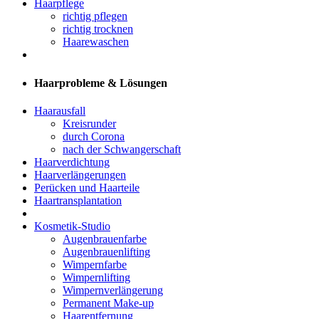
Haarpflege
richtig pflegen
richtig trocknen
Haarewaschen
Haarprobleme & Lösungen
Haarausfall
Kreisrunder
durch Corona
nach der Schwangerschaft
Haarverdichtung
Haarverlängerungen
Perücken und Haarteile
Haartransplantation
Kosmetik-Studio
Augenbrauenfarbe
Augenbrauenlifting
Wimpernfarbe
Wimpernlifting
Wimpernverlängerung
Permanent Make-up
Haarentfernung