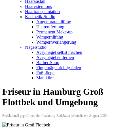
Haarausfall
Haarextentions
Haartransplantation
Kosmetik-Studio
Augenbrauenlifting
Haarentfernung
Permanent Make-up
Wimpernlifting
Wimpernverlängerung
Nagelstudio
Acrylnägel selbst machen
Acrylnägel entfernen
Barber-Shop
Fingernägel richtig feilen
Fußpflege
Maniküre
Friseur in Hamburg Groß
Flottbek und Umgebung
Redaktionell geprüft von der friseur.org-Redaktion | Aktualisiert: August 2026