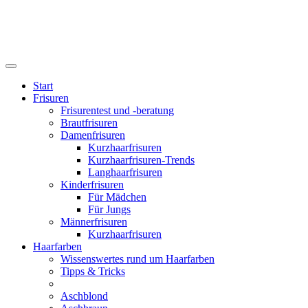
Start
Frisuren
Frisurentest und -beratung
Brautfrisuren
Damenfrisuren
Kurzhaarfrisuren
Kurzhaarfrisuren-Trends
Langhaarfrisuren
Kinderfrisuren
Für Mädchen
Für Jungs
Männerfrisuren
Kurzhaarfrisuren
Haarfarben
Wissenswertes rund um Haarfarben
Tipps & Tricks
Aschblond