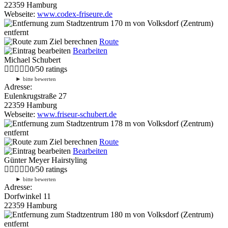
22359 Hamburg
Webseite:
www.codex-friseure.de
170 m
von Volksdorf (Zentrum)
entfernt
Route
Bearbeiten
Michael Schubert
0
/
5
0
ratings
►
bitte bewerten
Adresse:
Eulenkrugstraße 27
22359 Hamburg
Webseite:
www.friseur-schubert.de
178 m
von Volksdorf (Zentrum)
entfernt
Route
Bearbeiten
Günter Meyer Hairstyling
0
/
5
0
ratings
►
bitte bewerten
Adresse:
Dorfwinkel 11
22359 Hamburg
180 m
von Volksdorf (Zentrum)
entfernt