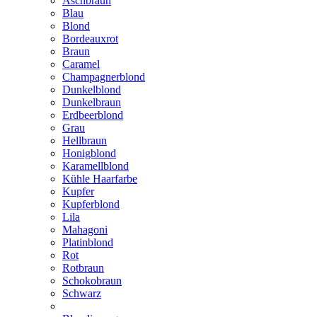
Aschbraun
Blau
Blond
Bordeauxrot
Braun
Caramel
Champagnerblond
Dunkelblond
Dunkelbraun
Erdbeerblond
Grau
Hellbraun
Honigblond
Karamellblond
Kühle Haarfarbe
Kupfer
Kupferblond
Lila
Mahagoni
Platinblond
Rot
Rotbraun
Schokobraun
Schwarz