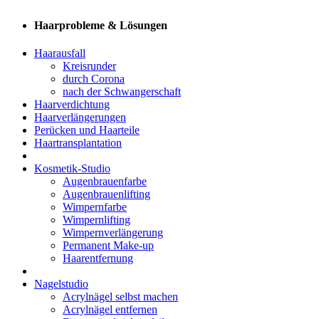
Haarprobleme & Lösungen
Haarausfall
Kreisrunder
durch Corona
nach der Schwangerschaft
Haarverdichtung
Haarverlängerungen
Perücken und Haarteile
Haartransplantation
Kosmetik-Studio
Augenbrauenfarbe
Augenbrauenlifting
Wimpernfarbe
Wimpernlifting
Wimpernverlängerung
Permanent Make-up
Haarentfernung
Nagelstudio
Acrylnägel selbst machen
Acrylnägel entfernen