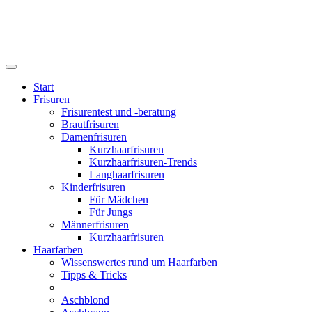
Start
Frisuren
Frisurentest und -beratung
Brautfrisuren
Damenfrisuren
Kurzhaarfrisuren
Kurzhaarfrisuren-Trends
Langhaarfrisuren
Kinderfrisuren
Für Mädchen
Für Jungs
Männerfrisuren
Kurzhaarfrisuren
Haarfarben
Wissenswertes rund um Haarfarben
Tipps & Tricks
Aschblond