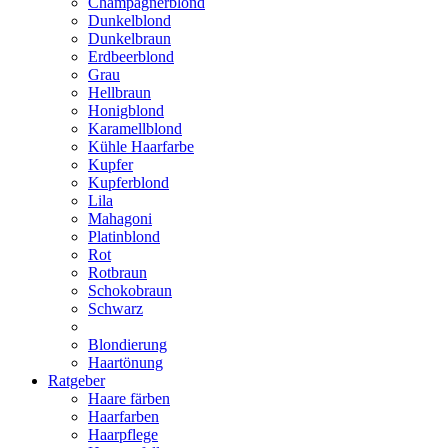
Champagnerblond
Dunkelblond
Dunkelbraun
Erdbeerblond
Grau
Hellbraun
Honigblond
Karamellblond
Kühle Haarfarbe
Kupfer
Kupferblond
Lila
Mahagoni
Platinblond
Rot
Rotbraun
Schokobraun
Schwarz
Blondierung
Haartönung
Ratgeber
Haare färben
Haarfarben
Haarpflege