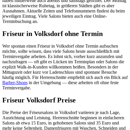
haben mittlerweile auch abends und samstags geöffnet. Der Montag
ist klassischerweise Ruhetag, in größeren Städten gibt es aber
Ausnahmen. Aktuelle Zeiten und Telefonnummern findest du beim
jeweiligen Eintrag. Viele Salons bieten auch eine Online-
Terminbuchung an.
Friseur in Volksdorf ohne Termin
Wer spontan einen Friseur in Volksdorf ohne Termin aufsuchen
möchte, sollte wissen, dass viele Salons heute ausschließlich mit
Terminvergabe arbeiten. Es lohnt sich, vorher kurz anzurufen und
nachzufragen — oft gibt es Lücken im Terminplan oder Salons die
explizit Walk-in-Kunden willkommen heißen. Besonders in der
Mittagszeit oder kurz vor Ladenschluss sind spontane Besuche
häufig möglich. Für Herrenschnitte empfiehlt sich auch ein Blick auf
Barber-Shops
in der Umgebung — diese arbeiten oft ohne feste
Terminvergabe.
Friseur Volksdorf Preise
Die Preise der Friseursalons in Volksdorf variieren je nach Lage,
Ausrichtung und Leistung. Herrenschnitte beginnen in einfacheren
Salons ab etwa 15 Euro, in gehobenen Salons sind 35 Euro und
mehr keine Seltenheit. Damenfrisuren mit Waschen, Schneiden und