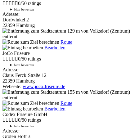
0
/
5
0
ratings
►
bitte bewerten
Adresse:
Dorfwinkel 2
22359 Hamburg
129 m
von Volksdorf (Zentrum)
entfernt
Route
Bearbeiten
JoCo Friseure
0
/
5
0
ratings
►
bitte bewerten
Adresse:
Claus-Ferck-Straße 12
22359 Hamburg
Webseite:
www.joco-friseure.de
155 m
von Volksdorf (Zentrum)
entfernt
Route
Bearbeiten
Codex Friseure GmbH
0
/
5
0
ratings
►
bitte bewerten
Adresse:
Groten Hoff 3