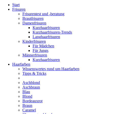
Start
Frisuren
Frisurentest und -beratung
Brautfrisuren
Damenfrisuren
Kurzhaarfrisuren
Kurzhaarfrisuren-Trends
Langhaarfrisuren
Kinderfrisuren
Für Mädchen
Für Jungs
Männerfrisuren
Kurzhaarfrisuren
Haarfarben
Wissenswertes rund um Haarfarben
Tipps & Tricks
Aschblond
Aschbraun
Blau
Blond
Bordeauxrot
Braun
Caramel