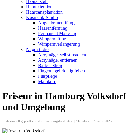
Haarausfall
Haarextentions
Haartransplantation
Kosmetik-Studio
Augenbrauenlifting
Haarentfernung
Permanent Make-up
Wimpernlifting
Wimpernverlängerung
Nagelstudio
Acrylnägel selbst machen
Acrylnägel entfernen
Barber-Shop
Fingernägel richtig feilen
Fußpflege
Maniküre
Friseur in Hamburg Volksdorf
und Umgebung
Redaktionell geprüft von der friseur.org-Redaktion | Aktualisiert: August 2026