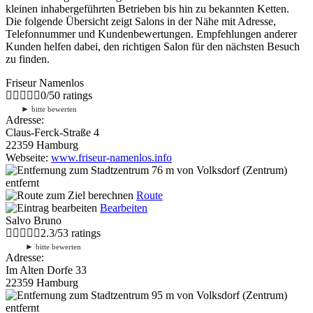
kleinen inhabergeführten Betrieben bis hin zu bekannten Ketten.
Die folgende Übersicht zeigt Salons in der Nähe mit Adresse,
Telefonnummer und Kundenbewertungen. Empfehlungen anderer
Kunden helfen dabei, den richtigen Salon für den nächsten Besuch
zu finden.
Friseur Namenlos
0
/
5
0
ratings
►
bitte bewerten
Adresse:
Claus-Ferck-Straße 4
22359 Hamburg
Webseite:
www.friseur-namenlos.info
76 m
von Volksdorf (Zentrum)
entfernt
Route
Bearbeiten
Salvo Bruno
2.3
/
5
3
ratings
►
bitte bewerten
Adresse:
Im Alten Dorfe 33
22359 Hamburg
95 m
von Volksdorf (Zentrum)
entfernt