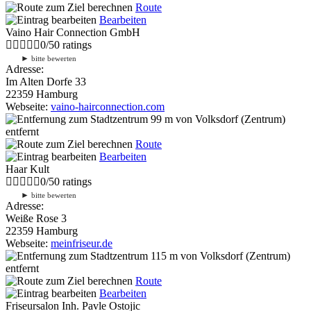
Route
Bearbeiten
Vaino Hair Connection GmbH
0
/
5
0
ratings
►
bitte bewerten
Adresse:
Im Alten Dorfe 33
22359 Hamburg
Webseite:
vaino-hairconnection.com
99 m
von Volksdorf (Zentrum)
entfernt
Route
Bearbeiten
Haar Kult
0
/
5
0
ratings
►
bitte bewerten
Adresse:
Weiße Rose 3
22359 Hamburg
Webseite:
meinfriseur.de
115 m
von Volksdorf (Zentrum)
entfernt
Route
Bearbeiten
Friseursalon Inh. Pavle Ostojic