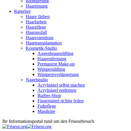
Blondierung
Haartönung
Ratgeber
Haare färben
Haarfarben
Haarpflege
Haarausfall
Haarextentions
Haartransplantation
Kosmetik-Studio
Augenbrauenlifting
Haarentfernung
Permanent Make-up
Wimpernlifting
Wimpernverlängerung
Nagelstudio
Acrylnägel selbst machen
Acrylnägel entfernen
Barber-Shop
Fingernägel richtig feilen
Fußpflege
Maniküre
Ihr Informationsportal rund um den Friseurbesuch