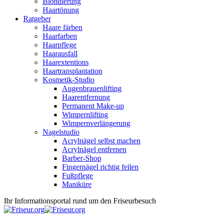
Blondierung
Haartönung
Ratgeber
Haare färben
Haarfarben
Haarpflege
Haarausfall
Haarextentions
Haartransplantation
Kosmetik-Studio
Augenbrauenlifting
Haarentfernung
Permanent Make-up
Wimpernlifting
Wimpernverlängerung
Nagelstudio
Acrylnägel selbst machen
Acrylnägel entfernen
Barber-Shop
Fingernägel richtig feilen
Fußpflege
Maniküre
Ihr Informationsportal rund um den Friseurbesuch