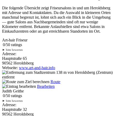
Die folgende Übersicht zeigt Friseursalons in und um Heroldsberg
mit Adresse und Kontaktdaten. Da die Auswahl in kleineren Orten
manchmal begrenzt ist, lohnt sich auch ein Blick in die Umgebung
— gute Salons aus Nachbargemeinden sind oft nur wenige
Kilometer entfernt. Bekannte Anlaufstellen sind etwa Salons in
Einkaufszentren oder an gut erreichbaren Standorten im Ort.
Art-hair Friseur
0
/
5
0
ratings
►
bitte bewerten
Adresse:
Hauptstraße 65
90562 Heroldsberg
Webseite:
www.art-and-hair.info
138 m
von Heroldsberg (Zentrum)
entfernt
Route
Bearbeiten
Judith Geithe
0
/
5
0
ratings
►
bitte bewerten
Adresse:
Hauptstraße 32
90562 Heroldsberg