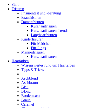
Start
Frisuren
Frisurentest und -beratung
Brautfrisuren
Damenfrisuren
Kurzhaarfrisuren
Kurzhaarfrisuren-Trends
Langhaarfrisuren
Kinderfrisuren
Für Mädchen
Für Jungs
Männerfrisuren
Kurzhaarfrisuren
Haarfarben
Wissenswertes rund um Haarfarben
Tipps & Tricks
Aschblond
Aschbraun
Blau
Blond
Bordeauxrot
Braun
Caramel