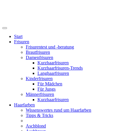
Start
Frisuren
Frisurentest und -beratung
Brautfrisuren
Damenfrisuren
Kurzhaarfrisuren
Kurzhaarfrisuren-Trends
Langhaarfrisuren
Kinderfrisuren
Für Mädchen
Für Jungs
Männerfrisuren
Kurzhaarfrisuren
Haarfarben
Wissenswertes rund um Haarfarben
Tipps & Tricks
Aschblond