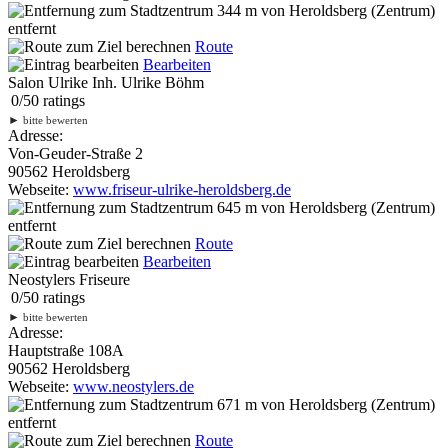
344 m
von Heroldsberg (Zentrum)
entfernt
Route
Bearbeiten
Salon Ulrike Inh. Ulrike Böhm
0
/
5
0
ratings
►
bitte bewerten
Adresse:
Von-Geuder-Straße 2
90562 Heroldsberg
Webseite:
www.friseur-ulrike-heroldsberg.de
645 m
von Heroldsberg (Zentrum)
entfernt
Route
Bearbeiten
Neostylers Friseure
0
/
5
0
ratings
►
bitte bewerten
Adresse:
Hauptstraße 108A
90562 Heroldsberg
Webseite:
www.neostylers.de
671 m
von Heroldsberg (Zentrum)
entfernt
Route