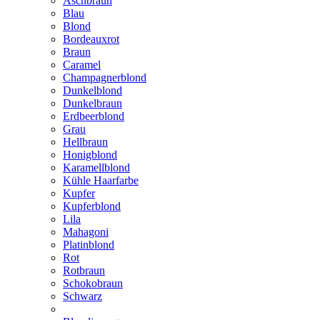
Aschbraun
Blau
Blond
Bordeauxrot
Braun
Caramel
Champagnerblond
Dunkelblond
Dunkelbraun
Erdbeerblond
Grau
Hellbraun
Honigblond
Karamellblond
Kühle Haarfarbe
Kupfer
Kupferblond
Lila
Mahagoni
Platinblond
Rot
Rotbraun
Schokobraun
Schwarz