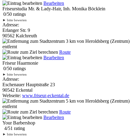
Bearbeiten
Friseurstudia Mr. & Lady-Hair, Inh. Monika Böcklein
0
/
5
0
ratings
►
bitte bewerten
Adresse:
Erlanger Str. 9
90562 Kalchreuth
3 km
von Heroldsberg (Zentrum)
entfernt
Route
Bearbeiten
Friseur Haarmonie
0
/
5
0
ratings
►
bitte bewerten
Adresse:
Eschenauer Hauptstraße 23
90542 Eckental
Webseite:
www.friseur-eckental.de
5 km
von Heroldsberg (Zentrum)
entfernt
Route
Bearbeiten
Your Barbershop
4
/
5
1
rating
►
bitte bewerten