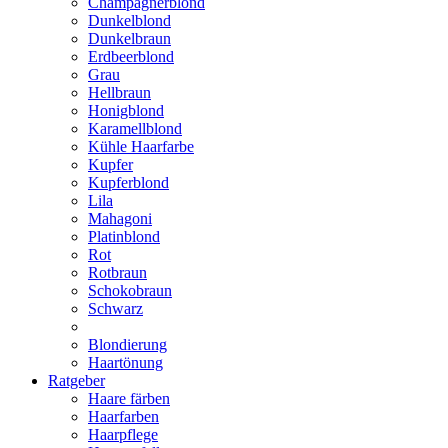
Champagnerblond
Dunkelblond
Dunkelbraun
Erdbeerblond
Grau
Hellbraun
Honigblond
Karamellblond
Kühle Haarfarbe
Kupfer
Kupferblond
Lila
Mahagoni
Platinblond
Rot
Rotbraun
Schokobraun
Schwarz
Blondierung
Haartönung
Ratgeber
Haare färben
Haarfarben
Haarpflege