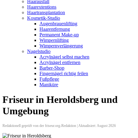
Haarausfall
Haarextentions
Haartransplantation
Kosmetik-Studio
Augenbrauenlifting
Haarentfernung
Permanent Make-up
Wimpernlifting
Wimpernverlängerung
Nagelstudio
Acrylnägel selbst machen
Acrylnägel entfernen
Barber-Shop
Fingernägel richtig feilen
Fußpflege
Maniküre
Friseur in Heroldsberg und
Umgebung
Redaktionell geprüft von der friseur.org-Redaktion | Aktualisiert: August 2026