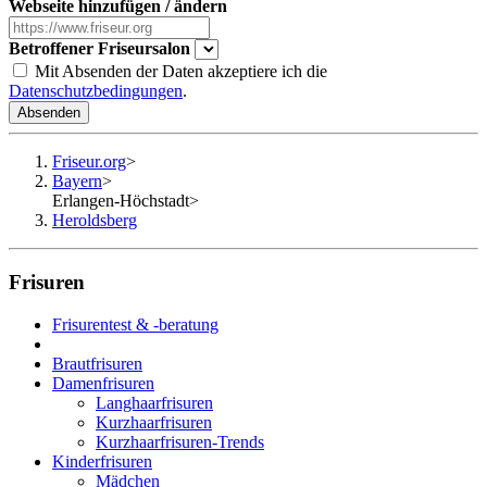
Webseite hinzufügen / ändern
Betroffener Friseursalon
Mit Absenden der Daten akzeptiere ich die
Datenschutzbedingungen
.
Absenden
Friseur.org
>
Bayern
>
Erlangen-Höchstadt
>
Heroldsberg
Frisuren
Frisurentest & -beratung
Brautfrisuren
Damenfrisuren
Langhaarfrisuren
Kurzhaarfrisuren
Kurzhaarfrisuren-Trends
Kinderfrisuren
Mädchen