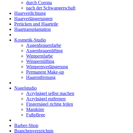
durch Corona
nach der Schwangerschaft
Haarverdichtung
Haarverlängerungen
Perücken und Haarteile
Haartransplantation
Kosmetik-Studio
Augenbrauenfarbe
Augenbrauenlifting
Wimpernfarbe
Wimpernlifting
Wimpernverlängerung
Permanent Make-up
Haarentfernung
Nagelstudio
Acrylnägel selbst machen
Acrylnägel entfernen
Fingernägel richtig feilen
Maniküre
Fußpflege
Barber-Shop
Branchenverzeichnis