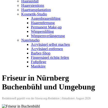
Haarausfall
Haarextentions
Haartransplantation
Kosmetik-Studio
Augenbrauenlifting
Haarentfernung
Permanent Make-up
Wimpernlifting
Wimpernverlängerung
Nagelstudio
Acrylnägel selbst machen
Acrylnägel entfernen
Barber-Shop
Fingernägel richtig feilen
Fußpflege
Maniküre
Friseur in Nürnberg
Buchenbühl und Umgebung
Redaktionell geprüft von der friseur.org-Redaktion | Aktualisiert: August 2026