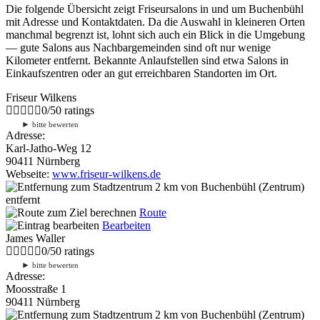
Die folgende Übersicht zeigt Friseursalons in und um Buchenbühl
mit Adresse und Kontaktdaten. Da die Auswahl in kleineren Orten
manchmal begrenzt ist, lohnt sich auch ein Blick in die Umgebung
— gute Salons aus Nachbargemeinden sind oft nur wenige
Kilometer entfernt. Bekannte Anlaufstellen sind etwa Salons in
Einkaufszentren oder an gut erreichbaren Standorten im Ort.
Friseur Wilkens
0
/
5
0
ratings
►
bitte bewerten
Adresse:
Karl-Jatho-Weg 12
90411 Nürnberg
Webseite:
www.friseur-wilkens.de
2 km
von Buchenbühl (Zentrum)
entfernt
Route
Bearbeiten
James Waller
0
/
5
0
ratings
►
bitte bewerten
Adresse:
Moosstraße 1
90411 Nürnberg
2 km
von Buchenbühl (Zentrum)