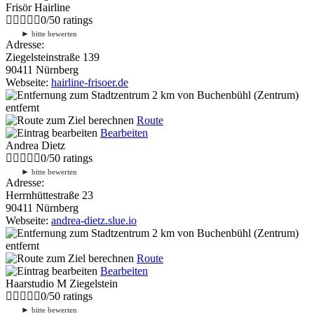
Frisör Hairline
0
/
5
0
ratings
►
bitte bewerten
Adresse:
Ziegelsteinstraße 139
90411 Nürnberg
Webseite:
hairline-frisoer.de
2 km
von Buchenbühl (Zentrum)
entfernt
Route
Bearbeiten
Andrea Dietz
0
/
5
0
ratings
►
bitte bewerten
Adresse:
Herrnhüttestraße 23
90411 Nürnberg
Webseite:
andrea-dietz.slue.io
2 km
von Buchenbühl (Zentrum)
entfernt
Route
Bearbeiten
Haarstudio M Ziegelstein
0
/
5
0
ratings
►
bitte bewerten