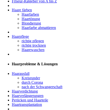
Friseur-Ratgeber von A bis Z
Haare färben
Haarfarben
Haartönung
Blondierung
Haarfarbe abmattieren
Haarpflege
richtig pflegen
richtig trocknen
Haarewaschen
Haarprobleme & Lösungen
Haarausfall
Kreisrunder
durch Corona
nach der Schwangerschaft
Haarverdichtung
Haarverlängerungen
Perücken und Haarteile
Haartransplantation