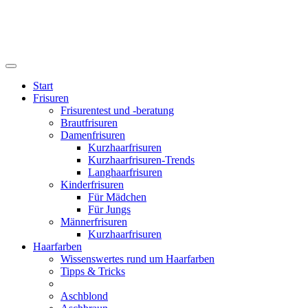
Start
Frisuren
Frisurentest und -beratung
Brautfrisuren
Damenfrisuren
Kurzhaarfrisuren
Kurzhaarfrisuren-Trends
Langhaarfrisuren
Kinderfrisuren
Für Mädchen
Für Jungs
Männerfrisuren
Kurzhaarfrisuren
Haarfarben
Wissenswertes rund um Haarfarben
Tipps & Tricks
Aschblond