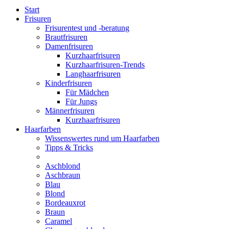
Start
Frisuren
Frisurentest und -beratung
Brautfrisuren
Damenfrisuren
Kurzhaarfrisuren
Kurzhaarfrisuren-Trends
Langhaarfrisuren
Kinderfrisuren
Für Mädchen
Für Jungs
Männerfrisuren
Kurzhaarfrisuren
Haarfarben
Wissenswertes rund um Haarfarben
Tipps & Tricks
Aschblond
Aschbraun
Blau
Blond
Bordeauxrot
Braun
Caramel