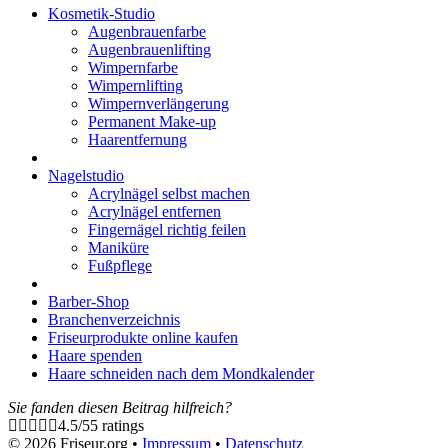
Kosmetik-Studio
Augenbrauenfarbe
Augenbrauenlifting
Wimpernfarbe
Wimpernlifting
Wimpernverlängerung
Permanent Make-up
Haarentfernung
Nagelstudio
Acrylnägel selbst machen
Acrylnägel entfernen
Fingernägel richtig feilen
Maniküre
Fußpflege
Barber-Shop
Branchenverzeichnis
Friseurprodukte online kaufen
Haare spenden
Haare schneiden nach dem Mondkalender
Sie fanden diesen Beitrag hilfreich?
4.5
/
5
5
ratings
© 2026 Friseur.org •
Impressum
•
Datenschutz