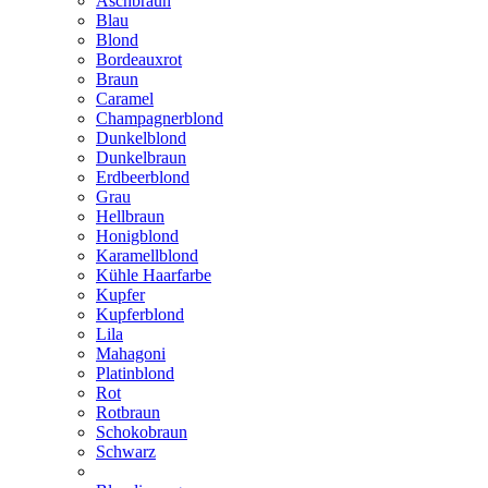
Aschbraun
Blau
Blond
Bordeauxrot
Braun
Caramel
Champagnerblond
Dunkelblond
Dunkelbraun
Erdbeerblond
Grau
Hellbraun
Honigblond
Karamellblond
Kühle Haarfarbe
Kupfer
Kupferblond
Lila
Mahagoni
Platinblond
Rot
Rotbraun
Schokobraun
Schwarz