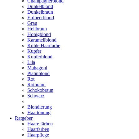
Champagnerblond
Dunkelblond
Dunkelbraun
Erdbeerblond
Grau
Hellbraun
Honigblond
Karamellblond
Kühle Haarfarbe
Kupfer
Kupferblond
Lila
Mahagoni
Platinblond
Rot
Rotbraun
Schokobraun
Schwarz
Blondierung
Haartönung
Ratgeber
Haare färben
Haarfarben
Haarpflege