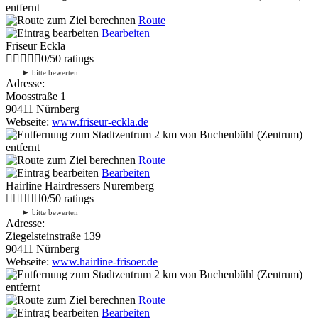
entfernt
Route
Bearbeiten
Friseur Eckla
0
/
5
0
ratings
►
bitte bewerten
Adresse:
Moosstraße 1
90411 Nürnberg
Webseite:
www.friseur-eckla.de
2 km
von Buchenbühl (Zentrum)
entfernt
Route
Bearbeiten
Hairline Hairdressers Nuremberg
0
/
5
0
ratings
►
bitte bewerten
Adresse:
Ziegelsteinstraße 139
90411 Nürnberg
Webseite:
www.hairline-frisoer.de
2 km
von Buchenbühl (Zentrum)
entfernt
Route
Bearbeiten