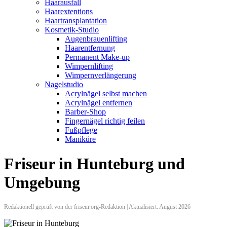
Haarausfall
Haarextentions
Haartransplantation
Kosmetik-Studio
Augenbrauenlifting
Haarentfernung
Permanent Make-up
Wimpernlifting
Wimpernverlängerung
Nagelstudio
Acrylnägel selbst machen
Acrylnägel entfernen
Barber-Shop
Fingernägel richtig feilen
Fußpflege
Maniküre
Friseur in Hunteburg und
Umgebung
Redaktionell geprüft von der friseur.org-Redaktion | Aktualisiert: August 2026