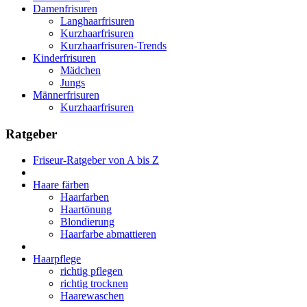
Damenfrisuren
Langhaarfrisuren
Kurzhaarfrisuren
Kurzhaarfrisuren-Trends
Kinderfrisuren
Mädchen
Jungs
Männerfrisuren
Kurzhaarfrisuren
Ratgeber
Friseur-Ratgeber von A bis Z
Haare färben
Haarfarben
Haartönung
Blondierung
Haarfarbe abmattieren
Haarpflege
richtig pflegen
richtig trocknen
Haarewaschen