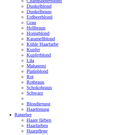
Champagnerblond
Dunkelblond
Dunkelbraun
Erdbeerblond
Grau
Hellbraun
Honigblond
Karamellblond
Kühle Haarfarbe
Kupfer
Kupferblond
Lila
Mahagoni
Platinblond
Rot
Rotbraun
Schokobraun
Schwarz
Blondierung
Haartönung
Ratgeber
Haare färben
Haarfarben
Haarpflege