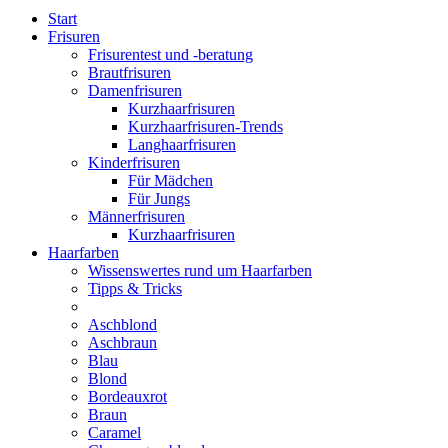
Start
Frisuren
Frisurentest und -beratung
Brautfrisuren
Damenfrisuren
Kurzhaarfrisuren
Kurzhaarfrisuren-Trends
Langhaarfrisuren
Kinderfrisuren
Für Mädchen
Für Jungs
Männerfrisuren
Kurzhaarfrisuren
Haarfarben
Wissenswertes rund um Haarfarben
Tipps & Tricks
Aschblond
Aschbraun
Blau
Blond
Bordeauxrot
Braun
Caramel