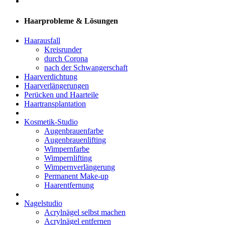
Haarprobleme & Lösungen
Haarausfall
Kreisrunder
durch Corona
nach der Schwangerschaft
Haarverdichtung
Haarverlängerungen
Perücken und Haarteile
Haartransplantation
Kosmetik-Studio
Augenbrauenfarbe
Augenbrauenlifting
Wimpernfarbe
Wimpernlifting
Wimpernverlängerung
Permanent Make-up
Haarentfernung
Nagelstudio
Acrylnägel selbst machen
Acrylnägel entfernen