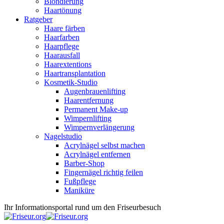
Blondierung
Haartönung
Ratgeber
Haare färben
Haarfarben
Haarpflege
Haarausfall
Haarextentions
Haartransplantation
Kosmetik-Studio
Augenbrauenlifting
Haarentfernung
Permanent Make-up
Wimpernlifting
Wimpernverlängerung
Nagelstudio
Acrylnägel selbst machen
Acrylnägel entfernen
Barber-Shop
Fingernägel richtig feilen
Fußpflege
Maniküre
Ihr Informationsportal rund um den Friseurbesuch