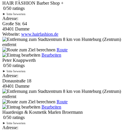
HAIR FASHION Barber Shop +
0
/
5
0
ratings
►
bitte bewerten
Adresse:
Große Str. 64
49401 Damme
Webseite:
www.hairfashion.de
8 km
von Hunteburg (Zentrum)
entfernt
Route
Bearbeiten
Peter Knappwerth
0
/
5
0
ratings
►
bitte bewerten
Adresse:
Donaustraße 18
49401 Damme
8 km
von Hunteburg (Zentrum)
entfernt
Route
Bearbeiten
Haardesign & Kosmetik Marlen Broermann
0
/
5
0
ratings
►
bitte bewerten
Adresse: