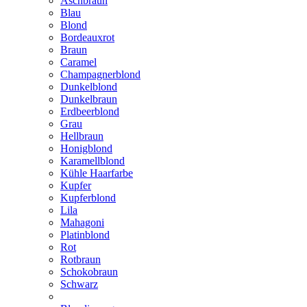
Aschbraun
Blau
Blond
Bordeauxrot
Braun
Caramel
Champagnerblond
Dunkelblond
Dunkelbraun
Erdbeerblond
Grau
Hellbraun
Honigblond
Karamellblond
Kühle Haarfarbe
Kupfer
Kupferblond
Lila
Mahagoni
Platinblond
Rot
Rotbraun
Schokobraun
Schwarz