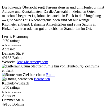
Die folgende Übersicht zeigt Friseursalons in und um Hunteburg mit
Adresse und Kontaktdaten. Da die Auswahl in kleineren Orten
manchmal begrenzt ist, lohnt sich auch ein Blick in die Umgebung
— gute Salons aus Nachbargemeinden sind oft nur wenige
Kilometer entfernt. Bekannte Anlaufstellen sind etwa Salons in
Einkaufszentren oder an gut erreichbaren Standorten im Ort.
Lena’s Haarmony
0
/
5
0
ratings
►
bitte bewerten
Adresse:
Dammer Str. 9
49163 Bohmte
Webseite:
lenas-haarmony.com
2 km
von Hunteburg (Zentrum)
entfernt
Route
Bearbeiten
Kuckuk-Wustrack
0
/
5
0
ratings
►
bitte bewerten
Adresse:
Dammer Str. 4
49163 Bohmte