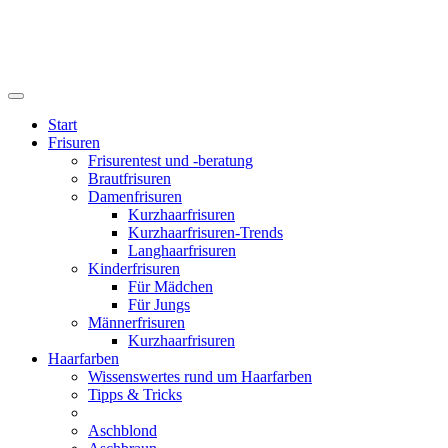
Start
Frisuren
Frisurentest und -beratung
Brautfrisuren
Damenfrisuren
Kurzhaarfrisuren
Kurzhaarfrisuren-Trends
Langhaarfrisuren
Kinderfrisuren
Für Mädchen
Für Jungs
Männerfrisuren
Kurzhaarfrisuren
Haarfarben
Wissenswertes rund um Haarfarben
Tipps & Tricks
Aschblond