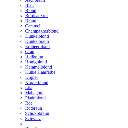
Aschbraun
Blau
Blond
Bordeauxrot
Braun
Caramel
Champagnerblond
Dunkelblond
Dunkelbraun
Erdbeerblond
Grau
Hellbraun
Honigblond
Karamellblond
Kühle Haarfarbe
Kupfer
Kupferblond
Lila
Mahagoni
Platinblond
Rot
Rotbraun
Schokobraun
Schwarz