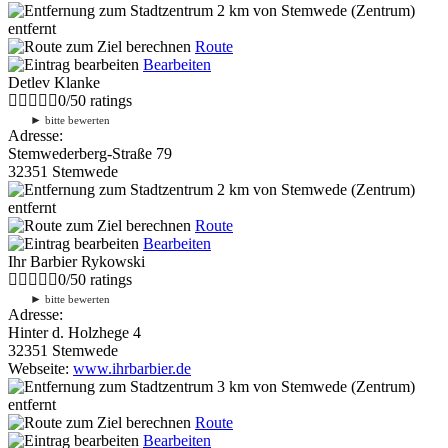
2 km
von Stemwede (Zentrum)
entfernt
Route
Bearbeiten
Detlev Klanke
0
/
5
0
ratings
►
bitte bewerten
Adresse:
Stemwederberg-Straße 79
32351 Stemwede
2 km
von Stemwede (Zentrum)
entfernt
Route
Bearbeiten
Ihr Barbier Rykowski
0
/
5
0
ratings
►
bitte bewerten
Adresse:
Hinter d. Holzhege 4
32351 Stemwede
Webseite:
www.ihrbarbier.de
3 km
von Stemwede (Zentrum)
entfernt
Route
Bearbeiten