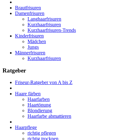
Brautfrisuren
Damenfrisuren
Langhaarfrisuren
Kurzhaarfrisuren
Kurzhaarfrisuren-Trends
Kinderfrisuren
Mädchen
Jungs
Männerfrisuren
Kurzhaarfrisuren
Ratgeber
Friseur-Ratgeber von A bis Z
Haare färben
Haarfarben
Haartönung
Blondierung
Haarfarbe abmattieren
Haarpflege
richtig pflegen
richtig trocknen