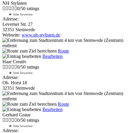
NH Stylisten
0
/
5
0
ratings
►
bitte bewerten
Adresse:
Leverner Str. 27
32351 Stemwede
Webseite:
www.nh-stylisten.de
4 km
von Stemwede (Zentrum)
entfernt
Route
Bearbeiten
Haar Creativ
0
/
5
0
ratings
►
bitte bewerten
Adresse:
Ob. Horst 18
32351 Stemwede
4 km
von Stemwede (Zentrum)
entfernt
Route
Bearbeiten
Gerhard Graue
0
/
5
0
ratings
►
bitte bewerten
Adresse: