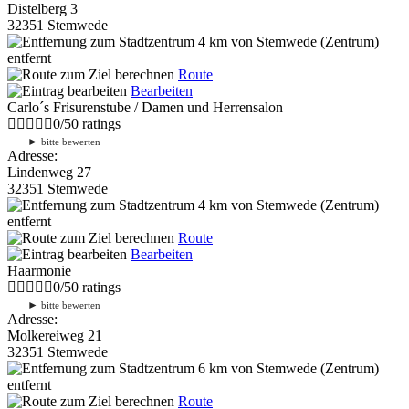
Distelberg 3
32351 Stemwede
4 km
von Stemwede (Zentrum)
entfernt
Route
Bearbeiten
Carlo´s Frisurenstube / Damen und Herrensalon
0
/
5
0
ratings
►
bitte bewerten
Adresse:
Lindenweg 27
32351 Stemwede
4 km
von Stemwede (Zentrum)
entfernt
Route
Bearbeiten
Haarmonie
0
/
5
0
ratings
►
bitte bewerten
Adresse:
Molkereiweg 21
32351 Stemwede
6 km
von Stemwede (Zentrum)
entfernt
Route