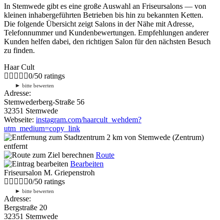
In Stemwede gibt es eine große Auswahl an Friseursalons — von
kleinen inhabergeführten Betrieben bis hin zu bekannten Ketten.
Die folgende Übersicht zeigt Salons in der Nähe mit Adresse,
Telefonnummer und Kundenbewertungen. Empfehlungen anderer
Kunden helfen dabei, den richtigen Salon für den nächsten Besuch
zu finden.
Haar Cult
0
/
5
0
ratings
►
bitte bewerten
Adresse:
Stemwederberg-Straße 56
32351 Stemwede
Webseite:
instagram.com/haarcult_wehdem?
utm_medium=copy_link
2 km
von Stemwede (Zentrum)
entfernt
Route
Bearbeiten
Friseursalon M. Griepenstroh
0
/
5
0
ratings
►
bitte bewerten
Adresse:
Bergstraße 20
32351 Stemwede