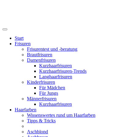
Start
Frisuren
Frisurentest und -beratung
Brautfrisuren
Damenfrisuren
Kurzhaarfrisuren
Kurzhaarfrisuren-Trends
Langhaarfrisuren
Kinderfrisuren
Für Mädchen
Für Jungs
Männerfrisuren
Kurzhaarfrisuren
Haarfarben
Wissenswertes rund um Haarfarben
Tipps & Tricks
Aschblond