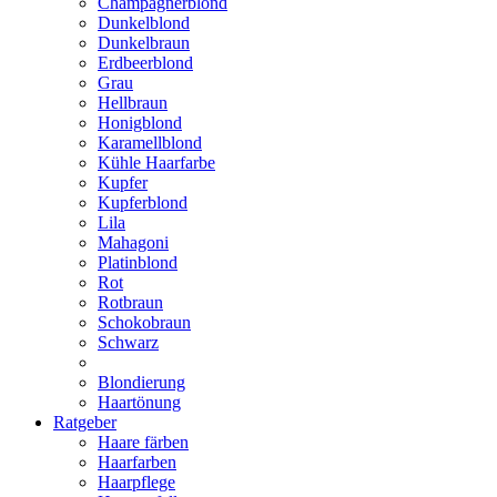
Champagnerblond
Dunkelblond
Dunkelbraun
Erdbeerblond
Grau
Hellbraun
Honigblond
Karamellblond
Kühle Haarfarbe
Kupfer
Kupferblond
Lila
Mahagoni
Platinblond
Rot
Rotbraun
Schokobraun
Schwarz
Blondierung
Haartönung
Ratgeber
Haare färben
Haarfarben
Haarpflege