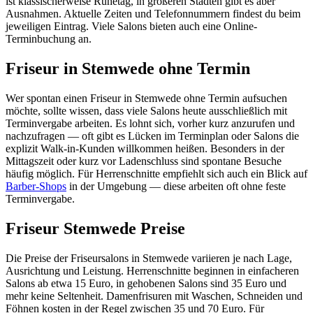
ist klassischerweise Ruhetag, in größeren Städten gibt es aber
Ausnahmen. Aktuelle Zeiten und Telefonnummern findest du beim
jeweiligen Eintrag. Viele Salons bieten auch eine Online-
Terminbuchung an.
Friseur in Stemwede ohne Termin
Wer spontan einen Friseur in Stemwede ohne Termin aufsuchen
möchte, sollte wissen, dass viele Salons heute ausschließlich mit
Terminvergabe arbeiten. Es lohnt sich, vorher kurz anzurufen und
nachzufragen — oft gibt es Lücken im Terminplan oder Salons die
explizit Walk-in-Kunden willkommen heißen. Besonders in der
Mittagszeit oder kurz vor Ladenschluss sind spontane Besuche
häufig möglich. Für Herrenschnitte empfiehlt sich auch ein Blick auf
Barber-Shops
in der Umgebung — diese arbeiten oft ohne feste
Terminvergabe.
Friseur Stemwede Preise
Die Preise der Friseursalons in Stemwede variieren je nach Lage,
Ausrichtung und Leistung. Herrenschnitte beginnen in einfacheren
Salons ab etwa 15 Euro, in gehobenen Salons sind 35 Euro und
mehr keine Seltenheit. Damenfrisuren mit Waschen, Schneiden und
Föhnen kosten in der Regel zwischen 35 und 70 Euro. Für