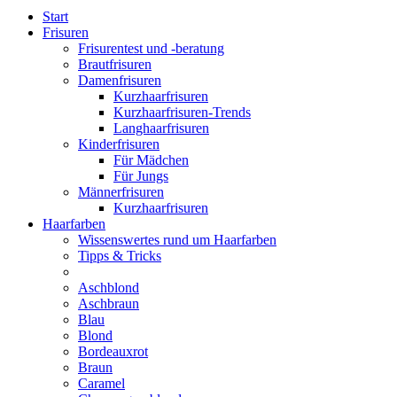
Start
Frisuren
Frisurentest und -beratung
Brautfrisuren
Damenfrisuren
Kurzhaarfrisuren
Kurzhaarfrisuren-Trends
Langhaarfrisuren
Kinderfrisuren
Für Mädchen
Für Jungs
Männerfrisuren
Kurzhaarfrisuren
Haarfarben
Wissenswertes rund um Haarfarben
Tipps & Tricks
Aschblond
Aschbraun
Blau
Blond
Bordeauxrot
Braun
Caramel