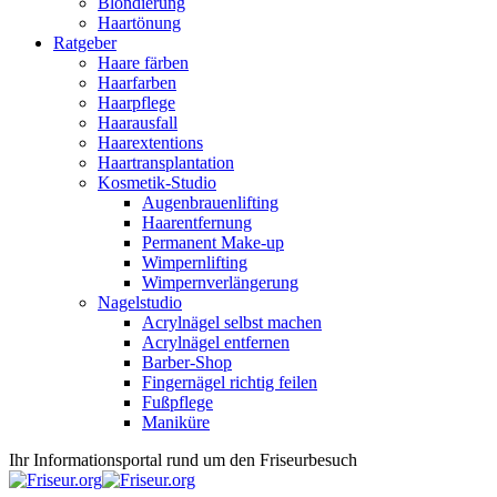
Blondierung
Haartönung
Ratgeber
Haare färben
Haarfarben
Haarpflege
Haarausfall
Haarextentions
Haartransplantation
Kosmetik-Studio
Augenbrauenlifting
Haarentfernung
Permanent Make-up
Wimpernlifting
Wimpernverlängerung
Nagelstudio
Acrylnägel selbst machen
Acrylnägel entfernen
Barber-Shop
Fingernägel richtig feilen
Fußpflege
Maniküre
Ihr Informationsportal rund um den Friseurbesuch