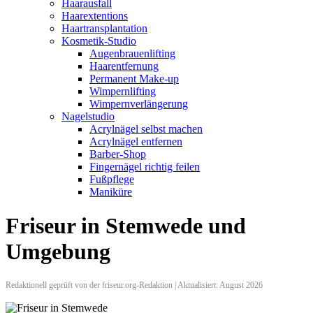
Haarausfall
Haarextentions
Haartransplantation
Kosmetik-Studio
Augenbrauenlifting
Haarentfernung
Permanent Make-up
Wimpernlifting
Wimpernverlängerung
Nagelstudio
Acrylnägel selbst machen
Acrylnägel entfernen
Barber-Shop
Fingernägel richtig feilen
Fußpflege
Maniküre
Friseur in Stemwede und
Umgebung
Redaktionell geprüft von der friseur.org-Redaktion | Aktualisiert: August 2026