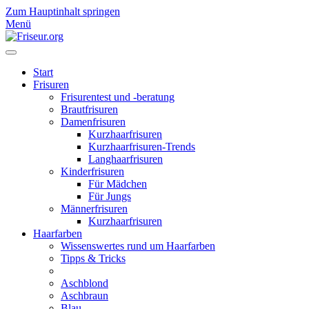
Zum Hauptinhalt springen
Menü
Start
Frisuren
Frisurentest und -beratung
Brautfrisuren
Damenfrisuren
Kurzhaarfrisuren
Kurzhaarfrisuren-Trends
Langhaarfrisuren
Kinderfrisuren
Für Mädchen
Für Jungs
Männerfrisuren
Kurzhaarfrisuren
Haarfarben
Wissenswertes rund um Haarfarben
Tipps & Tricks
Aschblond
Aschbraun
Blau