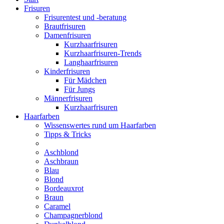
Frisuren
Frisurentest und -beratung
Brautfrisuren
Damenfrisuren
Kurzhaarfrisuren
Kurzhaarfrisuren-Trends
Langhaarfrisuren
Kinderfrisuren
Für Mädchen
Für Jungs
Männerfrisuren
Kurzhaarfrisuren
Haarfarben
Wissenswertes rund um Haarfarben
Tipps & Tricks
Aschblond
Aschbraun
Blau
Blond
Bordeauxrot
Braun
Caramel
Champagnerblond