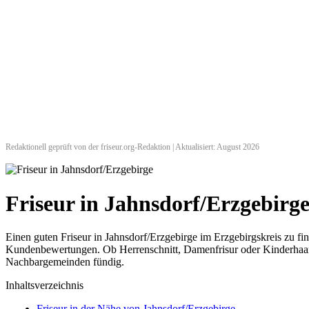
Redaktionell geprüft von der friseur.org-Redaktion | Aktualisiert: August 2026
Friseur in Jahnsdorf/Erzgebir
Einen guten Friseur in Jahnsdorf/Erzgebirge im Erzgebirgskreis zu fi
Kundenbewertungen. Ob Herrenschnitt, Damenfrisur oder Kinderhaarsch
Nachbargemeinden fündig.
Inhaltsverzeichnis
Friseur in der Nähe von Jahnsdorf/Erzgebirge