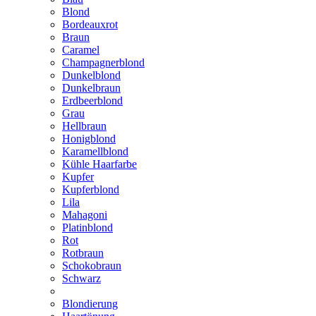
Blond
Bordeauxrot
Braun
Caramel
Champagnerblond
Dunkelblond
Dunkelbraun
Erdbeerblond
Grau
Hellbraun
Honigblond
Karamellblond
Kühle Haarfarbe
Kupfer
Kupferblond
Lila
Mahagoni
Platinblond
Rot
Rotbraun
Schokobraun
Schwarz
Blondierung