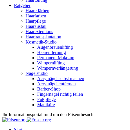
Haartönung
Ratgeber
Haare färben
Haarfarben
Haarpflege
Haarausfall
Haarextentions
Haartransplantation
Kosmetik-Studio
Augenbrauenlifting
Haarentfernung
Permanent Make-up
Wimpernlifting
Wimpernverlängerung
Nagelstudio
Acrylnägel selbst machen
Acrylnägel entfernen
Barber-Shop
Fingernägel richtig feilen
Fußpflege
Maniküre
Ihr Informationsportal rund um den Friseurbesuch
Start