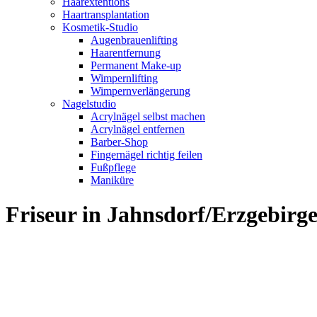
Haarextentions
Haartransplantation
Kosmetik-Studio
Augenbrauenlifting
Haarentfernung
Permanent Make-up
Wimpernlifting
Wimpernverlängerung
Nagelstudio
Acrylnägel selbst machen
Acrylnägel entfernen
Barber-Shop
Fingernägel richtig feilen
Fußpflege
Maniküre
Friseur in Jahnsdorf/Erzgebir