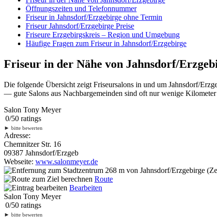
Öffnungszeiten und Telefonnummer
Friseur in Jahnsdorf/Erzgebirge ohne Termin
Friseur Jahnsdorf/Erzgebirge Preise
Friseure Erzgebirgskreis – Region und Umgebung
Häufige Fragen zum Friseur in Jahnsdorf/Erzgebirge
Friseur in der Nähe von Jahnsdorf/Erzgeb
Die folgende Übersicht zeigt Friseursalons in und um Jahnsdorf/Erzg
— gute Salons aus Nachbargemeinden sind oft nur wenige Kilometer en
Salon Tony Meyer
0
/
5
0
ratings
►
bitte bewerten
Adresse:
Chemnitzer Str. 16
09387 Jahnsdorf/Erzgeb
Webseite:
www.salonmeyer.de
268 m
von Jahnsdorf/Erzgebirge (Ze
Route
Bearbeiten
Salon Tony Meyer
0
/
5
0
ratings
►
bitte bewerten