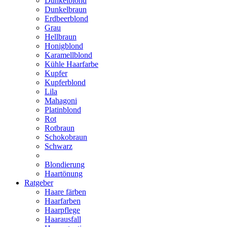
Dunkelblond
Dunkelbraun
Erdbeerblond
Grau
Hellbraun
Honigblond
Karamellblond
Kühle Haarfarbe
Kupfer
Kupferblond
Lila
Mahagoni
Platinblond
Rot
Rotbraun
Schokobraun
Schwarz
Blondierung
Haartönung
Ratgeber
Haare färben
Haarfarben
Haarpflege
Haarausfall