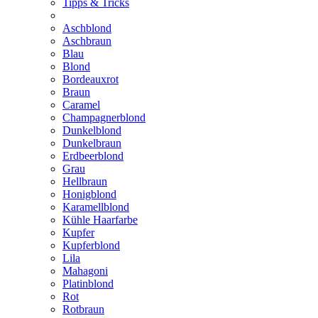
Tipps & Tricks
Aschblond
Aschbraun
Blau
Blond
Bordeauxrot
Braun
Caramel
Champagnerblond
Dunkelblond
Dunkelbraun
Erdbeerblond
Grau
Hellbraun
Honigblond
Karamellblond
Kühle Haarfarbe
Kupfer
Kupferblond
Lila
Mahagoni
Platinblond
Rot
Rotbraun