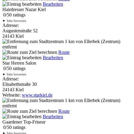
Bearbeiten
Hairdresser Nazar Kiel
0
/
5
0
ratings
►
bitte bewerten
Adresse:
Augustenstraße 52
24143 Kiel
1 km
von Ellerbek (Zentrum)
entfernt
Route
Bearbeiten
Star Herren Salon
0
/
5
0
ratings
►
bitte bewerten
Adresse:
Elisabethstraße 30
24143 Kiel
Webseite:
www.starkiel.de
1 km
von Ellerbek (Zentrum)
entfernt
Route
Bearbeiten
Gaardener Top-Friseur
0
/
5
0
ratings
►
bitte bewerten