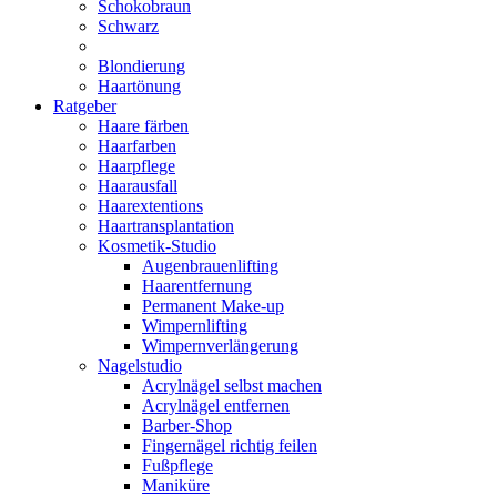
Schokobraun
Schwarz
Blondierung
Haartönung
Ratgeber
Haare färben
Haarfarben
Haarpflege
Haarausfall
Haarextentions
Haartransplantation
Kosmetik-Studio
Augenbrauenlifting
Haarentfernung
Permanent Make-up
Wimpernlifting
Wimpernverlängerung
Nagelstudio
Acrylnägel selbst machen
Acrylnägel entfernen
Barber-Shop
Fingernägel richtig feilen
Fußpflege
Maniküre