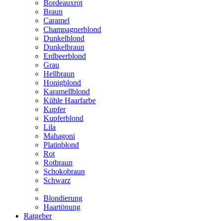
Bordeauxrot
Braun
Caramel
Champagnerblond
Dunkelblond
Dunkelbraun
Erdbeerblond
Grau
Hellbraun
Honigblond
Karamellblond
Kühle Haarfarbe
Kupfer
Kupferblond
Lila
Mahagoni
Platinblond
Rot
Rotbraun
Schokobraun
Schwarz
Blondierung
Haartönung
Ratgeber