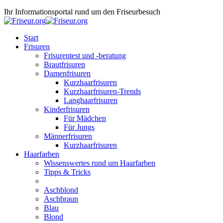
Ihr Informationsportal rund um den Friseurbesuch
Start
Frisuren
Frisurentest und -beratung
Brautfrisuren
Damenfrisuren
Kurzhaarfrisuren
Kurzhaarfrisuren-Trends
Langhaarfrisuren
Kinderfrisuren
Für Mädchen
Für Jungs
Männerfrisuren
Kurzhaarfrisuren
Haarfarben
Wissenswertes rund um Haarfarben
Tipps & Tricks
Aschblond
Aschbraun
Blau
Blond