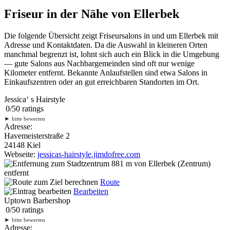
Friseur in der Nähe von Ellerbek
Die folgende Übersicht zeigt Friseursalons in und um Ellerbek mit
Adresse und Kontaktdaten. Da die Auswahl in kleineren Orten
manchmal begrenzt ist, lohnt sich auch ein Blick in die Umgebung
— gute Salons aus Nachbargemeinden sind oft nur wenige
Kilometer entfernt. Bekannte Anlaufstellen sind etwa Salons in
Einkaufszentren oder an gut erreichbaren Standorten im Ort.
Jessica‘ s Hairstyle
0
/
5
0
ratings
►
bitte bewerten
Adresse:
Havemeisterstraße 2
24148 Kiel
Webseite:
jessicas-hairstyle.jimdofree.com
881 m
von Ellerbek (Zentrum)
entfernt
Route
Bearbeiten
Uptown Barbershop
0
/
5
0
ratings
►
bitte bewerten
Adresse: