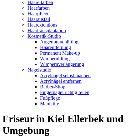
Haare färben
Haarfarben
Haarpflege
Haarausfall
Haarextentions
Haartransplantation
Kosmetik-Studio
Augenbrauenlifting
Haarentfernung
Permanent Make-up
Wimpernlifting
Wimpernverlängerung
Nagelstudio
Acrylnägel selbst machen
Acrylnägel entfernen
Barber-Shop
Fingernägel richtig feilen
Fußpflege
Maniküre
Friseur in Kiel Ellerbek und
Umgebung