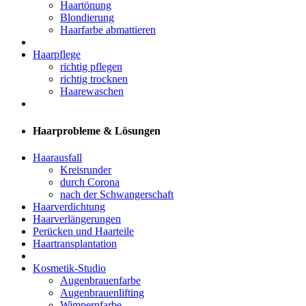
Haartönung
Blondierung
Haarfarbe abmattieren
Haarpflege
richtig pflegen
richtig trocknen
Haarewaschen
Haarprobleme & Lösungen
Haarausfall
Kreisrunder
durch Corona
nach der Schwangerschaft
Haarverdichtung
Haarverlängerungen
Perücken und Haarteile
Haartransplantation
Kosmetik-Studio
Augenbrauenfarbe
Augenbrauenlifting
Wimpernfarbe