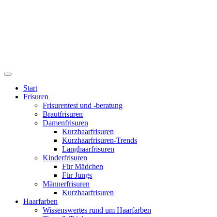
Start
Frisuren
Frisurentest und -beratung
Brautfrisuren
Damenfrisuren
Kurzhaarfrisuren
Kurzhaarfrisuren-Trends
Langhaarfrisuren
Kinderfrisuren
Für Mädchen
Für Jungs
Männerfrisuren
Kurzhaarfrisuren
Haarfarben
Wissenswertes rund um Haarfarben